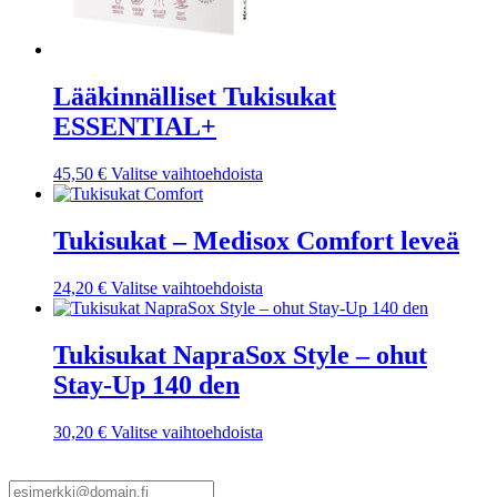
Lääkinnälliset Tukisukat
ESSENTIAL+
Tällä
45,50
€
Valitse vaihtoehdoista
tuotteella
on
useampi
Tukisukat – Medisox Comfort leveä
muunnelma.
Voit
Tällä
24,20
€
Valitse vaihtoehdoista
tehdä
tuotteella
valinnat
on
tuotteen
useampi
Tukisukat NapraSox Style – ohut
sivulla.
muunnelma.
Stay-Up 140 den
Voit
tehdä
valinnat
Tällä
30,20
€
Valitse vaihtoehdoista
tuotteen
tuotteella
sivulla.
on
useampi