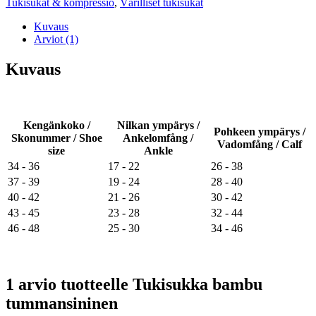
Tukisukat & kompressio
,
Värilliset tukisukat
Kuvaus
Arviot (1)
Kuvaus
Kengänkoko /
Nilkan ympärys /
Pohkeen ympärys /
Skonummer / Shoe
Ankelomfång /
Vadomfång / Calf
size
Ankle
34 - 36
17 - 22
26 - 38
37 - 39
19 - 24
28 - 40
40 - 42
21 - 26
30 - 42
43 - 45
23 - 28
32 - 44
46 - 48
25 - 30
34 - 46
1 arvio tuotteelle
Tukisukka bambu
tummansininen