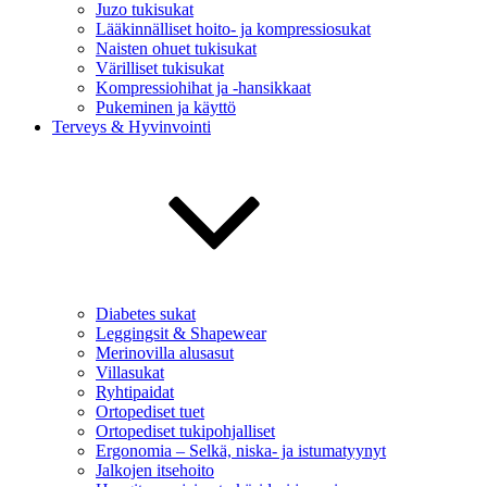
Juzo tukisukat
Lääkinnälliset hoito- ja kompressiosukat
Naisten ohuet tukisukat
Värilliset tukisukat
Kompressiohihat ja -hansikkaat
Pukeminen ja käyttö
Terveys & Hyvinvointi
Diabetes sukat
Leggingsit & Shapewear
Merinovilla alusasut
Villasukat
Ryhtipaidat
Ortopediset tuet
Ortopediset tukipohjalliset
Ergonomia – Selkä, niska- ja istumatyynyt
Jalkojen itsehoito