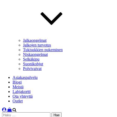
Jalkaongelmat
Jalkojen turvotus
Tukisukkien pukeminen
Niskaongelmat
Selkäkipu
Suonikohjut
Polvivaivat
Asiakaspalvelu
Blogi
Meistä
Lahjakortti
Ota yhteyttä
Outlet
Haku: