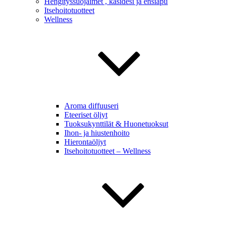
Hengityssuojaimet , käsidesi ja ensiapu
Itsehoitotuotteet
Wellness
Aroma diffuuseri
Eteeriset öljyt
Tuoksukynttilät & Huonetuoksut
Ihon- ja hiustenhoito
Hierontaöljyt
Itsehoitotuotteet – Wellness