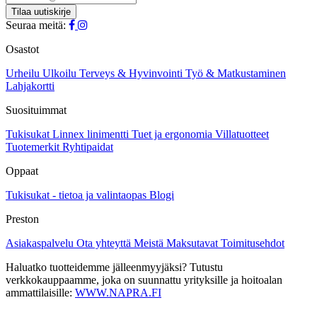
muunnelma.
Voit
Seuraa meitä:
tehdä
valinnat
Osastot
tuotteen
sivulla.
Urheilu
Ulkoilu
Terveys & Hyvinvointi
Työ & Matkustaminen
Lahjakortti
Suosituimmat
Tukisukat
Linnex linimentti
Tuet ja ergonomia
Villatuotteet
Tuotemerkit
Ryhtipaidat
Oppaat
Tukisukat - tietoa ja valintaopas
Blogi
Preston
Asiakaspalvelu
Ota yhteyttä
Meistä
Maksutavat
Toimitusehdot
Haluatko tuotteidemme jälleenmyyjäksi? Tutustu
verkkokauppaamme, joka on suunnattu yrityksille ja hoitoalan
ammattilaisille:
WWW.NAPRA.FI