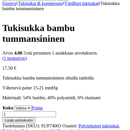
Etusivu
Tukisukat & kompressio
Värilliset tukisukat
Tukisukka
bambu tummansininen
Tukisukka bambu
tummansininen
Arvio
4.00
5:stä perustuen
1
asiakkaan arvotukseen.
(
1
tuotearvio)
17,50
€
Tukisukka bambu tummansininen ohuilla raidoilla
Vähenevä paine 15-21 mmHg
Materiaali: 54% bambu, 40% polyamidi, 6% elastaani
Koko
Poista
Tukisukka
bambu
Lisää ostoskoriin
tummansininen
Tuotetunnus (SKU):
SUP74003
Osastot:
Polvipituiset tukisukat
,
määrä