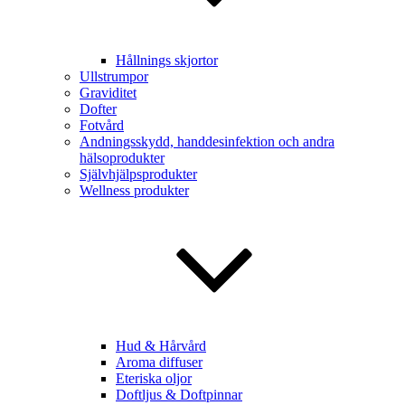
Hållnings skjortor
Ullstrumpor
Graviditet
Dofter
Fotvård
Andningsskydd, handdesinfektion och andra
hälsoprodukter
Självhjälpsprodukter
Wellness produkter
Hud & Hårvård
Aroma diffuser
Eteriska oljor
Doftljus & Doftpinnar