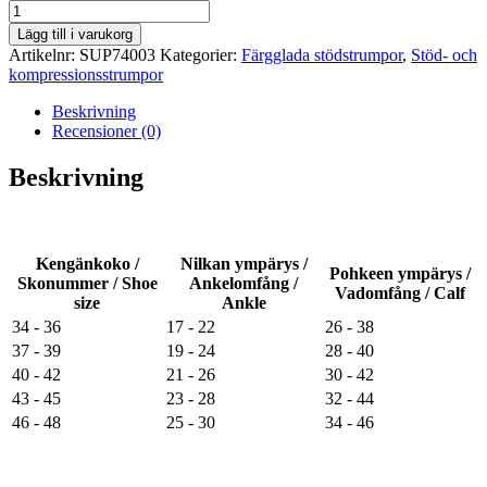
Stödstrumpa
bambu
Lägg till i varukorg
mörkblå
Artikelnr:
SUP74003
Kategorier:
Färgglada stödstrumpor
,
Stöd- och
mängd
kompressionsstrumpor
Beskrivning
Recensioner (0)
Beskrivning
Kengänkoko /
Nilkan ympärys /
Pohkeen ympärys /
Skonummer / Shoe
Ankelomfång /
Vadomfång / Calf
size
Ankle
34 - 36
17 - 22
26 - 38
37 - 39
19 - 24
28 - 40
40 - 42
21 - 26
30 - 42
43 - 45
23 - 28
32 - 44
46 - 48
25 - 30
34 - 46