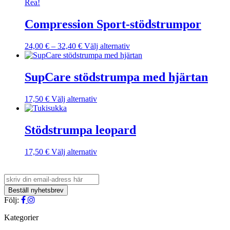
Rea!
Compression Sport-stödstrumpor
Prisintervall:
Den
24,00
€
–
32,40
€
Välj alternativ
24,00 €
här
till
produkten
32,40 €
har
SupCare stödstrumpa med hjärtan
flera
varianter.
Den
17,50
€
Välj alternativ
De
här
olika
produkten
alternativen
har
Stödstrumpa leopard
kan
flera
väljas
varianter.
på
Den
17,50
€
Välj alternativ
De
produktsidan
här
olika
produkten
alternativen
har
kan
flera
väljas
varianter.
Följ:
på
De
produktsidan
olika
Kategorier
alternativen