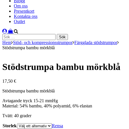
Blogg
Om oss
Presentkort
Kontakta oss
Outlet
Sök
efter:
Hem
Stöd- och kompressionsstrumpor
Färgglada stödstrumpor
Stödstrumpa bambu mörkblå
Stödstrumpa bambu mörkblå
17,50
€
Stödstrumpa bambu mörkblå
Avtagande tryck 15-21 mmHg
Material: 54% bambu, 40% polyamid, 6% elastan
Tvätt: 40 grader
Storlek
Rensa