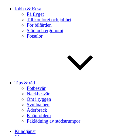
Jobba & Resa
På flyget
Till kontoret och jobbet
För bilfärden
Stöd och ergonomi
Fotsulor
Tips & råd
Fotbesvär
Nackbesvär
Ont i ryggen
Svullna ben
Åderbråck
Knäproblem
Påklädning av stödstrumpor
Kundtjänst