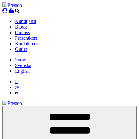
Skip
to
content
Kundtjänst
Blogg
Om oss
Presentkort
Kontakta oss
Outlet
Suomi
Svenska
English
fi
sv
en