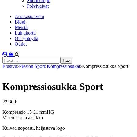
Suonikohjut
Polvivaivat
Asiakaspalvelu
Blogi
Meistä
Lahjakortti
Ota yhteyttä
Outlet
Haku:
Etusivu
Preston Sport
Kompressiosukat
Kompressiosukka Sport
Kompressiosukka Sport
22,30
€
Kompressio 15-21 mmHG
Vasen ja oikea sukka
Kuivaa nopeasti, heijastava logo