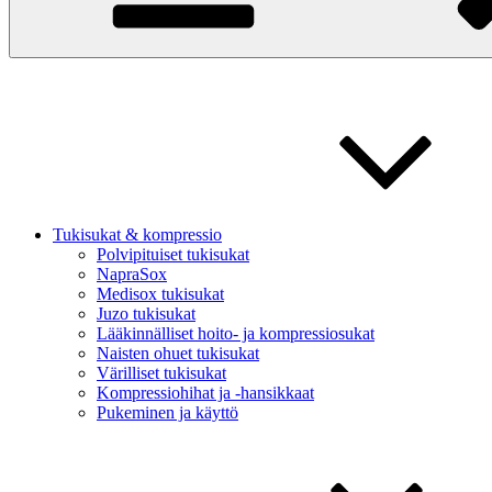
Tukisukat & kompressio
Polvipituiset tukisukat
NapraSox
Medisox tukisukat
Juzo tukisukat
Lääkinnälliset hoito- ja kompressiosukat
Naisten ohuet tukisukat
Värilliset tukisukat
Kompressiohihat ja -hansikkaat
Pukeminen ja käyttö