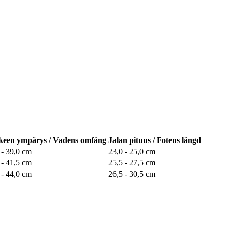
keen ympärys / Vadens omfång
Jalan pituus / Fotens längd
 - 39,0 cm
23,0 - 25,0 cm
 - 41,5 cm
25,5 - 27,5 cm
 - 44,0 cm
26,5 - 30,5 cm