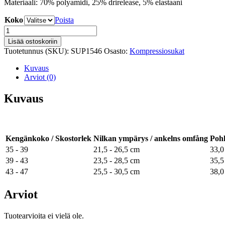
Materiaali: 70% polyamidi, 25% drirelease, 5% elastaani
Koko
Poista
Kompressiosukka
Sport
Lisää ostoskoriin
määrä
Tuotetunnus (SKU):
SUP1546
Osasto:
Kompressiosukat
Kuvaus
Arviot (0)
Kuvaus
Kengänkoko / Skostorlek
Nilkan ympärys / ankelns omfång
Poh
35 - 39
21,5 - 26,5 cm
33,0
39 - 43
23,5 - 28,5 cm
35,5
43 - 47
25,5 - 30,5 cm
38,0
Arviot
Tuotearvioita ei vielä ole.