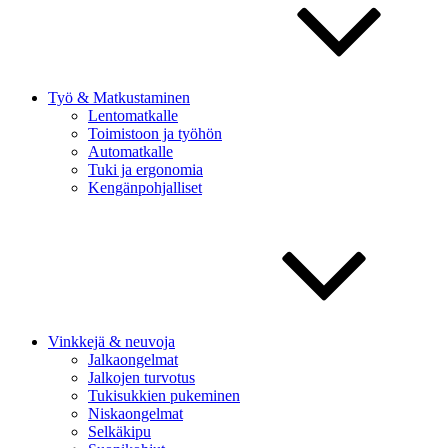
Työ & Matkustaminen
Lentomatkalle
Toimistoon ja työhön
Automatkalle
Tuki ja ergonomia
Kengänpohjalliset
Vinkkejä & neuvoja
Jalkaongelmat
Jalkojen turvotus
Tukisukkien pukeminen
Niskaongelmat
Selkäkipu