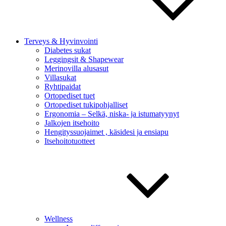
Terveys & Hyvinvointi
Diabetes sukat
Leggingsit & Shapewear
Merinovilla alusasut
Villasukat
Ryhtipaidat
Ortopediset tuet
Ortopediset tukipohjalliset
Ergonomia – Selkä, niska- ja istumatyynyt
Jalkojen itsehoito
Hengityssuojaimet , käsidesi ja ensiapu
Itsehoitotuotteet
Wellness