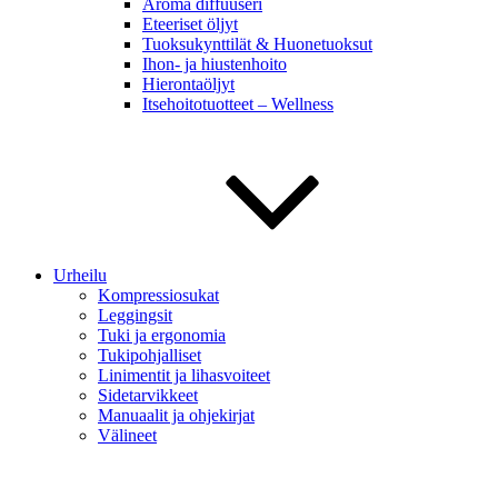
Aroma diffuuseri
Eteeriset öljyt
Tuoksukynttilät & Huonetuoksut
Ihon- ja hiustenhoito
Hierontaöljyt
Itsehoitotuotteet – Wellness
Urheilu
Kompressiosukat
Leggingsit
Tuki ja ergonomia
Tukipohjalliset
Linimentit ja lihasvoiteet
Sidetarvikkeet
Manuaalit ja ohjekirjat
Välineet