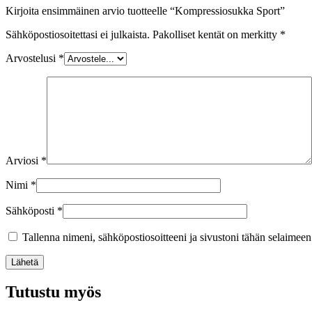
Kirjoita ensimmäinen arvio tuotteelle “Kompressiosukka Sport”
Sähköpostiosoitettasi ei julkaista.
Pakolliset kentät on merkitty
*
Arvostelusi
*
Arviosi
*
Nimi
*
Sähköposti
*
Tallenna nimeni, sähköpostiosoitteeni ja sivustoni tähän selaimee
Lähetä
Tutustu myös