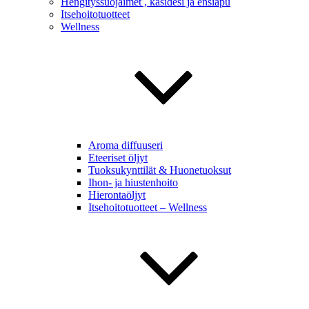
Hengityssuojaimet , käsidesi ja ensiapu
Itsehoitotuotteet
Wellness
Aroma diffuuseri
Eteeriset öljyt
Tuoksukynttilät & Huonetuoksut
Ihon- ja hiustenhoito
Hierontaöljyt
Itsehoitotuotteet – Wellness