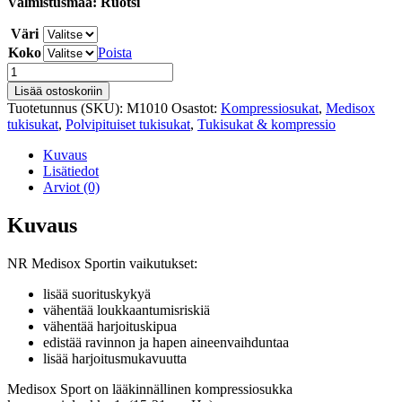
Valmistusmaa: Ruotsi
Väri
Koko
Poista
Medisox
Prolene
Lisää ostoskoriin
kompressiosukka
Tuotetunnus (SKU):
M1010
Osastot:
Kompressiosukat
,
Medisox
määrä
tukisukat
,
Polvipituiset tukisukat
,
Tukisukat & kompressio
Kuvaus
Lisätiedot
Arviot (0)
Kuvaus
NR Medisox Sportin vaikutukset:
lisää suorituskykyä
vähentää loukkaantumisriskiä
vähentää harjoituskipua
edistää ravinnon ja hapen aineenvaihduntaa
lisää harjoitusmukavuutta
Medisox Sport on lääkinnällinen kompressiosukka