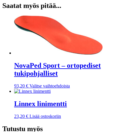
Saatat myös pitää...
NovaPed Sport – ortopediset
tukipohjalliset
Tällä
93,20
€
Valitse vaihtoehdoista
tuotteella
on
useampi
Linnex linimentti
muunnelma.
Voit
23,20
€
Lisää ostoskoriin
tehdä
valinnat
Tutustu myös
tuotteen