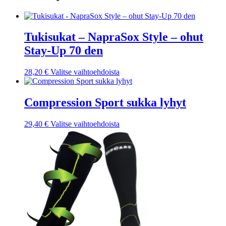
sivulla.
Tukisukat – NapraSox Style – ohut
Stay-Up 70 den
Tällä
28,20
€
Valitse vaihtoehdoista
tuotteella
on
useampi
Compression Sport sukka lyhyt
muunnelma.
Voit
Tällä
29,40
€
Valitse vaihtoehdoista
tehdä
tuotteella
valinnat
on
tuotteen
useampi
sivulla.
muunnelma.
Voit
tehdä
valinnat
tuotteen
sivulla.