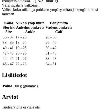
kompressioluokka 1. (15-21 mmHg)
Väri: musta ja valkoinen
Valitse koko nilkan ja pohkeen ympärysmitan ja kengänkokosi
mukaan.
Koko
Nilkan ymp.mitta
Pohjemitta
Storlek
Ankelns omkrets
Vadens omkrets
Size
Ankle
Calf
36 - 37
17 - 23
28 - 38
38 - 39
18 - 24
29 - 40
40 - 41
19 - 25
30 - 42
42 - 43
20 - 26
31 - 45
44 - 45
21 - 27
33 - 48
46 - 47
22 - 28
34 - 51
Lisätiedot
Paino
100 g (gramma)
Arviot
Tuotearvioita ei vielä ole.