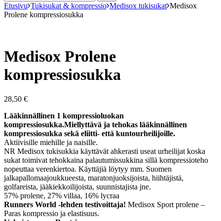
Etusivu
Tukisukat & kompressio
Medisox tukisukat
Medisox
Prolene kompressiosukka
Medisox Prolene
kompressiosukka
28,50
€
Lääkinnällinen 1 kompressioluokan
kompressiosukka.
Miellyttävä ja tehokas lääkinnällinen
kompressiosukka sekä eliitti- että kuntourheilijoille.
Aktiivisille miehille ja naisille.
NR Medisox tukisukkia käyttävät ahkerasti useat urheilijat koska
sukat toimivat tehokkaina palautumissukkina sillä kompressioteho
nopeuttaa verenkiertoa. Käyttäjiä löytyy mm. Suomen
jalkapallomaajoukkueesta, maratonjuoksijoista, hiihtäjistä,
golfareista, jääkiekkoilijoista, suunnistajista jne.
57% prolene, 27% villaa, 16% lycraa
Runners World -lehden testivoittaja!
Medisox Sport prolene –
Paras kompressio ja elastisuus.