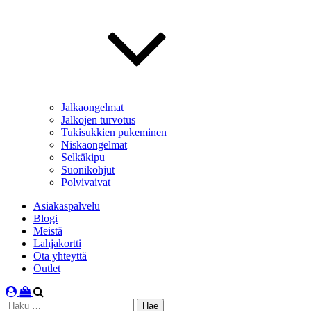
Jalkaongelmat
Jalkojen turvotus
Tukisukkien pukeminen
Niskaongelmat
Selkäkipu
Suonikohjut
Polvivaivat
Asiakaspalvelu
Blogi
Meistä
Lahjakortti
Ota yhteyttä
Outlet
Haku: