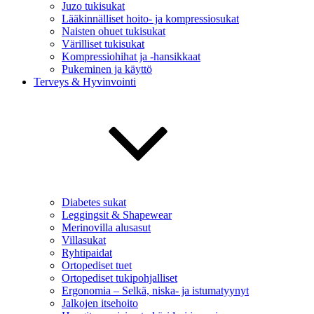
Juzo tukisukat
Lääkinnälliset hoito- ja kompressiosukat
Naisten ohuet tukisukat
Värilliset tukisukat
Kompressiohihat ja -hansikkaat
Pukeminen ja käyttö
Terveys & Hyvinvointi
Diabetes sukat
Leggingsit & Shapewear
Merinovilla alusasut
Villasukat
Ryhtipaidat
Ortopediset tuet
Ortopediset tukipohjalliset
Ergonomia – Selkä, niska- ja istumatyynyt
Jalkojen itsehoito