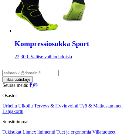
Kompressiosukka Sport
Tällä
22,30
€
Valitse vaihtoehdoista
tuotteella
on
useampi
muunnelma.
Voit
Seuraa meitä:
tehdä
valinnat
Osastot
tuotteen
sivulla.
Urheilu
Ulkoilu
Terveys & Hyvinvointi
Työ & Matkustaminen
Lahjakortti
Suosituimmat
Tukisukat
Linnex linimentti
Tuet ja ergonomia
Villatuotteet