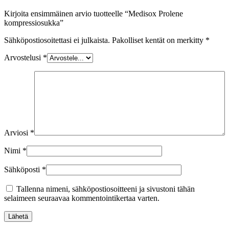
Kirjoita ensimmäinen arvio tuotteelle “Medisox Prolene
kompressiosukka”
Sähköpostiosoitettasi ei julkaista.
Pakolliset kentät on merkitty
*
Arvostelusi
*
Arviosi
*
Nimi
*
Sähköposti
*
Tallenna nimeni, sähköpostiosoitteeni ja sivustoni tähän
selaimeen seuraavaa kommentointikertaa varten.
Lähetä