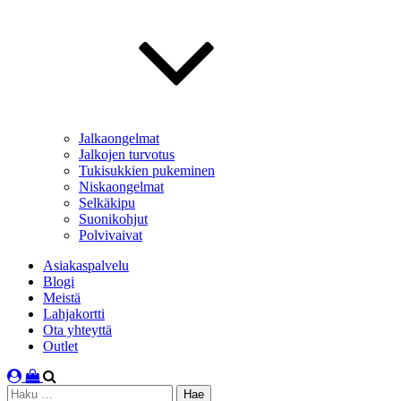
Jalkaongelmat
Jalkojen turvotus
Tukisukkien pukeminen
Niskaongelmat
Selkäkipu
Suonikohjut
Polvivaivat
Asiakaspalvelu
Blogi
Meistä
Lahjakortti
Ota yhteyttä
Outlet
Haku: