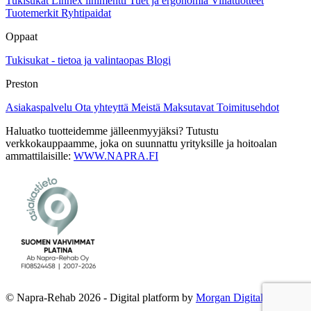
Tukisukat
Linnex linimentti
Tuet ja ergonomia
Villatuotteet
Tuotemerkit
Ryhtipaidat
Oppaat
Tukisukat - tietoa ja valintaopas
Blogi
Preston
Asiakaspalvelu
Ota yhteyttä
Meistä
Maksutavat
Toimitusehdot
Haluatko tuotteidemme jälleenmyyjäksi? Tutustu
verkkokauppaamme, joka on suunnattu yrityksille ja hoitoalan
ammattilaisille:
WWW.NAPRA.FI
© Napra-Rehab 2026 - Digital platform by
Morgan Digital Oy