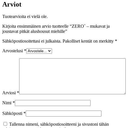
Arviot
Tuotearvioita ei vielä ole.
Kirjoita ensimmäinen arvio tuotteelle “ZERO˚ – mukavat ja
joustavat pitkät alushousut miehille”
Sähköpostiosoitettasi ei julkaista.
Pakolliset kentät on merkitty
*
Arvostelusi
*
Arviosi
*
Nimi
*
Sähköposti
*
Tallenna nimeni, sähköpostiosoitteeni ja sivustoni tähän