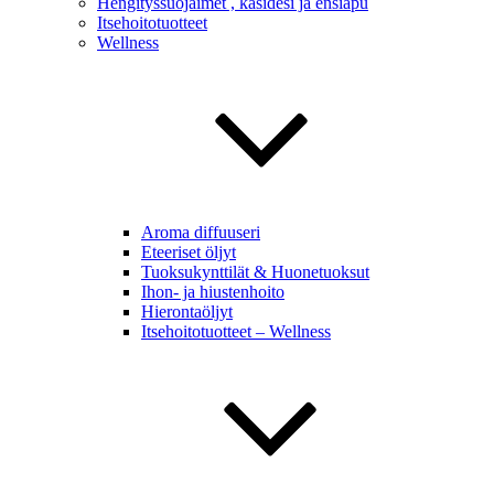
Hengityssuojaimet , käsidesi ja ensiapu
Itsehoitotuotteet
Wellness
Aroma diffuuseri
Eteeriset öljyt
Tuoksukynttilät & Huonetuoksut
Ihon- ja hiustenhoito
Hierontaöljyt
Itsehoitotuotteet – Wellness