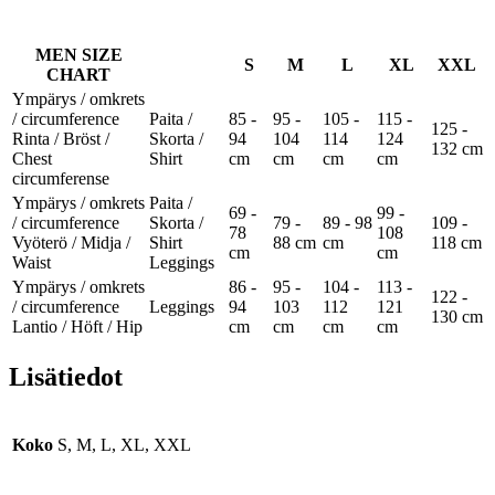
MEN SIZE
S
M
L
XL
XXL
CHART
Ympärys / omkrets
/ circumference
Paita /
85 -
95 -
105 -
115 -
125 -
Rinta / Bröst /
Skorta /
94
104
114
124
132 cm
Chest
Shirt
cm
cm
cm
cm
circumferense
Ympärys / omkrets
Paita /
69 -
99 -
/ circumference
Skorta /
79 -
89 - 98
109 -
78
108
Vyöterö / Midja /
Shirt
88 cm
cm
118 cm
cm
cm
Waist
Leggings
Ympärys / omkrets
86 -
95 -
104 -
113 -
122 -
/ circumference
Leggings
94
103
112
121
130 cm
Lantio / Höft / Hip
cm
cm
cm
cm
Lisätiedot
Koko
S, M, L, XL, XXL