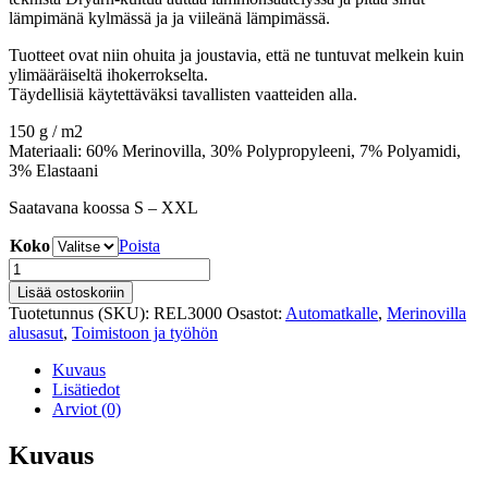
lämpimänä kylmässä ja ja viileänä lämpimässä.
Tuotteet ovat niin ohuita ja joustavia, että ne tuntuvat melkein kuin
ylimääräiseltä ihokerrokselta.
Täydellisiä käytettäväksi tavallisten vaatteiden alla.
150 g / m2
Materiaali: 60% Merinovilla, 30% Polypropyleeni, 7% Polyamidi,
3% Elastaani
Saatavana koossa S – XXL
Koko
Poista
ZERO˚
-
Lisää ostoskoriin
mukavat
Tuotetunnus (SKU):
REL3000
Osastot:
Automatkalle
,
Merinovilla
ja
alusasut
,
Toimistoon ja työhön
joustavat
pitkät
Kuvaus
alushousut
Lisätiedot
miehille
Arviot (0)
määrä
Kuvaus