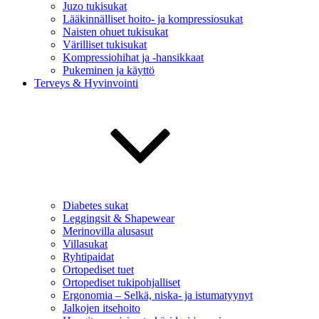
Juzo tukisukat
Lääkinnälliset hoito- ja kompressiosukat
Naisten ohuet tukisukat
Värilliset tukisukat
Kompressiohihat ja -hansikkaat
Pukeminen ja käyttö
Terveys & Hyvinvointi
Diabetes sukat
Leggingsit & Shapewear
Merinovilla alusasut
Villasukat
Ryhtipaidat
Ortopediset tuet
Ortopediset tukipohjalliset
Ergonomia – Selkä, niska- ja istumatyynyt
Jalkojen itsehoito