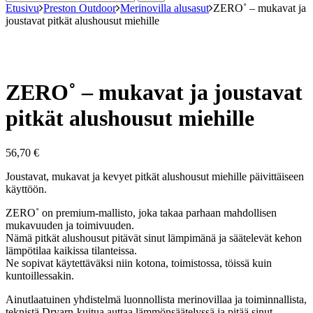
Etusivu
Preston Outdoor
Merinovilla alusasut
ZERO˚ – mukavat ja
joustavat pitkät alushousut miehille
ZERO˚ – mukavat ja joustavat
pitkät alushousut miehille
56,70
€
Joustavat, mukavat ja kevyet pitkät alushousut miehille päivittäiseen
käyttöön.
ZERO˚ on premium-mallisto, joka takaa parhaan mahdollisen
mukavuuden ja toimivuuden.
Nämä pitkät alushousut pitävät sinut lämpimänä ja säätelevät kehon
lämpötilaa kaikissa tilanteissa.
Ne sopivat käytettäväksi niin kotona, toimistossa, töissä kuin
kuntoillessakin.
Ainutlaatuinen yhdistelmä luonnollista merinovillaa ja toiminnallista,
teknistä Dryarn-kuitua auttaa lämmönsäätelyssä ja pitää sinut