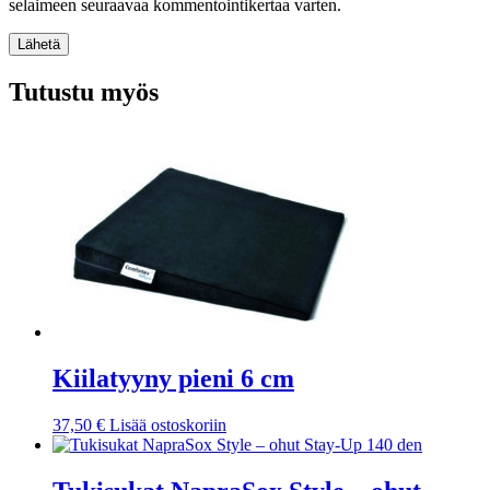
selaimeen seuraavaa kommentointikertaa varten.
Lähetä
Tutustu myös
Kiilatyyny pieni 6 cm
37,50
€
Lisää ostoskoriin