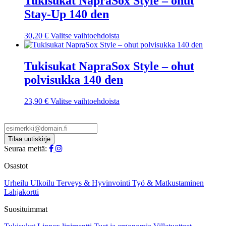
Tukisukat NapraSox Style – ohut
Stay-Up 140 den
Tällä
30,20
€
Valitse vaihtoehdoista
tuotteella
on
useampi
Tukisukat NapraSox Style – ohut
muunnelma.
polvisukka 140 den
Voit
tehdä
valinnat
Tällä
23,90
€
Valitse vaihtoehdoista
tuotteen
tuotteella
sivulla.
on
useampi
muunnelma.
Voit
Seuraa meitä:
tehdä
valinnat
Osastot
tuotteen
sivulla.
Urheilu
Ulkoilu
Terveys & Hyvinvointi
Työ & Matkustaminen
Lahjakortti
Suosituimmat