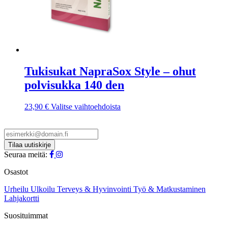
Tukisukat NapraSox Style – ohut
polvisukka 140 den
Tällä
23,90
€
Valitse vaihtoehdoista
tuotteella
on
useampi
muunnelma.
Voit
Seuraa meitä:
tehdä
valinnat
Osastot
tuotteen
sivulla.
Urheilu
Ulkoilu
Terveys & Hyvinvointi
Työ & Matkustaminen
Lahjakortti
Suosituimmat