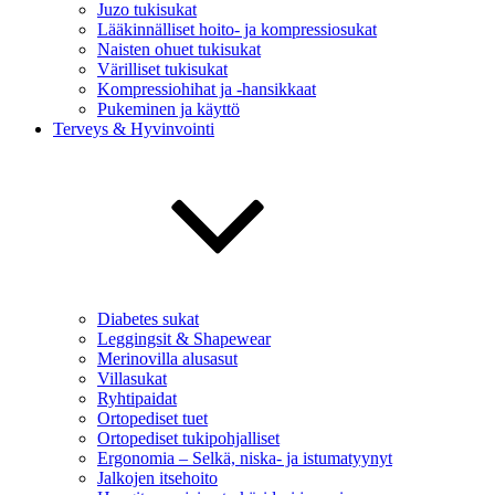
Juzo tukisukat
Lääkinnälliset hoito- ja kompressiosukat
Naisten ohuet tukisukat
Värilliset tukisukat
Kompressiohihat ja -hansikkaat
Pukeminen ja käyttö
Terveys & Hyvinvointi
Diabetes sukat
Leggingsit & Shapewear
Merinovilla alusasut
Villasukat
Ryhtipaidat
Ortopediset tuet
Ortopediset tukipohjalliset
Ergonomia – Selkä, niska- ja istumatyynyt
Jalkojen itsehoito