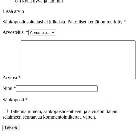
On kyllä hyvä ja lämmin
Lisää arvio
Sähköpostiosoitettasi ei julkaista.
Pakolliset kentät on merkitty
*
Arvostelusi
*
Arviosi
*
Nimi
*
Sähköposti
*
Tallenna nimeni, sähköpostiosoitteeni ja sivustoni tähän
selaimeen seuraavaa kommentointikertaa varten.
Lähetä