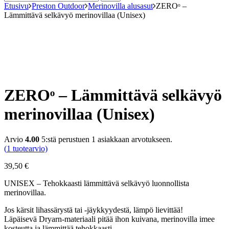
Etusivu
Preston Outdoor
Merinovilla alusasut
ZEROᵒ –
Lämmittävä selkävyö merinovillaa (Unisex)
ZEROᵒ – Lämmittävä selkävyö
merinovillaa (Unisex)
Arvio
4.00
5:stä perustuen
1
asiakkaan arvotukseen.
(
1
tuotearvio)
39,50
€
UNISEX – Tehokkaasti lämmittävä selkävyö luonnollista
merinovillaa.
Jos kärsit lihassärystä tai -jäykkyydestä, lämpö lievittää!
Läpäisevä Dryarn-materiaali pitää ihon kuivana, merinovilla imee
kosteutta ja lämmittää tehokkaasti.