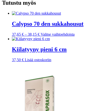
Tutustu myös
Calypso 70 den sukkahousut
Hintaluokka:
Tällä
37,65
€
–
38,15
€
Valitse vaihtoehdoista
37,65 €
tuotteella
-
on
38,15 €
useampi
Kiilatyyny pieni 6 cm
muunnelma.
Voit
37,50
€
Lisää ostoskoriin
tehdä
valinnat
tuotteen
sivulla.