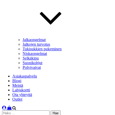
Jalkaongelmat
Jalkojen turvotus
Tukisukkien pukeminen
Niskaongelmat
Selkäkipu
Suonikohjut
Polvivaivat
Asiakaspalvelu
Blogi
Meistä
Lahjakortti
Ota yhteyttä
Outlet
Haku: