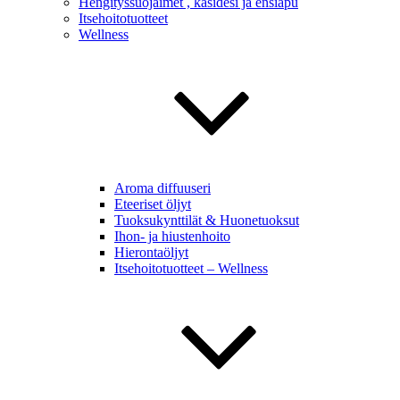
Hengityssuojaimet , käsidesi ja ensiapu
Itsehoitotuotteet
Wellness
Aroma diffuuseri
Eteeriset öljyt
Tuoksukynttilät & Huonetuoksut
Ihon- ja hiustenhoito
Hierontaöljyt
Itsehoitotuotteet – Wellness