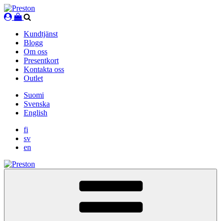
Skip
to
content
Kundtjänst
Blogg
Om oss
Presentkort
Kontakta oss
Outlet
Suomi
Svenska
English
fi
sv
en