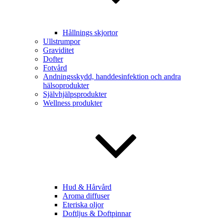
Hållnings skjortor
Ullstrumpor
Graviditet
Dofter
Fotvård
Andningsskydd, handdesinfektion och andra
hälsoprodukter
Självhjälpsprodukter
Wellness produkter
Hud & Hårvård
Aroma diffuser
Eteriska oljor
Doftljus & Doftpinnar