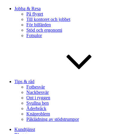
Jobba & Resa
På flyget
Till kontoret och jobbet
För bilfärden
Stöd och ergonomi
Fotsulor
Tips & råd
Fotbesvär
Nackbesvär
Ont i ryggen
Svullna ben
Åderbråck
Knäproblem
Påklädning av stödstrumpor
Kundtjänst