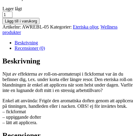
lager
Lager lågt
saldo
10
ml
Lägg till i varukorg
Roll-
Artikelnr:
AWREBL-05
Kategorier:
Eteriska oljor
,
Wellness
on
produkter
Eterisk
oljeblandning
Beskrivning
–
Recensioner (0)
Fokusera!
mängd
Beskrivning
Njut av effekterna av roll-on-aromaterapi i fickformat var än du
befinner dig, t.ex. under korta eller längre resor. Den eteriska roll-on
blandningen är enkel att applicera när som helst under dagen. Varför
inte en lugnande doft mitt i en stressig arbetstillvaro?
Enkel att använda: Frigör den aromatiska doften genom att applicera
på tinningen, handleden eller i nacken. OBS! ej för invärtes bruk.
– fickformat
– uppiggande dofter
– lätt att applicera.
Recensioner