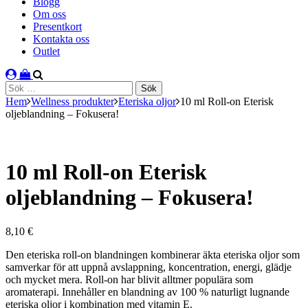
Blogg
Om oss
Presentkort
Kontakta oss
Outlet
Sök
efter:
Hem
Wellness produkter
Eteriska oljor
10 ml Roll-on Eterisk
oljeblandning – Fokusera!
10 ml Roll-on Eterisk
oljeblandning – Fokusera!
8,10
€
Den eteriska roll-on blandningen kombinerar äkta eteriska oljor som
samverkar för att uppnå avslappning, koncentration, energi, glädje
och mycket mera. Roll-on har blivit alltmer populära som
aromaterapi. Innehåller en blandning av 100 % naturligt lugnande
eteriska oljor i kombination med vitamin E.