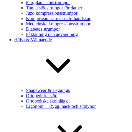
Färgglada stödstrumpor
Tunna stödstrumpor för damer
Juzo kompressionsstrumpor
Kompressionsärmar och -handskar
Medicinska kompressionsstrumpor
Diabetes strumpor
Påklädning och användning
Hälsa & Välmående
Shapewear & Leggings
Ortopediska stöd
Ortopediska skoinlägg
Ergonomi – Rygg, nack och sittdynor