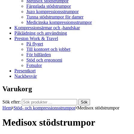
Medisox stödstrumpor
Färgglada stödstrumpor
Juzo kompressionsstrumpor
Tunna stödstrumpor för damer
Medicinska kompressionsstrumpor
Kompressionsärmar och -handskar
Påklädning och användning
Preston Work & Travel
På flyget
Till kontoret och jobbet
För bilfärden
Stöd och ergonomi
Fotsulor
Presentkort
Nackbesvär
Varukorg
Sök efter:
Sök
Hem
Stöd- och kompressionsstrumpor
Medisox stödstrumpor
Medisox stödstrumpor