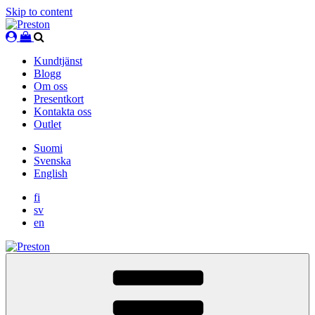
Skip to content
Kundtjänst
Blogg
Om oss
Presentkort
Kontakta oss
Outlet
Suomi
Svenska
English
fi
sv
en