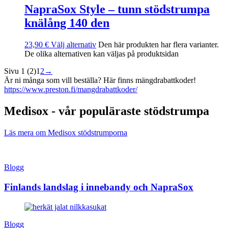
NapraSox Style – tunn stödstrumpa
knälång 140 den
23,90
€
Välj alternativ
Den här produkten har flera varianter.
De olika alternativen kan väljas på produktsidan
Sivu 1 (2)
1
2
→
Är ni många som vill beställa? Här finns mängdrabattkoder!
https://www.preston.fi/mangdrabattkoder/
Medisox - vår populäraste stödstrumpa
Läs mera om Medisox stödstrumporna
Blogg
Finlands landslag i innebandy och NapraSox
Blogg