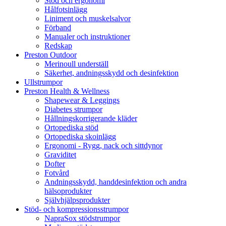
Stöd och ergonomi
Hålfotsinlägg
Liniment och muskelsalvor
Förband
Manualer och instruktioner
Redskap
Preston Outdoor
Merinoull underställ
Säkerhet, andningsskydd och desinfektion
Ullstrumpor
Preston Health & Wellness
Shapewear & Leggings
Diabetes strumpor
Hållningskorrigerande kläder
Ortopediska stöd
Ortopediska skoinlägg
Ergonomi - Rygg, nack och sittdynor
Graviditet
Dofter
Fotvård
Andningsskydd, handdesinfektion och andra
hälsoprodukter
Självhjälpsprodukter
Stöd- och kompressionsstrumpor
NapraSox stödstrumpor