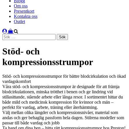
Blogg
Om oss
Presentkort
Kontakta oss
Outlet
Sök
efter:
Stöd- och
kompressionsstrumpor
Stöd- och kompressionsstrumpor för bättre blodcirkulation och ökad
vardagskomfort
Våra stöd- och kompressionsstrumpor är designade för att främja
blodcirkulationen, minska trötthet i benen och ge lindring vid
stillasittande, stående arbete eller långa resor. I sortimentet hittar du
både mild och medicinsk kompression för kvinnor och män –
perfekt för vardag, arbete, träning eller återhämtning.
Välj mellan olika längder och kompressionsnivåer, material som
andas och ger behaglig passform hela dagen. Stilrena modeller som
passar till både vardag och jobb
Ta hand om dina ben – hitta rätt kompressionsstrumpor hos Preston!