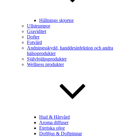
Hållnings skjortor
Ullstrumpor
Graviditet
Dofter
Fotvård
Andningsskydd, handdesinfektion och andra
hälsoprodukter
Självhjälpsprodukter
Wellness produkter
Hud & Hårvård
Aroma diffuser
Eteriska oljor
Doftljus & Doftpinnar