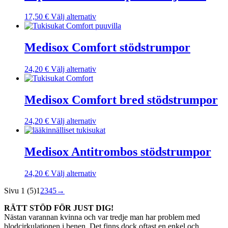
flera
väljas
varianter.
på
Den
17,50
€
Välj alternativ
De
produktsidan
här
olika
produkten
alternativen
har
Medisox Comfort stödstrumpor
kan
flera
väljas
varianter.
på
Den
24,20
€
Välj alternativ
De
produktsidan
här
olika
produkten
alternativen
har
Medisox Comfort bred stödstrumpor
kan
flera
väljas
varianter.
på
Den
24,20
€
Välj alternativ
De
produktsidan
här
olika
produkten
alternativen
har
Medisox Antitrombos stödstrumpor
kan
flera
väljas
varianter.
på
Den
24,20
€
Välj alternativ
De
produktsidan
här
olika
Sivu 1 (5)
1
2
3
4
5
→
produkten
alternativen
har
kan
RÄTT STÖD FÖR JUST DIG!
flera
väljas
Nästan varannan kvinna och var tredje man har problem med
varianter.
på
blodcirkulationen i benen. Det finns dock oftast en enkel och
De