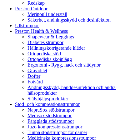
Redskap
Preston Outdoor
Merinoull underställ
Säkerhet, andningsskydd och desinfektion
Ullstrumpor
Preston Health & Wellness
Shapewear & Leggings
Diabetes strumpor
Hållningskorrigerande kläder
Ortopediska stöd
Ortopediska skoinlägg
Ergonomi - Rygg, nack och sittdynor
Graviditet
Dofter
Fotvård
Andningsskydd, handdesinfektion och andra
hälsoprodukter
Självhjälpsprodukter
Stöd- och kompressionsstrumpor
NapraSox stödstrumpor
Medisox stödstrumpor
Färgglada stödstrumpor
Juzo kompressionsstrumpor
Tunna stödstrumpor för damer
Medicinska kompressionsstrumpor