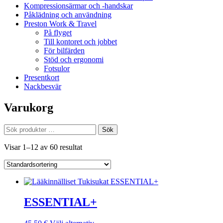
Kompressionsärmar och -handskar
Påklädning och användning
Preston Work & Travel
På flyget
Till kontoret och jobbet
För bilfärden
Stöd och ergonomi
Fotsulor
Presentkort
Nackbesvär
Varukorg
Sök
Sök
efter:
Visar 1–12 av 60 resultat
ESSENTIAL+
Den