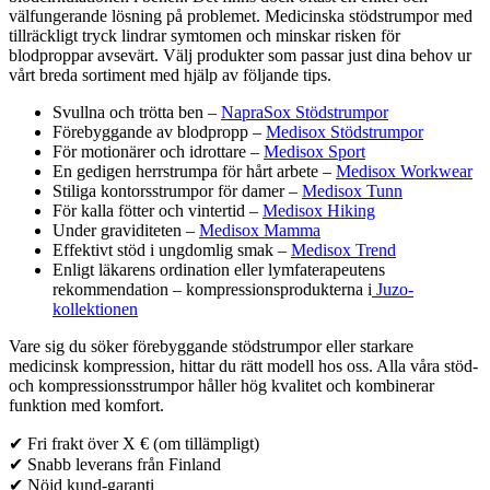
produktsidan
välfungerande lösning på problemet. Medicinska stödstrumpor med
olika
tillräckligt tryck lindrar symtomen och minskar risken för
alternativen
blodproppar avsevärt. Välj produkter som passar just dina behov ur
kan
vårt breda sortiment med hjälp av följande tips.
väljas
på
Svullna och trötta ben –
NapraSox Stödstrumpor
produktsidan
Förebyggande av blodpropp –
Medisox Stödstrumpor
För motionärer och idrottare –
Medisox Sport
En gedigen herrstrumpa för hårt arbete –
Medisox Workwear
Stiliga kontorsstrumpor för damer –
Medisox Tunn
För kalla fötter och vintertid –
Medisox Hiking
Under graviditeten –
Medisox Mamma
Effektivt stöd i ungdomlig smak –
Medisox Trend
Enligt läkarens ordination eller lymfaterapeutens
rekommendation – kompressionsprodukterna i
Juzo-
kollektionen
Vare sig du söker förebyggande stödstrumpor eller starkare
medicinsk kompression, hittar du rätt modell hos oss. Alla våra stöd-
och kompressionsstrumpor håller hög kvalitet och kombinerar
funktion med komfort.
✔ Fri frakt över X € (om tillämpligt)
✔ Snabb leverans från Finland
✔ Nöjd kund-garanti