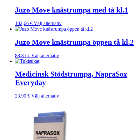
produktsidan
Juzo Move knästrumpa med tå kl.1
Den
102,66
€
Välj alternativ
här
produkten
har
Juzo Move knästrumpa öppen tå kl.2
flera
varianter.
Den
88,85
€
Välj alternativ
De
här
olika
produkten
alternativen
har
Medicinsk Stödstrumpa, NapraSox
kan
flera
väljas
Everyday
varianter.
på
De
produktsidan
olika
Den
23,90
€
Välj alternativ
alternativen
här
kan
produkten
väljas
har
på
flera
produktsidan
varianter.
De
olika