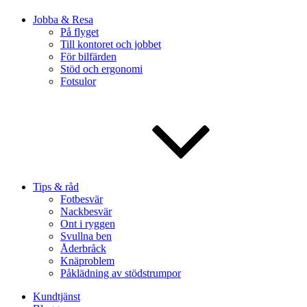
Jobba & Resa
På flyget
Till kontoret och jobbet
För bilfärden
Stöd och ergonomi
Fotsulor
Tips & råd
Fotbesvär
Nackbesvär
Ont i ryggen
Svullna ben
Åderbråck
Knäproblem
Påklädning av stödstrumpor
Kundtjänst