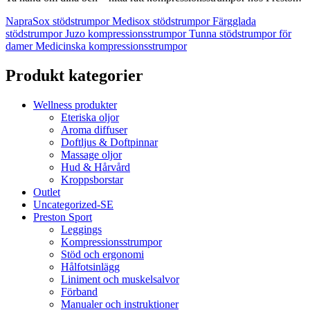
NapraSox stödstrumpor
Medisox stödstrumpor
Färgglada
stödstrumpor
Juzo kompressionsstrumpor
Tunna stödstrumpor för
damer
Medicinska kompressionsstrumpor
Produkt kategorier
Wellness produkter
Eteriska oljor
Aroma diffuser
Doftljus & Doftpinnar
Massage oljor
Hud & Hårvård
Kroppsborstar
Outlet
Uncategorized-SE
Preston Sport
Leggings
Kompressionsstrumpor
Stöd och ergonomi
Hålfotsinlägg
Liniment och muskelsalvor
Förband
Manualer och instruktioner