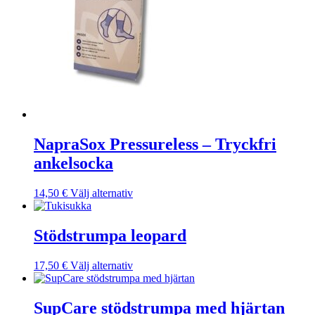
alternativen
kan
väljas
på
produktsidan
NapraSox Pressureless – Tryckfri
ankelsocka
Den
14,50
€
Välj alternativ
här
produkten
har
Stödstrumpa leopard
flera
varianter.
Den
17,50
€
Välj alternativ
De
här
olika
produkten
alternativen
har
SupCare stödstrumpa med hjärtan
kan