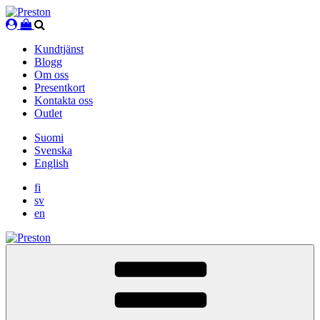
Skip
to
content
Kundtjänst
Blogg
Om oss
Presentkort
Kontakta oss
Outlet
Suomi
Svenska
English
fi
sv
en