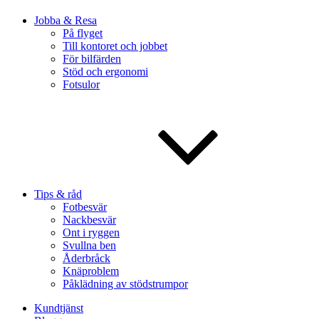
Jobba & Resa
På flyget
Till kontoret och jobbet
För bilfärden
Stöd och ergonomi
Fotsulor
Tips & råd
Fotbesvär
Nackbesvär
Ont i ryggen
Svullna ben
Åderbråck
Knäproblem
Påklädning av stödstrumpor
Kundtjänst