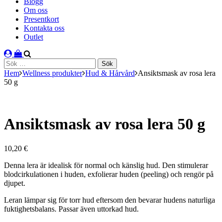
Blogg
Om oss
Presentkort
Kontakta oss
Outlet
Sök
efter:
Hem
Wellness produkter
Hud & Hårvård
Ansiktsmask av rosa lera
50 g
Ansiktsmask av rosa lera 50 g
10,20
€
Denna lera är idealisk för normal och känslig hud. Den stimulerar
blodcirkulationen i huden, exfolierar huden (peeling) och rengör på
djupet.
Leran lämpar sig för torr hud eftersom den bevarar hudens naturliga
fuktighetsbalans. Passar även uttorkad hud.