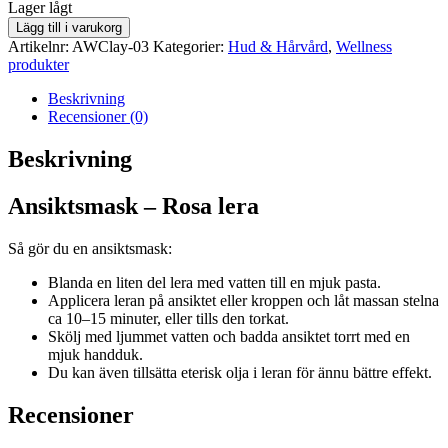
lager
Lager lågt
saldo
Ansiktsmask
Lägg till i varukorg
av
Artikelnr:
AWClay-03
Kategorier:
Hud & Hårvård
,
Wellness
rosa
produkter
lera
50
Beskrivning
g
Recensioner (0)
mängd
Beskrivning
Ansiktsmask – Rosa lera
Så gör du en ansiktsmask:
Blanda en liten del lera med vatten till en mjuk pasta.
Applicera leran på ansiktet eller kroppen och låt massan stelna
ca 10–15 minuter, eller tills den torkat.
Skölj med ljummet vatten och badda ansiktet torrt med en
mjuk handduk.
Du kan även tillsätta eterisk olja i leran för ännu bättre effekt.
Recensioner