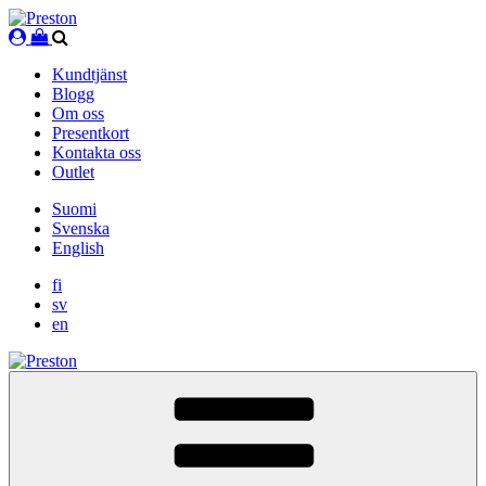
Skip
to
content
Kundtjänst
Blogg
Om oss
Presentkort
Kontakta oss
Outlet
Suomi
Svenska
English
fi
sv
en