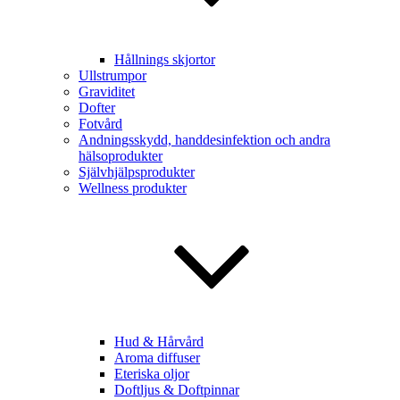
Hållnings skjortor
Ullstrumpor
Graviditet
Dofter
Fotvård
Andningsskydd, handdesinfektion och andra
hälsoprodukter
Självhjälpsprodukter
Wellness produkter
Hud & Hårvård
Aroma diffuser
Eteriska oljor
Doftljus & Doftpinnar