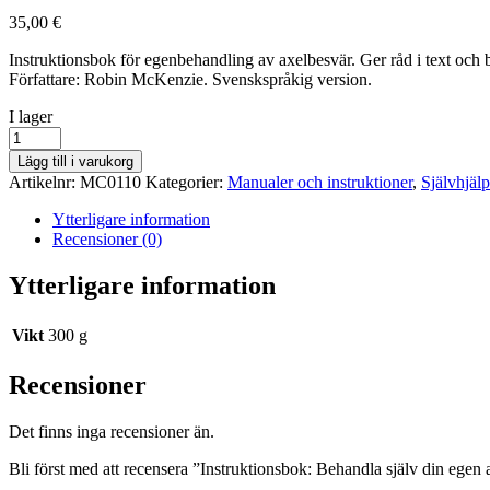
35,00
€
Instruktionsbok för egenbehandling av axelbesvär. Ger råd i text och
Författare: Robin McKenzie. Svenskspråkig version.
lager
I lager
saldo
Instruktionsbok:
Behandla
Lägg till i varukorg
själv
Artikelnr:
MC0110
Kategorier:
Manualer och instruktioner
,
Självhjäl
din
egen
Ytterligare information
axel
Recensioner (0)
mängd
Ytterligare information
Vikt
300 g
Recensioner
Det finns inga recensioner än.
Bli först med att recensera ”Instruktionsbok: Behandla själv din egen 