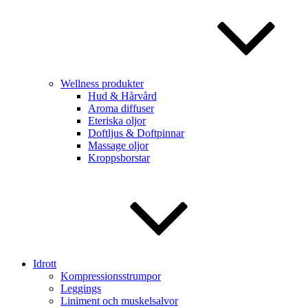
Wellness produkter
Hud & Hårvård
Aroma diffuser
Eteriska oljor
Doftljus & Doftpinnar
Massage oljor
Kroppsborstar
Idrott
Kompressionsstrumpor
Leggings
Liniment och muskelsalvor