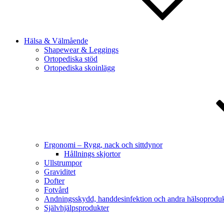
Hälsa & Välmående
Shapewear & Leggings
Ortopediska stöd
Ortopediska skoinlägg
Ergonomi – Rygg, nack och sittdynor
Hållnings skjortor
Ullstrumpor
Graviditet
Dofter
Fotvård
Andningsskydd, handdesinfektion och andra hälsoproduk
Självhjälpsprodukter