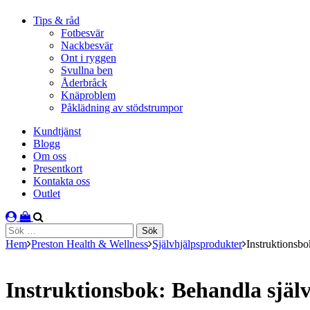
Tips & råd
Fotbesvär
Nackbesvär
Ont i ryggen
Svullna ben
Åderbråck
Knäproblem
Påklädning av stödstrumpor
Kundtjänst
Blogg
Om oss
Presentkort
Kontakta oss
Outlet
Sök
efter:
Hem
Preston Health & Wellness
Självhjälpsprodukter
Instruktionsbo
Instruktionsbok: Behandla själv