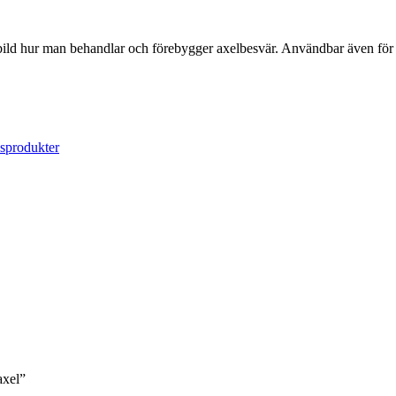
 bild hur man behandlar och förebygger axelbesvär. Användbar även för
psprodukter
axel”