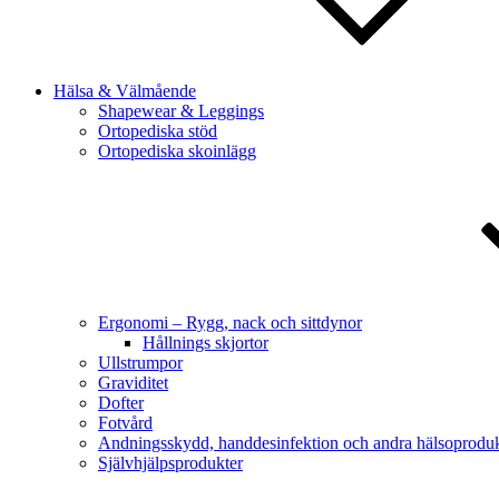
Hälsa & Välmående
Shapewear & Leggings
Ortopediska stöd
Ortopediska skoinlägg
Ergonomi – Rygg, nack och sittdynor
Hållnings skjortor
Ullstrumpor
Graviditet
Dofter
Fotvård
Andningsskydd, handdesinfektion och andra hälsoproduk
Självhjälpsprodukter