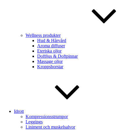
Wellness produkter
Hud & Hårvård
Aroma diffuser
Eteriska oljor
Doftljus & Doftpinnar
Massage oljor
Kroppsborstar
Idrott
Kompressionsstrumpor
Leggings
Liniment och muskelsalvor