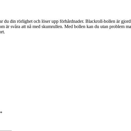
r du din rörlighet och löser upp förhårdnader. Blackroll-bollen är gjor
om är svåra att nå med skumrullen. Med bollen kan du utan problem masse
rt.
*