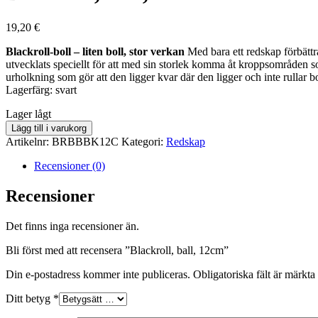
19,20
€
Blackroll-boll – liten boll, stor verkan
Med bara ett redskap förbättra
utvecklats speciellt för att med sin storlek komma åt kroppsområden s
urholkning som gör att den ligger kvar där den ligger och inte rullar bo
Lagerfärg: svart
lager
Lager lågt
saldo
Blackroll,
Lägg till i varukorg
ball,
Artikelnr:
BRBBBK12C
Kategori:
Redskap
12cm
mängd
Recensioner (0)
Recensioner
Det finns inga recensioner än.
Bli först med att recensera ”Blackroll, ball, 12cm”
Din e-postadress kommer inte publiceras.
Obligatoriska fält är märkta
Ditt betyg
*