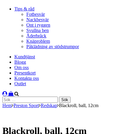
Tips & råd
Fotbesvär
Nackbesvär
Ont i ryggen
Svullna ben
Åderbråck
Knäproblem
Påklädning av stödstrumpor
Kundtjänst
Blogg
Om oss
Presentkort
Kontakta oss
Outlet
Sök
efter:
Hem
Preston Sport
Redskap
Blackroll, ball, 12cm
Blackroll, ball, 12cm