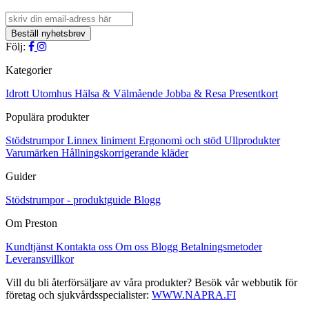
Följ:
Kategorier
Idrott
Utomhus
Hälsa & Välmående
Jobba & Resa
Presentkort
Populära produkter
Stödstrumpor
Linnex liniment
Ergonomi och stöd
Ullprodukter
Varumärken
Hållningskorrigerande kläder
Guider
Stödstrumpor - produktguide
Blogg
Om Preston
Kundtjänst
Kontakta oss
Om oss
Blogg
Betalningsmetoder
Leveransvillkor
Vill du bli återförsäljare av våra produkter? Besök vår webbutik för
företag och sjukvårdsspecialister:
WWW.NAPRA.FI