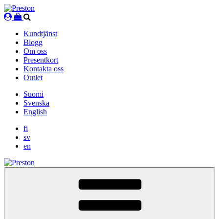
Skip
to
content
Kundtjänst
Blogg
Om oss
Presentkort
Kontakta oss
Outlet
Suomi
Svenska
English
fi
sv
en