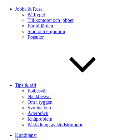
Jobba & Resa
På flyget
Till kontoret och jobbet
För bilfärden
Stöd och ergonomi
Fotsulor
Tips & råd
Fotbesvär
Nackbesvär
Ont i ryggen
Svullna ben
Åderbråck
Knäproblem
Påklädning av stödstrumpor
Kundtjänst