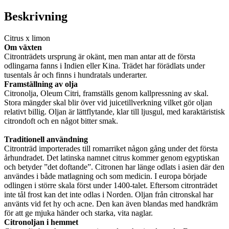
Beskrivning
Citrus x limon
Om växten
Citronträdets ursprung är okänt, men man antar att de första
odlingarna fanns i Indien eller Kina. Trädet har förädlats under
tusentals år och finns i hundratals underarter.
Framställning av olja
Citronolja, Oleum Citri, framställs genom kallpressning av skal.
Stora mängder skal blir över vid juicetillverkning vilket gör oljan
relativt billig. Oljan är lättflytande, klar till ljusgul, med karaktäristisk
citrondoft och en något bitter smak.
Traditionell användning
Citronträd importerades till romarriket någon gång under det första
århundradet. Det latinska namnet citrus kommer genom egyptiskan
och betyder ”det doftande”. Citronen har länge odlats i asien där den
användes i både matlagning och som medicin. I europa började
odlingen i större skala först under 1400-talet. Eftersom citronträdet
inte tål frost kan det inte odlas i Norden. Oljan från citronskal har
använts vid fet hy och acne. Den kan även blandas med handkräm
för att ge mjuka händer och starka, vita naglar.
Citronoljan i hemmet