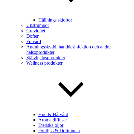
Hållnings skjortor
Ullstrumpor
Graviditet
Dofter
Fotvård
Andningsskydd, handdesinfektion och andra
hälsoprodukter
Självhjälpsprodukter
Wellness produkter
Hud & Hårvård
Aroma diffuser
Eteriska oljor
Doftljus & Doftpinnar