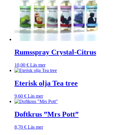
Rumsspray Crystal-Citrus
10,00
€
Läs mer
Eterisk olja Tea tree
9,60
€
Läs mer
Doftkrus ”Mrs Pott”
8,70
€
Läs mer