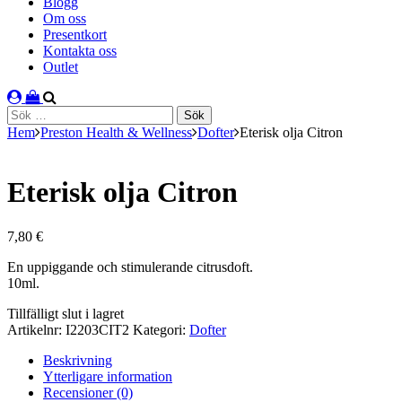
Blogg
Om oss
Presentkort
Kontakta oss
Outlet
Sök
efter:
Hem
Preston Health & Wellness
Dofter
Eterisk olja Citron
Eterisk olja Citron
7,80
€
En uppiggande och stimulerande citrusdoft.
10ml.
lager
Tillfälligt slut i lagret
saldo
Artikelnr:
I2203CIT2
Kategori:
Dofter
Beskrivning
Ytterligare information
Recensioner (0)