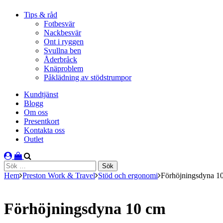
Tips & råd
Fotbesvär
Nackbesvär
Ont i ryggen
Svullna ben
Åderbråck
Knäproblem
Påklädning av stödstrumpor
Kundtjänst
Blogg
Om oss
Presentkort
Kontakta oss
Outlet
Sök
efter:
Hem
Preston Work & Travel
Stöd och ergonomi
Förhöjningsdyna 1
Förhöjningsdyna 10 cm