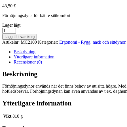
48,50
€
Förhöjningsdyna för bättre sittkomfort
lager
Lager lågt
saldo
Förhöjningsdyna
10
Lägg till i varukorg
cm
Artikelnr:
MC2100
Kategorier:
Ergonomi - Rygg, nack och sittdynor
mängd
Beskrivning
Ytterligare information
Recensioner (0)
Beskrivning
Förhöjningsdynor används när det finns behov av att sitta högre. Med 
höftledsbesvär. Förhöjningsdynan kan även användas av t.ex. daghems
Ytterligare information
Vikt
810 g