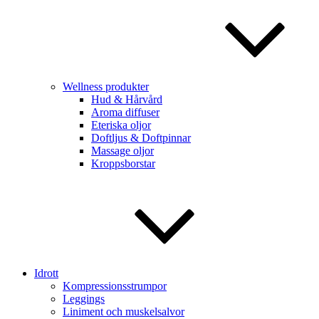
Wellness produkter
Hud & Hårvård
Aroma diffuser
Eteriska oljor
Doftljus & Doftpinnar
Massage oljor
Kroppsborstar
Idrott
Kompressionsstrumpor
Leggings
Liniment och muskelsalvor