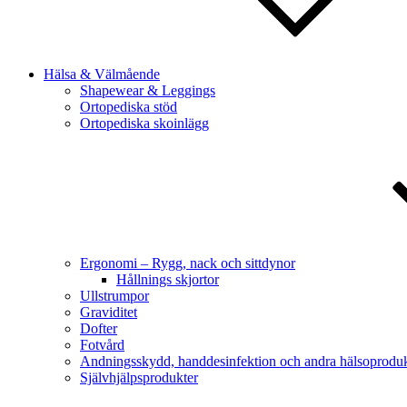
Hälsa & Välmående
Shapewear & Leggings
Ortopediska stöd
Ortopediska skoinlägg
Ergonomi – Rygg, nack och sittdynor
Hållnings skjortor
Ullstrumpor
Graviditet
Dofter
Fotvård
Andningsskydd, handdesinfektion och andra hälsoproduk
Självhjälpsprodukter