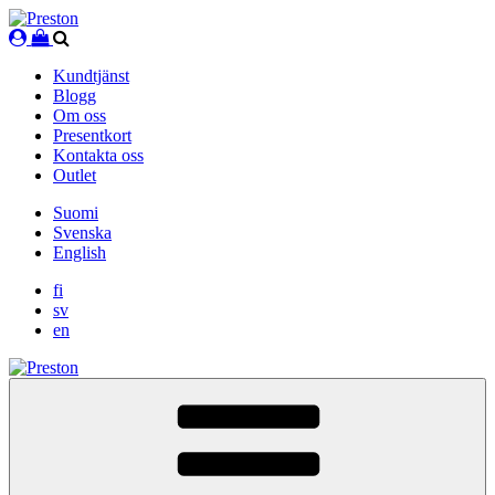
Skip
to
content
Kundtjänst
Blogg
Om oss
Presentkort
Kontakta oss
Outlet
Suomi
Svenska
English
fi
sv
en