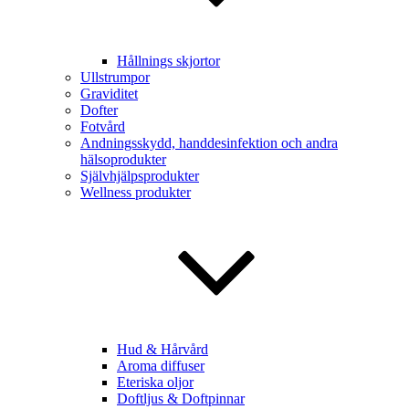
Hållnings skjortor
Ullstrumpor
Graviditet
Dofter
Fotvård
Andningsskydd, handdesinfektion och andra
hälsoprodukter
Självhjälpsprodukter
Wellness produkter
Hud & Hårvård
Aroma diffuser
Eteriska oljor
Doftljus & Doftpinnar