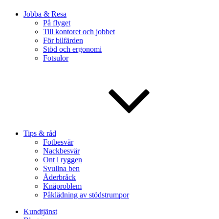
Jobba & Resa
På flyget
Till kontoret och jobbet
För bilfärden
Stöd och ergonomi
Fotsulor
Tips & råd
Fotbesvär
Nackbesvär
Ont i ryggen
Svullna ben
Åderbråck
Knäproblem
Påklädning av stödstrumpor
Kundtjänst