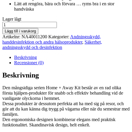
Lätt att rengöra, bära och förvara … ryms bra i en stor
handväska
lager
Lager lågt
saldo
Första
hjälpen
Lägg till i varukorg
väska
Artikelnr:
NA40011200
Kategorier:
Andningsskydd,
Baby
handdesinfektion och andra hälsoprodukter
,
Säkerhet,
+
andningsskydd och desinfektion
Toddler
mängd
Beskrivning
Recensioner (0)
Beskrivning
Den mångsidiga serien Home + Away Kit består av en rad olika
första hjälpen-produkter för snabb och effektiv behandling vid de
vanligaste olyckorna i hemmet.
Dessa produkter är dessutom perfekta att ha med sig på resor, och
gör att du kan känna dig trygg på vägarna eller när du semestrar med
familjen.
Den ergonomiska designen kombinerar elegans med praktisk
funktionalitet. Skandinavisk design, helt enkelt.