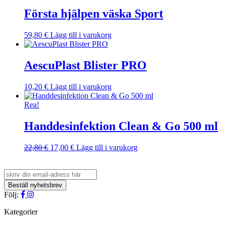
Första hjälpen väska Sport
59,80
€
Lägg till i varukorg
AescuPlast Blister PRO
10,20
€
Lägg till i varukorg
Rea!
Handdesinfektion Clean & Go 500 ml
Det
Det
22,80
€
17,00
€
Lägg till i varukorg
ursprungliga
nuvarande
priset
priset
var:
är:
22,80 €.
17,00 €.
Följ:
Kategorier