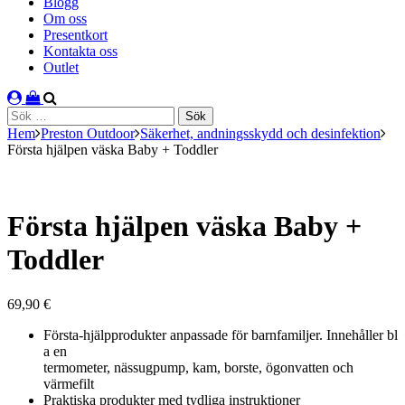
Blogg
Om oss
Presentkort
Kontakta oss
Outlet
Sök
efter:
Hem
Preston Outdoor
Säkerhet, andningsskydd och desinfektion
Första hjälpen väska Baby + Toddler
Första hjälpen väska Baby +
Toddler
69,90
€
Första-hjälpprodukter anpassade för barnfamiljer. Innehåller bl
a en
termometer, nässugpump, kam, borste, ögonvatten och
värmefilt
Praktiska produkter med tydliga instruktioner