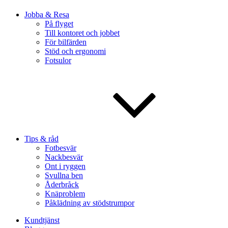
Jobba & Resa
På flyget
Till kontoret och jobbet
För bilfärden
Stöd och ergonomi
Fotsulor
Tips & råd
Fotbesvär
Nackbesvär
Ont i ryggen
Svullna ben
Åderbråck
Knäproblem
Påklädning av stödstrumpor
Kundtjänst