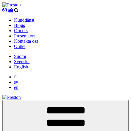
Skip
to
content
Kundtjänst
Blogg
Om oss
Presentkort
Kontakta oss
Outlet
Suomi
Svenska
English
fi
sv
en