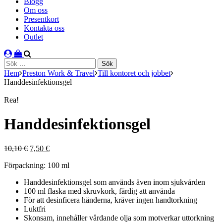
Blogg
Om oss
Presentkort
Kontakta oss
Outlet
Sök
efter:
Hem
Preston Work & Travel
Till kontoret och jobbet
Handdesinfektionsgel
Rea!
Handdesinfektionsgel
Det
Det
10,10
€
7,50
€
ursprungliga
nuvarande
Förpackning: 100 ml
priset
priset
var:
är:
Handdesinfektionsgel som används även inom sjukvården
10,10 €.
7,50 €.
100 ml flaska med skruvkork, färdig att använda
För att desinficera händerna, kräver ingen handtorkning
Luktfri
Skonsam, innehåller vårdande olja som motverkar uttorkning