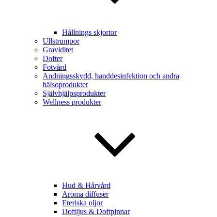
Hållnings skjortor
Ullstrumpor
Graviditet
Dofter
Fotvård
Andningsskydd, handdesinfektion och andra
hälsoprodukter
Självhjälpsprodukter
Wellness produkter
Hud & Hårvård
Aroma diffuser
Eteriska oljor
Doftljus & Doftpinnar