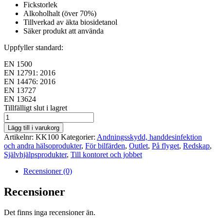
Fickstorlek
Alkoholhalt (över 70%)
Tillverkad av äkta biosidetanol
Säker produkt att använda
Uppfyller standard:
EN 1500
EN 12791: 2016
EN 14476: 2016
EN 13727
EN 13624
lager
Tillfälligt slut i lagret
saldo
Handdesinfektionsgel
mängd
Lägg till i varukorg
Artikelnr:
KK100
Kategorier:
Andningsskydd, handdesinfektion
och andra hälsoprodukter
,
För bilfärden
,
Outlet
,
På flyget
,
Redskap
,
Självhjälpsprodukter
,
Till kontoret och jobbet
Recensioner (0)
Recensioner
Det finns inga recensioner än.