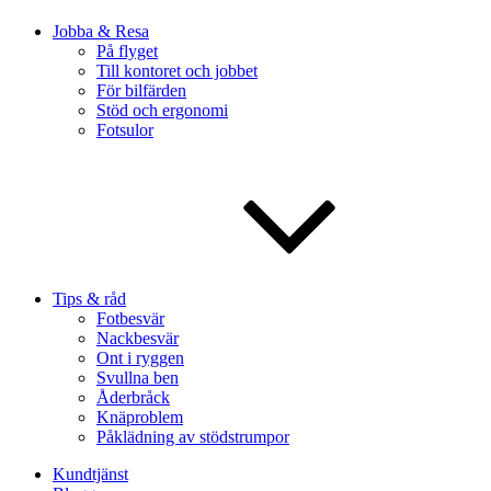
Jobba & Resa
På flyget
Till kontoret och jobbet
För bilfärden
Stöd och ergonomi
Fotsulor
Tips & råd
Fotbesvär
Nackbesvär
Ont i ryggen
Svullna ben
Åderbråck
Knäproblem
Påklädning av stödstrumpor
Kundtjänst