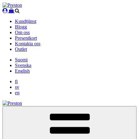
Skip
to
content
Kundtjänst
Blogg
Om oss
Presentkort
Kontakta oss
Outlet
Suomi
Svenska
English
fi
sv
en