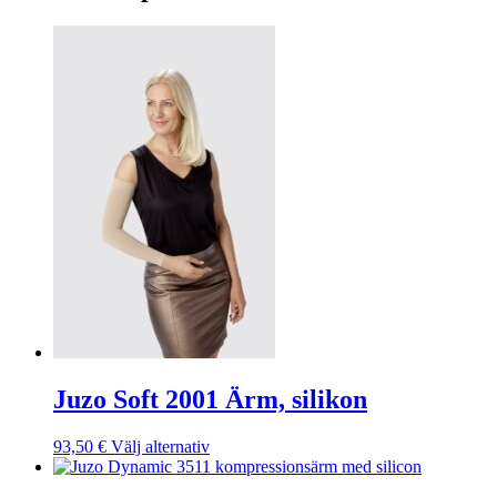
Juzo Soft 2001 Ärm, silikon
Den
93,50
€
Välj alternativ
här
produkten