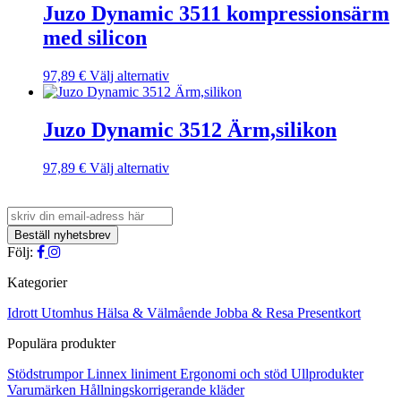
har
Juzo Dynamic 3511 kompressionsärm
flera
med silicon
varianter.
De
olika
Den
97,89
€
Välj alternativ
alternativen
här
kan
produkten
väljas
har
Juzo Dynamic 3512 Ärm,silikon
på
flera
produktsidan
varianter.
Den
97,89
€
Välj alternativ
De
här
olika
produkten
alternativen
har
kan
flera
väljas
varianter.
Följ:
på
De
produktsidan
olika
Kategorier
alternativen
kan
Idrott
Utomhus
Hälsa & Välmående
Jobba & Resa
Presentkort
väljas
Populära produkter
på
produktsidan
Stödstrumpor
Linnex liniment
Ergonomi och stöd
Ullprodukter
Varumärken
Hållningskorrigerande kläder