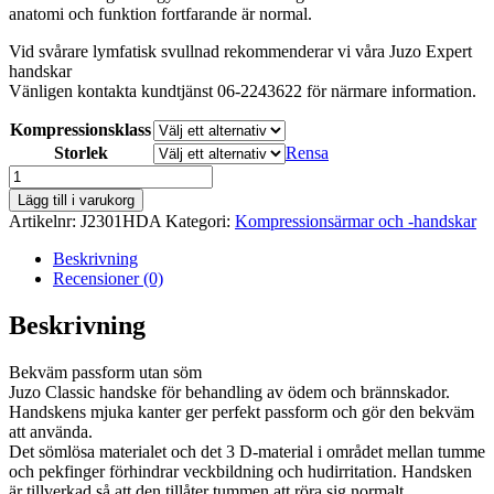
anatomi och funktion fortfarande är normal.
Vid svårare lymfatisk svullnad rekommenderar vi våra Juzo Expert
handskar
Vänligen kontakta kundtjänst 06-2243622 för närmare information.
Kompressionsklass
Storlek
Rensa
Juzo
Classic
Lägg till i varukorg
2301HDA
Artikelnr:
J2301HDA
Kategori:
Kompressionsärmar och -handskar
kompressionshandske
mängd
Beskrivning
Recensioner (0)
Beskrivning
Bekväm passform utan söm
Juzo Classic handske för behandling av ödem och brännskador.
Handskens mjuka kanter ger perfekt passform och gör den bekväm
att använda.
Det sömlösa materialet och det 3 D-material i området mellan tumme
och pekfinger förhindrar veckbildning och hudirritation. Handsken
är tillverkad så att den tillåter tummen att röra sig normalt.