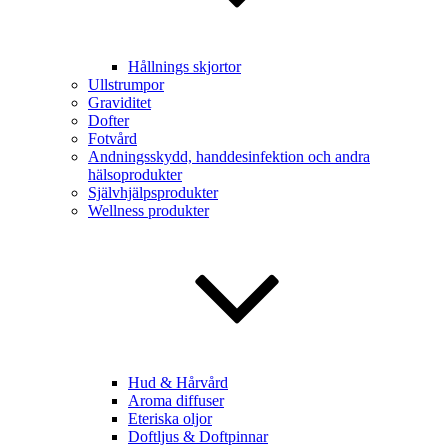
Hållnings skjortor
Ullstrumpor
Graviditet
Dofter
Fotvård
Andningsskydd, handdesinfektion och andra
hälsoprodukter
Självhjälpsprodukter
Wellness produkter
Hud & Hårvård
Aroma diffuser
Eteriska oljor
Doftljus & Doftpinnar