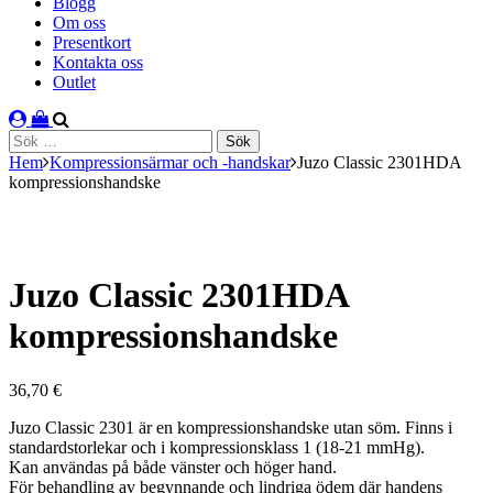
Blogg
Om oss
Presentkort
Kontakta oss
Outlet
Sök
efter:
Hem
Kompressionsärmar och -handskar
Juzo Classic 2301HDA
kompressionshandske
Juzo Classic 2301HDA
kompressionshandske
36,70
€
Juzo Classic 2301 är en kompressionshandske utan söm. Finns i
standardstorlekar och i kompressionsklass 1 (18-21 mmHg).
Kan användas på både vänster och höger hand.
För behandling av begynnande och lindriga ödem där handens