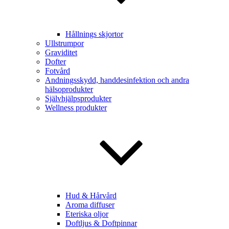
Hållnings skjortor
Ullstrumpor
Graviditet
Dofter
Fotvård
Andningsskydd, handdesinfektion och andra
hälsoprodukter
Självhjälpsprodukter
Wellness produkter
Hud & Hårvård
Aroma diffuser
Eteriska oljor
Doftljus & Doftpinnar