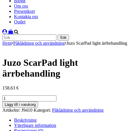
Blogg
Om oss
Presentkort
Kontakta oss
Outlet
Sök
efter:
Hem
Påklädning och användning
Juzo ScarPad light ärrbehandling
Juzo ScarPad light
ärrbehandling
158,63
€
Juzo
ScarPad
Lägg till i varukorg
light
Artikelnr:
J9410
Kategori:
Påklädning och användning
ärrbehandling
mängd
Beskrivning
Ytterligare information
Recensioner (0)