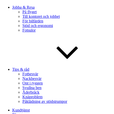
Jobba & Resa
På flyget
Till kontoret och jobbet
För bilfärden
Stöd och ergonomi
Fotsulor
Tips & råd
Fotbesvär
Nackbesvär
Ont i ryggen
Svullna ben
Åderbråck
Knäproblem
Påklädning av stödstrumpor
Kundtjänst