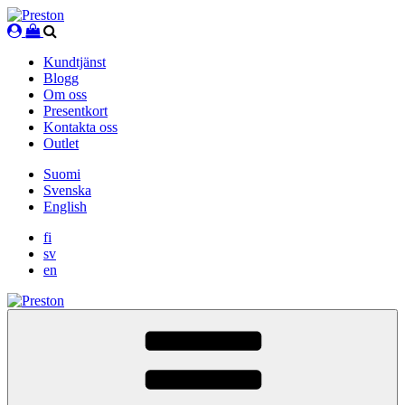
Skip
to
content
Kundtjänst
Blogg
Om oss
Presentkort
Kontakta oss
Outlet
Suomi
Svenska
English
fi
sv
en