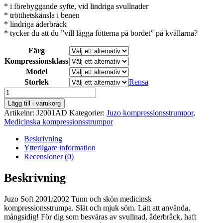
* i förebyggande syfte, vid lindriga svullnader
* trötthetskänsla i benen
* lindriga åderbråck
* tycker du att du ”vill lägga fötterna på bordet” på kvällarna?
Färg
Kompressionsklass
Model
Storlek
Rensa
Juzo
Soft
Lägg till i varukorg
2001
Artikelnr:
J2001AD
Kategorier:
Juzo kompressionsstrumpor
,
knälång
Medicinska kompressionsstrumpor
kompressionsstrumpa
mängd
Beskrivning
Ytterligare information
Recensioner (0)
Beskrivning
Juzo Soft 2001/2002 Tunn och skön medicinsk
kompressionsstrumpa. Slät och mjuk söm. Lätt att använda,
mångsidig! För dig som besväras av svullnad, åderbråck, haft