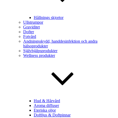
Hållnings skjortor
Ullstrumpor
Graviditet
Dofter
Fotvård
Andningsskydd, handdesinfektion och andra
hälsoprodukter
Självhjälpsprodukter
Wellness produkter
Hud & Hårvård
Aroma diffuser
Eteriska oljor
Doftljus & Doftpinnar