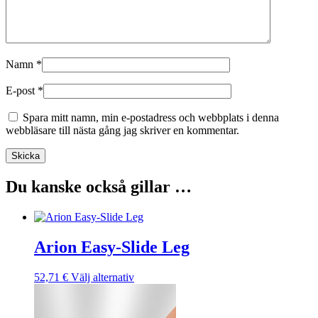
Namn
*
E-post
*
Spara mitt namn, min e-postadress och webbplats i denna
webbläsare till nästa gång jag skriver en kommentar.
Skicka
Du kanske också gillar …
Arion Easy-Slide Leg
Den
52,71
€
Välj alternativ
här
produkten
har