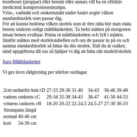
tromboser (proppar) eller bensår eller annars vill ha en effektiv
medicinsk kompressionsstrumpa.
Vrist-, vadmått och omkretsmått under knäet avgör vilken
standardstorlek som passar dig.
För att kunna bedöma vilken storlek som är den rätta bör man mäta
benets omkrets enligt måttblanketten. Ta helst måtten på morgonen
innan benen svullnar. Printa ut måttblanketten och fyll i måtten.
Jämför måtten med storlekstabellen och om de passar in på en och
samma standardstorlek så hittar du din storlek. Ifall du är osäker,
sänd uppgifterna till oss så hjälper vi dig att hitta rätt modell/storlek.
Juzo Måttblanketter
Vi ger även rådgivning per telefon vardagar.
2cm nedanför knä cD
27-33
29-36
31-40
34-43
36-46
39-48
vadens omkrets cC
29-34
32-38
34-43
38-47
41-50
44-53
vristens omkrets cB
18-20
20-22
22-24,5
24,5-27
27-30
30-33
Strumpans längd
normal
40-46 cm
kort
34-39 cm