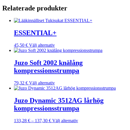
olika
Relaterade produkter
alternativen
kan
väljas
på
produktsidan
ESSENTIAL+
Den
45,50
€
Välj alternativ
här
produkten
har
Juzo Soft 2002 knälång
flera
kompressionsstrumpa
varianter.
De
olika
Den
79,32
€
Välj alternativ
alternativen
här
kan
produkten
väljas
har
Juzo Dynamic 3512AG lårhög
på
flera
kompressionsstrumpa
produktsidan
varianter.
De
olika
Prisintervall:
Den
133,28
€
–
137,30
€
Välj alternativ
alternativen
133,28 €
här
kan