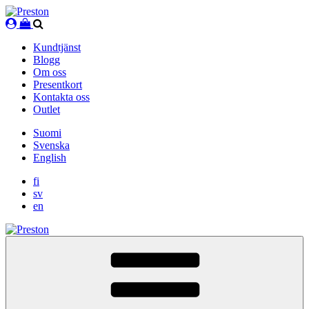
Skip
to
content
Kundtjänst
Blogg
Om oss
Presentkort
Kontakta oss
Outlet
Suomi
Svenska
English
fi
sv
en