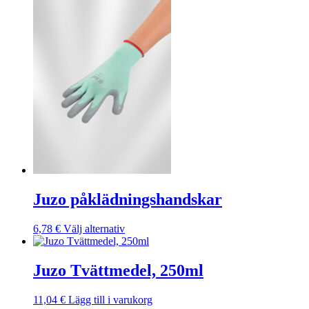
flera
varianter.
De
olika
alternativen
kan
väljas
på
produktsidan
Juzo påklädningshandskar
Den
6,78
€
Välj alternativ
här
produkten
har
Juzo Tvättmedel, 250ml
flera
varianter.
11,04
€
Lägg till i varukorg
De