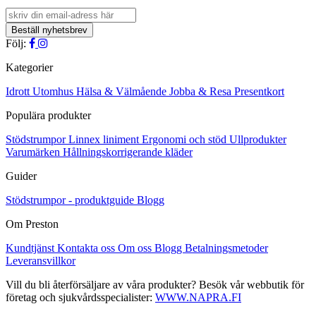
till
produkten
väljas
137,30 €
har
på
flera
produktsidan
varianter.
Följ:
De
olika
Kategorier
alternativen
kan
Idrott
Utomhus
Hälsa & Välmående
Jobba & Resa
Presentkort
väljas
Populära produkter
på
produktsidan
Stödstrumpor
Linnex liniment
Ergonomi och stöd
Ullprodukter
Varumärken
Hållningskorrigerande kläder
Guider
Stödstrumpor - produktguide
Blogg
Om Preston
Kundtjänst
Kontakta oss
Om oss
Blogg
Betalningsmetoder
Leveransvillkor
Vill du bli återförsäljare av våra produkter? Besök vår webbutik för
företag och sjukvårdsspecialister:
WWW.NAPRA.FI