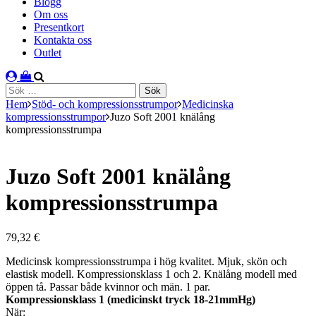
Blogg
Om oss
Presentkort
Kontakta oss
Outlet
Sök
efter:
Hem
Stöd- och kompressionsstrumpor
Medicinska
kompressionsstrumpor
Juzo Soft 2001 knälång
kompressionsstrumpa
Juzo Soft 2001 knälång
kompressionsstrumpa
79,32
€
Medicinsk kompressionsstrumpa i hög kvalitet. Mjuk, skön och
elastisk modell. Kompressionsklass 1 och 2. Knälång modell med
öppen tå. Passar både kvinnor och män. 1 par.
Kompressionsklass 1 (medicinskt tryck 18-21mmHg)
När: