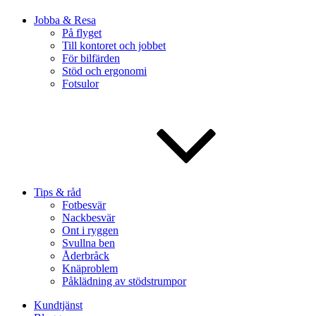
Jobba & Resa
På flyget
Till kontoret och jobbet
För bilfärden
Stöd och ergonomi
Fotsulor
Tips & råd
Fotbesvär
Nackbesvär
Ont i ryggen
Svullna ben
Åderbråck
Knäproblem
Påklädning av stödstrumpor
Kundtjänst