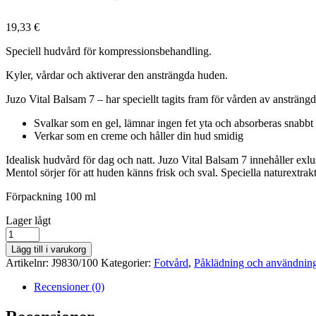
19,33
€
Speciell hudvård för kompressionsbehandling.
Kyler, vårdar och aktiverar den ansträngda huden.
Juzo Vital Balsam 7 – har speciellt tagits fram för vården av ansträ
Svalkar som en gel, lämnar ingen fet yta och absorberas snabbt
Verkar som en creme och håller din hud smidig
Idealisk hudvård för dag och natt. Juzo Vital Balsam 7 innehåller ex
Mentol sörjer för att huden känns frisk och sval. Speciella naturext
Förpackning 100 ml
lager
Lager lågt
saldo
Juzo
Vital
Lägg till i varukorg
Balsam
Artikelnr:
J9830/100
Kategorier:
Fotvård
,
Påklädning och användnin
7
mängd
Recensioner (0)