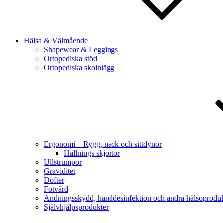
Hälsa & Välmående
Shapewear & Leggings
Ortopediska stöd
Ortopediska skoinlägg
Ergonomi – Rygg, nack och sittdynor
Hållnings skjortor
Ullstrumpor
Graviditet
Dofter
Fotvård
Andningsskydd, handdesinfektion och andra hälsoproduk
Självhjälpsprodukter