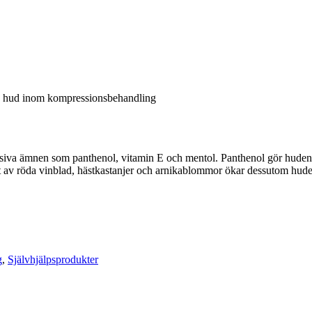
ngd hud inom kompressionsbehandling
lusiva ämnen som panthenol, vitamin E och mentol. Panthenol gör huden
rakt av röda vinblad, hästkastanjer och arnikablommor ökar dessutom hu
g
,
Självhjälpsprodukter