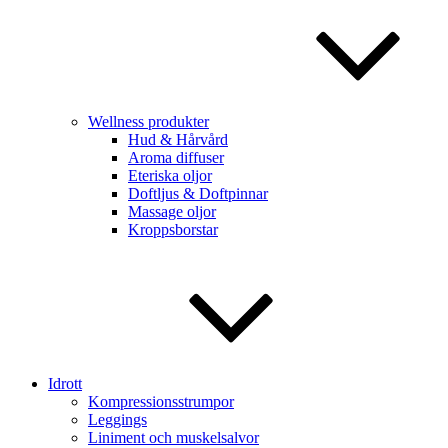
Wellness produkter
Hud & Hårvård
Aroma diffuser
Eteriska oljor
Doftljus & Doftpinnar
Massage oljor
Kroppsborstar
Idrott
Kompressionsstrumpor
Leggings
Liniment och muskelsalvor