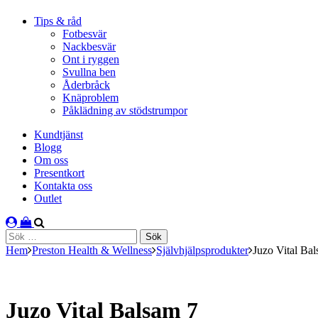
Tips & råd
Fotbesvär
Nackbesvär
Ont i ryggen
Svullna ben
Åderbråck
Knäproblem
Påklädning av stödstrumpor
Kundtjänst
Blogg
Om oss
Presentkort
Kontakta oss
Outlet
Sök
efter:
Hem
Preston Health & Wellness
Självhjälpsprodukter
Juzo Vital Ba
Juzo Vital Balsam 7