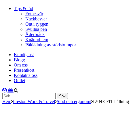
Tips & råd
Fotbesvär
Nackbesvär
Ont i ryggen
Svullna ben
Åderbråck
Knäproblem
Påklädning av stödstrumpor
Kundtjänst
Blogg
Om oss
Presentkort
Kontakta oss
Outlet
Sök
efter:
Hem
Preston Work & Travel
Stöd och ergonomi
LYNE FIT hållnings