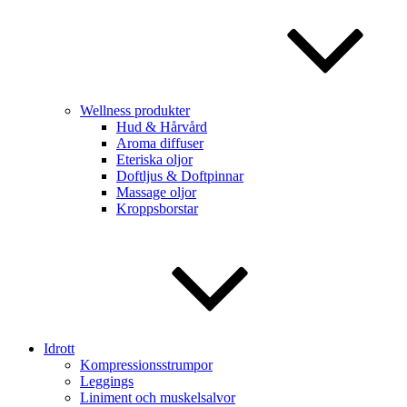
Wellness produkter
Hud & Hårvård
Aroma diffuser
Eteriska oljor
Doftljus & Doftpinnar
Massage oljor
Kroppsborstar
Idrott
Kompressionsstrumpor
Leggings
Liniment och muskelsalvor