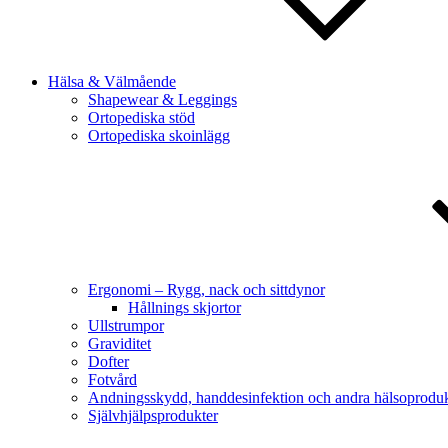
Hälsa & Välmående
Shapewear & Leggings
Ortopediska stöd
Ortopediska skoinlägg
Ergonomi – Rygg, nack och sittdynor
Hållnings skjortor
Ullstrumpor
Graviditet
Dofter
Fotvård
Andningsskydd, handdesinfektion och andra hälsoproduk
Självhjälpsprodukter