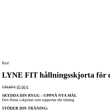
Rea!
LYNE FIT hållningsskjorta för
Det
Det
130,60
€
85,00
€
ursprungliga
nuvarande
SKYDDA DIN RYGG – UPPNÅ NYA MÅL
priset
priset
Den första t-skjortan som supportar din träning
var:
är:
130,60 €.
85,00 €.
STÖDER DIN TRÄNING: