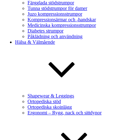
Färgglada stödstrumpor
Tunna stödstrumpor för damer
Juzo kompressionsstrumpor
Kompressionsärmar och -handskar
Medicinska kompressionsstrumpor
Diabetes strumpor
Påklädning och användning
Hälsa & Välmående
Shapewear & Leggings
Ortopediska stöd
Ortopediska skoinlägg
Ergonomi – Rygg, nack och sittdynor