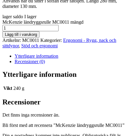
Används när du sitter i soffan eller fåtöljen. Längd 280 mm,
diameter 130 mm.
lager saldo
I lager
McKenzie ländryggsrulle MC0011 mängd
Lägg till i varukorg
Artikelnr:
MC0011
Kategorier:
Ergonomi - Rygg, nack och
sittdynor
,
Stöd och ergonomi
Ytterligare information
Recensioner (0)
Ytterligare information
Vikt
240 g
Recensioner
Det finns inga recensioner än.
Bli först med att recensera ”McKenzie ländryggsrulle MC0011”
Din e-postadress kommer inte publiceras.
Obligatoriska fält är