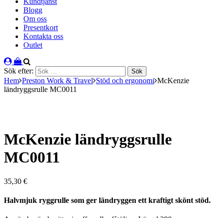
Kundtjänst
Blogg
Om oss
Presentkort
Kontakta oss
Outlet
Sök efter:
Hem
Preston Work & Travel
Stöd och ergonomi
McKenzie
ländryggsrulle MC0011
McKenzie ländryggsrulle
MC0011
35,30
€
Halvmjuk ryggrulle som ger ländryggen ett kraftigt skönt stöd.