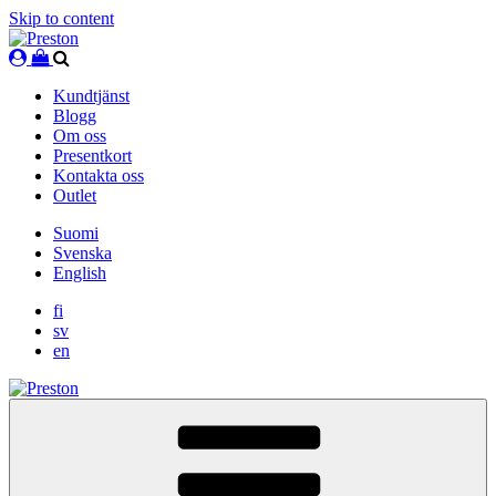
Skip to content
Kundtjänst
Blogg
Om oss
Presentkort
Kontakta oss
Outlet
Suomi
Svenska
English
fi
sv
en