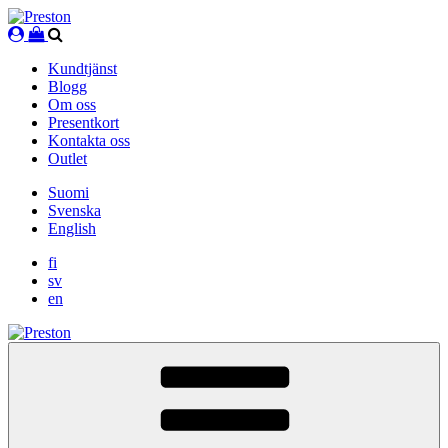
Skip
to
content
Kundtjänst
Blogg
Om oss
Presentkort
Kontakta oss
Outlet
Suomi
Svenska
English
fi
sv
en