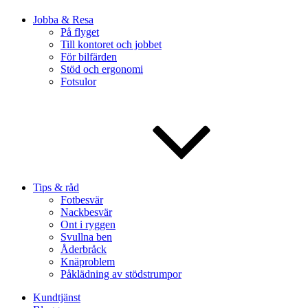
Jobba & Resa
På flyget
Till kontoret och jobbet
För bilfärden
Stöd och ergonomi
Fotsulor
Tips & råd
Fotbesvär
Nackbesvär
Ont i ryggen
Svullna ben
Åderbråck
Knäproblem
Påklädning av stödstrumpor
Kundtjänst