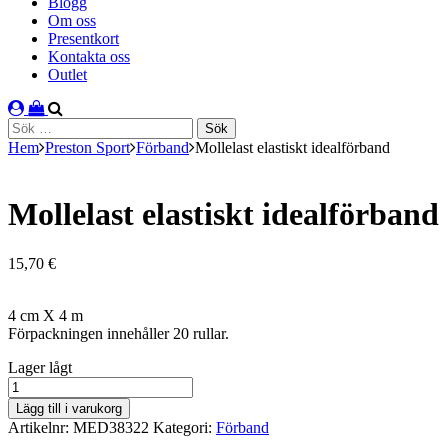
Blogg
Om oss
Presentkort
Kontakta oss
Outlet
Sök
efter:
Hem
Preston Sport
Förband
Mollelast elastiskt idealförband
Mollelast elastiskt idealförband
15,70
€
4 cm X 4 m
Förpackningen innehåller 20 rullar.
lager
Lager lågt
saldo
Mollelast
elastiskt
Lägg till i varukorg
idealförband
Artikelnr:
MED38322
Kategori:
Förband
mängd