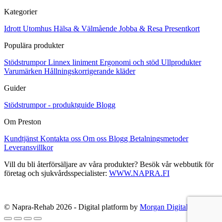
De
olika
Kategorier
alternativen
kan
Idrott
Utomhus
Hälsa & Välmående
Jobba & Resa
Presentkort
väljas
Populära produkter
på
produktsidan
Stödstrumpor
Linnex liniment
Ergonomi och stöd
Ullprodukter
Varumärken
Hållningskorrigerande kläder
Guider
Stödstrumpor - produktguide
Blogg
Om Preston
Kundtjänst
Kontakta oss
Om oss
Blogg
Betalningsmetoder
Leveransvillkor
Vill du bli återförsäljare av våra produkter? Besök vår webbutik för
företag och sjukvårdsspecialister:
WWW.NAPRA.FI
© Napra-Rehab 2026 - Digital platform by
Morgan Digital Oy