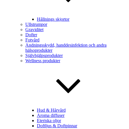
Hållnings skjortor
Ullstrumpor
Graviditet
Dofter
Fotvård
Andningsskydd, handdesinfektion och andra
hälsoprodukter
Självhjälpsprodukter
Wellness produkter
Hud & Hårvård
Aroma diffuser
Eteriska oljor
Doftljus & Doftpinnar