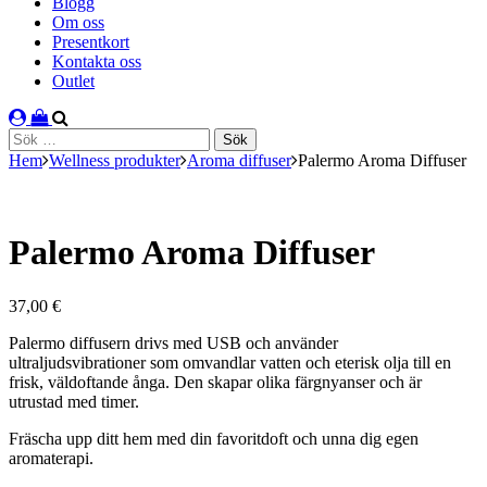
Blogg
Om oss
Presentkort
Kontakta oss
Outlet
Sök
efter:
Hem
Wellness produkter
Aroma diffuser
Palermo Aroma Diffuser
Palermo Aroma Diffuser
37,00
€
Palermo diffusern drivs med USB och använder
ultraljudsvibrationer som omvandlar vatten och eterisk olja till en
frisk, väldoftande ånga. Den skapar olika färgnyanser och är
utrustad med timer.
Fräscha upp ditt hem med din favoritdoft och unna dig egen
aromaterapi.