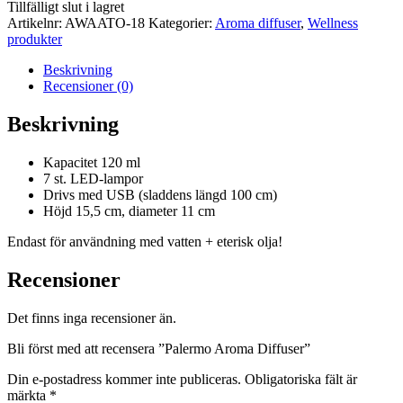
lager
Tillfälligt slut i lagret
saldo
Artikelnr:
AWAATO-18
Kategorier:
Aroma diffuser
,
Wellness
produkter
Beskrivning
Recensioner (0)
Beskrivning
Kapacitet 120 ml
7 st. LED-lampor
Drivs med USB (sladdens längd 100 cm)
Höjd 15,5 cm, diameter 11 cm
Endast för användning med vatten + eterisk olja!
Recensioner
Det finns inga recensioner än.
Bli först med att recensera ”Palermo Aroma Diffuser”
Din e-postadress kommer inte publiceras.
Obligatoriska fält är
märkta
*