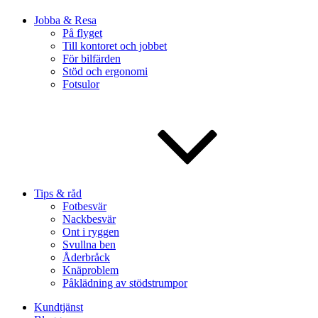
Jobba & Resa
På flyget
Till kontoret och jobbet
För bilfärden
Stöd och ergonomi
Fotsulor
Tips & råd
Fotbesvär
Nackbesvär
Ont i ryggen
Svullna ben
Åderbråck
Knäproblem
Påklädning av stödstrumpor
Kundtjänst