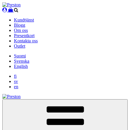
Skip
to
content
Kundtjänst
Blogg
Om oss
Presentkort
Kontakta oss
Outlet
Suomi
Svenska
English
fi
sv
en