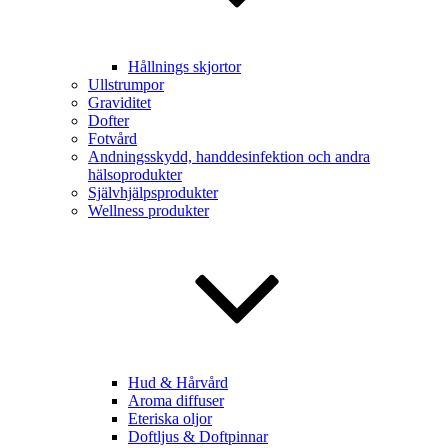
Hållnings skjortor
Ullstrumpor
Graviditet
Dofter
Fotvård
Andningsskydd, handdesinfektion och andra
hälsoprodukter
Självhjälpsprodukter
Wellness produkter
Hud & Hårvård
Aroma diffuser
Eteriska oljor
Doftljus & Doftpinnar