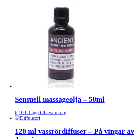
Sensuell massageolja – 50ml
6,10
€
Lägg till i varukorg
120 ml vassrördiffuser – På vingar av