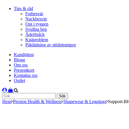
Tips & råd
Fotbesvär
Nackbesvär
Ont i ryggen
Svullna ben
Åderbråck
Knäproblem
Påklädning av stödstrumpor
Kundtjänst
Blogg
Om oss
Presentkort
Kontakta oss
Outlet
Sök
efter:
Hem
Preston Health & Wellness
Shapewear & Leggings
Support-B