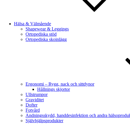
Hälsa & Välmående
Shapewear & Leggings
Ortopediska stöd
Ortopediska skoinlägg
Ergonomi – Rygg, nack och sittdynor
Hållnings skjortor
Ullstrumpor
Graviditet
Dofter
Fotvård
Andningsskydd, handdesinfektion och andra hälsoproduk
Självhjälpsprodukter