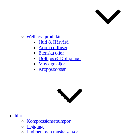
Wellness produkter
Hud & Hårvård
Aroma diffuser
Eteriska oljor
Doftljus & Doftpinnar
Massage oljor
Kroppsborstar
Idrott
Kompressionsstrumpor
Leggings
Liniment och muskelsalvor