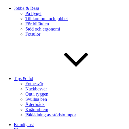
Jobba & Resa
På flyget
Till kontoret och jobbet
För bilfärden
Stöd och ergonomi
Fotsulor
Tips & råd
Fotbesvär
Nackbesvär
Ont i ryggen
Svullna ben
Åderbråck
Knäproblem
Påklädning av stödstrumpor
Kundtjänst