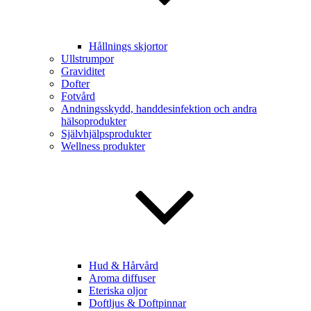
Hållnings skjortor
Ullstrumpor
Graviditet
Dofter
Fotvård
Andningsskydd, handdesinfektion och andra
hälsoprodukter
Självhjälpsprodukter
Wellness produkter
Hud & Hårvård
Aroma diffuser
Eteriska oljor
Doftljus & Doftpinnar