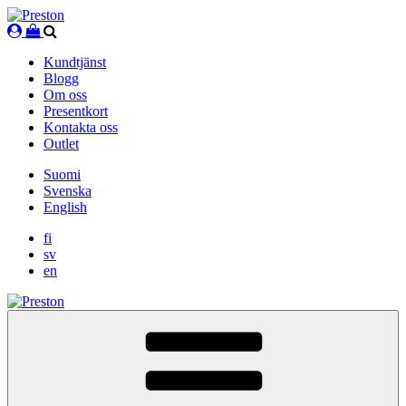
Skip
to
content
Kundtjänst
Blogg
Om oss
Presentkort
Kontakta oss
Outlet
Suomi
Svenska
English
fi
sv
en