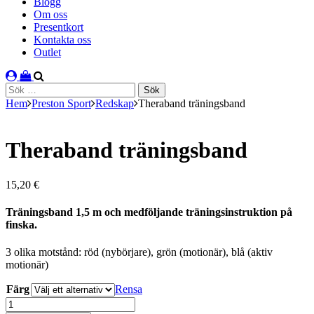
Blogg
Om oss
Presentkort
Kontakta oss
Outlet
Sök
efter:
Hem
Preston Sport
Redskap
Theraband träningsband
Theraband träningsband
15,20
€
Träningsband 1,5 m och medföljande träningsinstruktion på
finska.
3 olika motstånd: röd (nybörjare), grön (motionär), blå (aktiv
motionär)
Färg
Rensa
Theraband