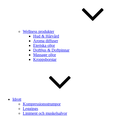
Wellness produkter
Hud & Hårvård
Aroma diffuser
Eteriska oljor
Doftljus & Doftpinnar
Massage oljor
Kroppsborstar
Idrott
Kompressionsstrumpor
Leggings
Liniment och muskelsalvor