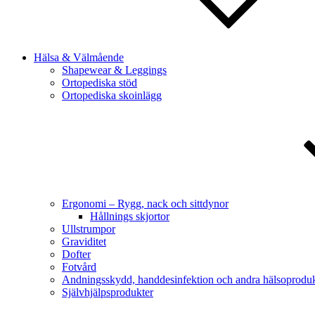
Hälsa & Välmående
Shapewear & Leggings
Ortopediska stöd
Ortopediska skoinlägg
Ergonomi – Rygg, nack och sittdynor
Hållnings skjortor
Ullstrumpor
Graviditet
Dofter
Fotvård
Andningsskydd, handdesinfektion och andra hälsoproduk
Självhjälpsprodukter