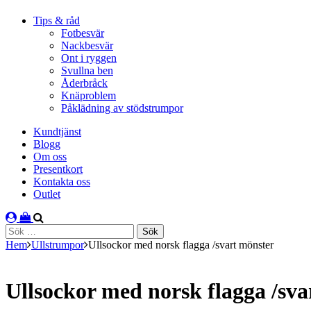
Tips & råd
Fotbesvär
Nackbesvär
Ont i ryggen
Svullna ben
Åderbråck
Knäproblem
Påklädning av stödstrumpor
Kundtjänst
Blogg
Om oss
Presentkort
Kontakta oss
Outlet
Sök
efter:
Hem
Ullstrumpor
Ullsockor med norsk flagga /svart mönster
Ullsockor med norsk flagga /sva