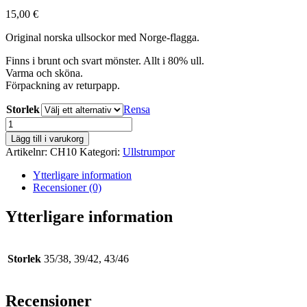
15,00
€
Original norska ullsockor med Norge-flagga.
Finns i brunt och svart mönster. Allt i 80% ull.
Varma och sköna.
Förpackning av returpapp.
Storlek
Rensa
Ullsockor
med
Lägg till i varukorg
norsk
Artikelnr:
CH10
Kategori:
Ullstrumpor
flagga
/svart
Ytterligare information
mönster
Recensioner (0)
mängd
Ytterligare information
Storlek
35/38, 39/42, 43/46
Recensioner