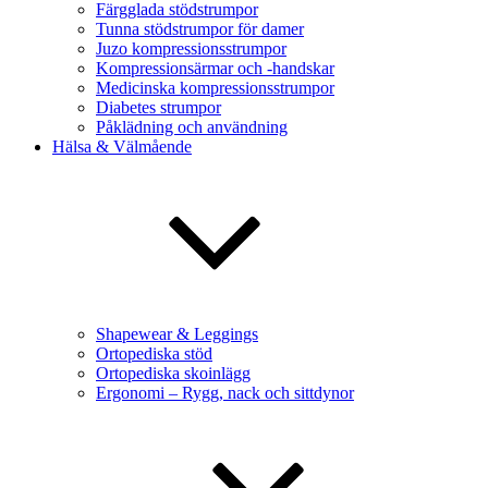
Färgglada stödstrumpor
Tunna stödstrumpor för damer
Juzo kompressionsstrumpor
Kompressionsärmar och -handskar
Medicinska kompressionsstrumpor
Diabetes strumpor
Påklädning och användning
Hälsa & Välmående
Shapewear & Leggings
Ortopediska stöd
Ortopediska skoinlägg
Ergonomi – Rygg, nack och sittdynor