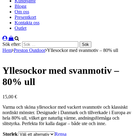
Kundtjänst
Blogg
Om oss
Presentkort
Kontakta oss
Outlet
Sök efter:
Hem
Preston Outdoor
Yllesockor med svanmotiv – 80% ull
Yllesockor med svanmotiv –
80% ull
15,00
€
Varma och sköna yllesockor med vackert svanmotiv och klassiskt
nordiskt mönster. Designade i Danmark och tillverkade i Europa av
hela 80% ull, vilket ger naturlig värme, andningsförmåga och
slitstyrka. Perfekta för kalla dagar – både ute och inne.
Storlek
Rensa