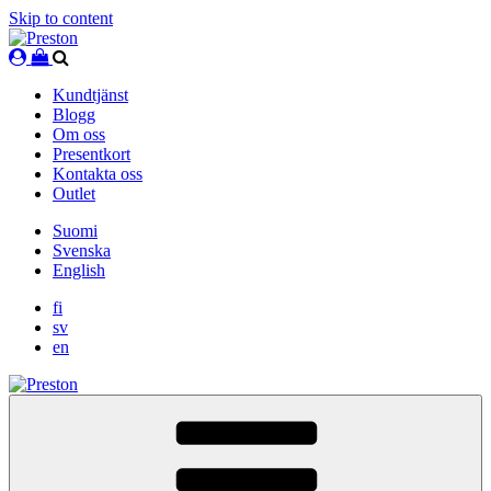
Skip to content
Kundtjänst
Blogg
Om oss
Presentkort
Kontakta oss
Outlet
Suomi
Svenska
English
fi
sv
en