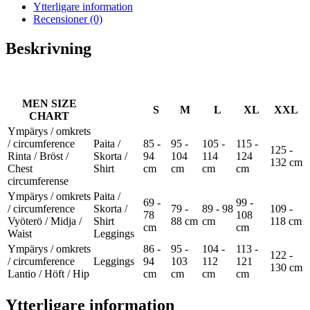
för
Ytterligare information
män
Recensioner (0)
mängd
Beskrivning
MEN SIZE
S
M
L
XL
XXL
CHART
Ympärys / omkrets
/ circumference
Paita /
85 -
95 -
105 -
115 -
125 -
Rinta / Bröst /
Skorta /
94
104
114
124
132 cm
Chest
Shirt
cm
cm
cm
cm
circumferense
Ympärys / omkrets
Paita /
69 -
99 -
/ circumference
Skorta /
79 -
89 - 98
109 -
78
108
Vyöterö / Midja /
Shirt
88 cm
cm
118 cm
cm
cm
Waist
Leggings
Ympärys / omkrets
86 -
95 -
104 -
113 -
122 -
/ circumference
Leggings
94
103
112
121
130 cm
Lantio / Höft / Hip
cm
cm
cm
cm
Ytterligare information