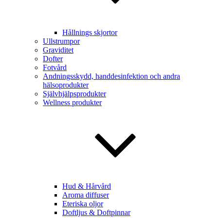
Hållnings skjortor
Ullstrumpor
Graviditet
Dofter
Fotvård
Andningsskydd, handdesinfektion och andra
hälsoprodukter
Självhjälpsprodukter
Wellness produkter
Hud & Hårvård
Aroma diffuser
Eteriska oljor
Doftljus & Doftpinnar