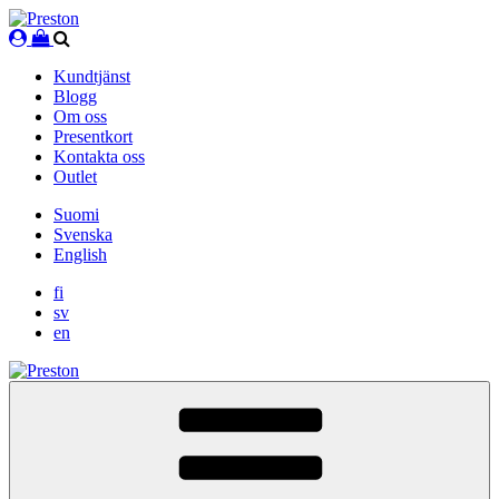
Skip
to
content
Kundtjänst
Blogg
Om oss
Presentkort
Kontakta oss
Outlet
Suomi
Svenska
English
fi
sv
en