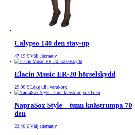
Calypso 140 den stay-up
Den
47,19
€
Välj alternativ
här
produkten
har
Elacin Music ER-20 hörselskydd
flera
varianter.
29,00
€
Lägg till i varukorg
De
olika
alternativen
NapraSox Style – tunn knästrumpa 70
kan
väljas
den
på
produktsidan
Den
23,40
€
Välj alternativ
här