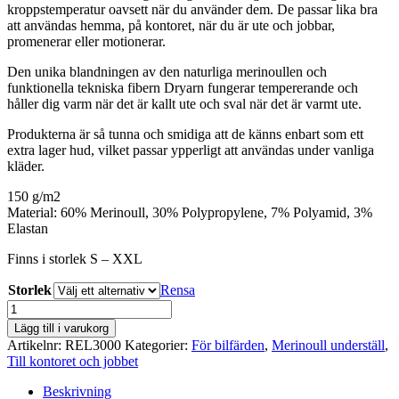
kroppstemperatur oavsett när du använder dem. De passar lika bra
att användas hemma, på kontoret, när du är ute och jobbar,
promenerar eller motionerar.
Den unika blandningen av den naturliga merinoullen och
funktionella tekniska fibern Dryarn fungerar tempererande och
håller dig varm när det är kallt ute och sval när det är varmt ute.
Produkterna är så tunna och smidiga att de känns enbart som ett
extra lager hud, vilket passar ypperligt att användas under vanliga
kläder.
150 g/m2
Material: 60% Merinoull, 30% Polypropylene, 7% Polyamid, 3%
Elastan
Finns i storlek S – XXL
Storlek
Rensa
ZERO˚
–
Lägg till i varukorg
sköna
Artikelnr:
REL3000
Kategorier:
För bilfärden
,
Merinoull underställ
,
och
Till kontoret och jobbet
smidiga
långkalsonger
Beskrivning