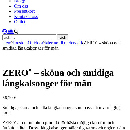
Blogg
Om oss
Presentkort
Kontakta oss
Outlet
Sök
efter:
Hem
Preston Outdoor
Merinoull underställ
ZERO˚ – sköna och
smidiga långkalsonger för män
ZERO˚ – sköna och smidiga
långkalsonger för män
56,70
€
Smidiga, sköna och lätta långkalsonger som passar för vardagligt
bruk
ZERO˚ är en premium produkt för bästa möjliga komfort och
funktionalitet. Dessa långkalsonger håller dig varm och reglerar din