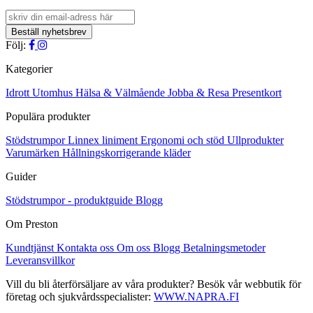
produkten
har
flera
varianter.
Följ:
De
olika
Kategorier
alternativen
kan
Idrott
Utomhus
Hälsa & Välmående
Jobba & Resa
Presentkort
väljas
Populära produkter
på
produktsidan
Stödstrumpor
Linnex liniment
Ergonomi och stöd
Ullprodukter
Varumärken
Hållningskorrigerande kläder
Guider
Stödstrumpor - produktguide
Blogg
Om Preston
Kundtjänst
Kontakta oss
Om oss
Blogg
Betalningsmetoder
Leveransvillkor
Vill du bli återförsäljare av våra produkter? Besök vår webbutik för
företag och sjukvårdsspecialister:
WWW.NAPRA.FI