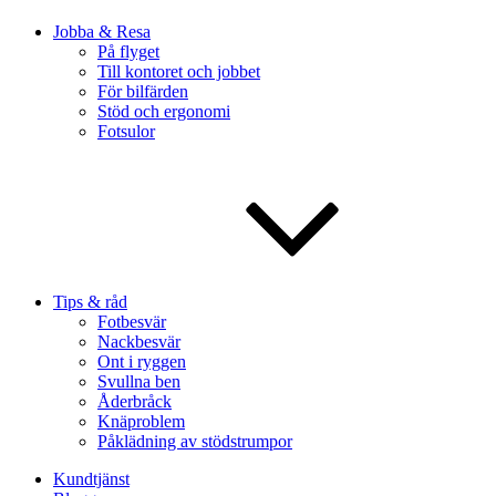
Jobba & Resa
På flyget
Till kontoret och jobbet
För bilfärden
Stöd och ergonomi
Fotsulor
Tips & råd
Fotbesvär
Nackbesvär
Ont i ryggen
Svullna ben
Åderbråck
Knäproblem
Påklädning av stödstrumpor
Kundtjänst