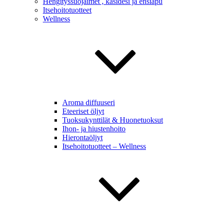
Hengityssuojaimet , käsidesi ja ensiapu
Itsehoitotuotteet
Wellness
Aroma diffuuseri
Eteeriset öljyt
Tuoksukynttilät & Huonetuoksut
Ihon- ja hiustenhoito
Hierontaöljyt
Itsehoitotuotteet – Wellness