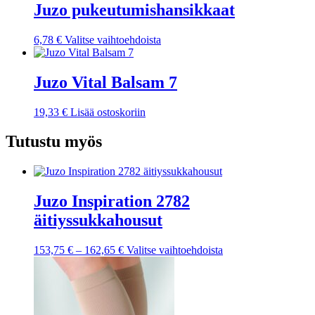
useampi
Juzo pukeutumishansikkaat
muunnelma.
Voit
Tällä
6,78
€
Valitse vaihtoehdoista
tehdä
tuotteella
valinnat
on
tuotteen
useampi
Juzo Vital Balsam 7
sivulla.
muunnelma.
Voit
19,33
€
Lisää ostoskoriin
tehdä
valinnat
Tutustu myös
tuotteen
sivulla.
Juzo Inspiration 2782
äitiyssukkahousut
Hintaluokka:
Tällä
153,75
€
–
162,65
€
Valitse vaihtoehdoista
153,75 €
tuotteella
-
on
162,65 €
useampi
muunnelma.
Voit