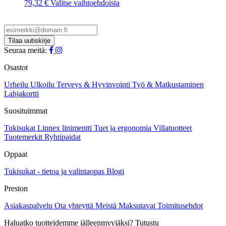
valinnat
Tällä
79,32
€
Valitse vaihtoehdoista
tuotteen
tuotteella
sivulla.
on
useampi
muunnelma.
Voit
Seuraa meitä:
tehdä
valinnat
Osastot
tuotteen
sivulla.
Urheilu
Ulkoilu
Terveys & Hyvinvointi
Työ & Matkustaminen
Lahjakortti
Suosituimmat
Tukisukat
Linnex linimentti
Tuet ja ergonomia
Villatuotteet
Tuotemerkit
Ryhtipaidat
Oppaat
Tukisukat - tietoa ja valintaopas
Blogi
Preston
Asiakaspalvelu
Ota yhteyttä
Meistä
Maksutavat
Toimitusehdot
Haluatko tuotteidemme jälleenmyyjäksi? Tutustu