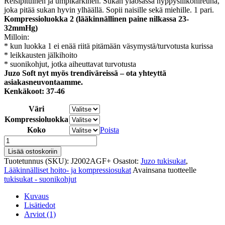
Reisipituinen ja umpikärkinen. Sukan yläosassa nyppysilikonireuna,
joka pitää sukan hyvin ylhäällä. Sopii naisille sekä miehille. 1 pari.
Kompressioluokka 2 (lääkinnällinen paine nilkassa 23-
32mmHg)
Milloin:
* kun luokka 1 ei enää riitä pitämään väsymystä/turvotusta kurissa
* leikkausten jälkihoito
* suonikohjut, jotka aiheuttavat turvotusta
Juzo Soft nyt myös trendiväreissä – ota yhteyttä
asiakasneuvontaamme.
Kenkäkoot: 37-46
Väri
Kompressioluokka
Koko
Poista
Juzo
Soft
Lisää ostoskoriin
2002
Tuotetunnus (SKU):
J2002AGF+
Osastot:
Juzo tukisukat
,
reisipituinen
Lääkinnälliset hoito- ja kompressiosukat
Avainsana tuotteelle
umpikärkinen
tukisukat - suonikohjut
kompressio-/hoitosukka
määrä
Kuvaus
Lisätiedot
Arviot (1)