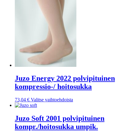
tehdä
valinnat
tuotteen
sivulla.
Juzo Energy 2022 polvipituinen
kompressio-/ hoitosukka
Tällä
73,04
€
Valitse vaihtoehdoista
tuotteella
on
useampi
Juzo Soft 2001 polvipituinen
muunnelma.
kompr./hoitosukka umpik.
Voit
tehdä