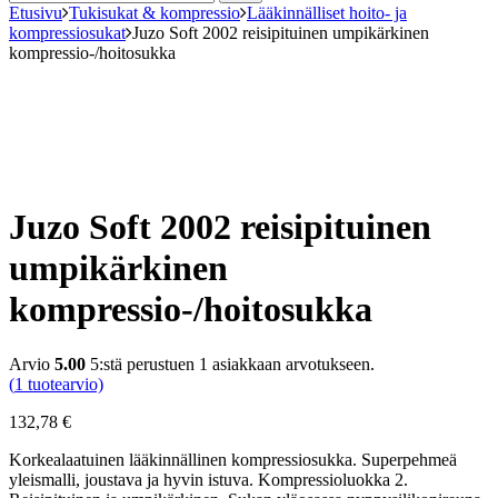
Etusivu
Tukisukat & kompressio
Lääkinnälliset hoito- ja
kompressiosukat
Juzo Soft 2002 reisipituinen umpikärkinen
kompressio-/hoitosukka
Juzo Soft 2002 reisipituinen
umpikärkinen
kompressio-/hoitosukka
Arvio
5.00
5:stä perustuen
1
asiakkaan arvotukseen.
(
1
tuotearvio)
132,78
€
Korkealaatuinen lääkinnällinen kompressiosukka. Superpehmeä
yleismalli, joustava ja hyvin istuva. Kompressioluokka 2.