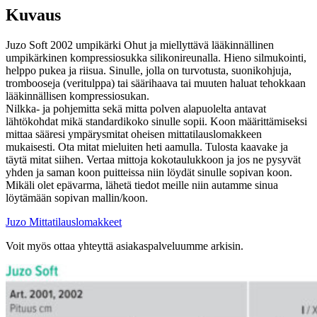
Kuvaus
Juzo Soft 2002 umpikärki Ohut ja miellyttävä lääkinnällinen
umpikärkinen kompressiosukka silikonireunalla. Hieno silmukointi,
helppo pukea ja riisua. Sinulle, jolla on turvotusta, suonikohjuja,
trombooseja (veritulppa) tai säärihaava tai muuten haluat tehokkaan
lääkinnällisen kompressiosukan.
Nilkka- ja pohjemitta sekä mitta polven alapuolelta antavat
lähtökohdat mikä standardikoko sinulle sopii. Koon määrittämiseksi
mittaa sääresi ympärysmitat oheisen mittatilauslomakkeen
mukaisesti. Ota mitat mieluiten heti aamulla. Tulosta kaavake ja
täytä mitat siihen. Vertaa mittoja kokotaulukkoon ja jos ne pysyvät
yhden ja saman koon puitteissa niin löydät sinulle sopivan koon.
Mikäli olet epävarma, lähetä tiedot meille niin autamme sinua
löytämään sopivan mallin/koon.
Juzo Mittatilauslomakkeet
Voit myös ottaa yhteyttä asiakaspalveluumme arkisin.