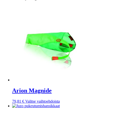
Arion Magnide
Tällä
79,81
€
Valitse vaihtoehdoista
tuotteella
on