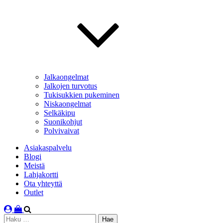
Jalkaongelmat
Jalkojen turvotus
Tukisukkien pukeminen
Niskaongelmat
Selkäkipu
Suonikohjut
Polvivaivat
Asiakaspalvelu
Blogi
Meistä
Lahjakortti
Ota yhteyttä
Outlet
Haku: