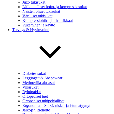
Juzo tukisukat
Lääkinnälliset hoito- ja kompressiosukat
Naisten ohuet tukisukat
Värilliset tukisukat
Kompressiohihat ja -hansikkaat
Pukeminen ja käyttö
Terveys & Hyvinvointi
Diabetes sukat
Leggingsit & Shapewear
Merinovilla alusasut
Villasukat
Ryhtipaidat
Ortopediset tuet
Ortopediset tukipohjalliset
Ergonomia – Selkä, niska- ja istumatyynyt
Jalkojen itsehoito