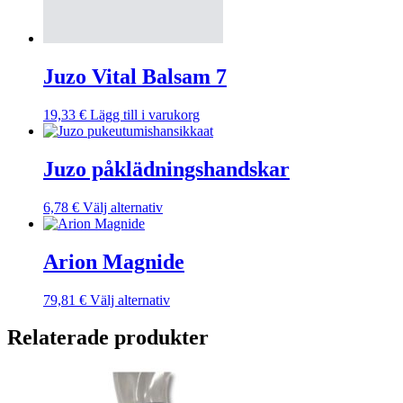
Juzo Vital Balsam 7
19,33
€
Lägg till i varukorg
Juzo påklädningshandskar
Den
6,78
€
Välj alternativ
här
produkten
har
Arion Magnide
flera
varianter.
Den
79,81
€
Välj alternativ
De
här
olika
produkten
Relaterade produkter
alternativen
har
kan
flera
väljas
varianter.
på
De
produktsidan