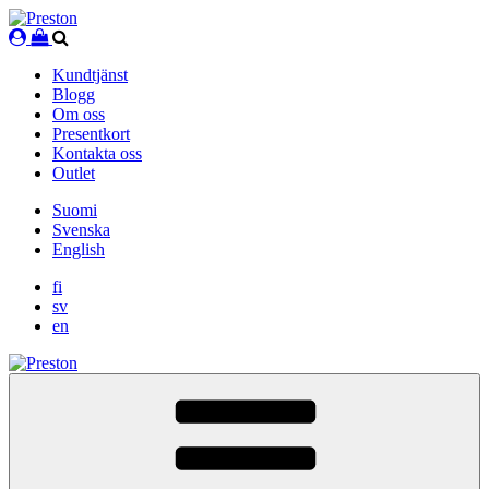
Skip
to
content
Kundtjänst
Blogg
Om oss
Presentkort
Kontakta oss
Outlet
Suomi
Svenska
English
fi
sv
en