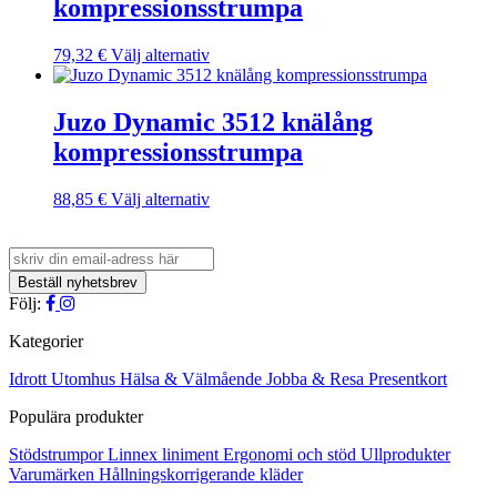
kompressionsstrumpa
varianter.
De
olika
Den
79,32
€
Välj alternativ
alternativen
här
kan
produkten
väljas
har
Juzo Dynamic 3512 knälång
på
flera
kompressionsstrumpa
produktsidan
varianter.
De
olika
Den
88,85
€
Välj alternativ
alternativen
här
kan
produkten
väljas
har
på
flera
produktsidan
varianter.
Följ:
De
olika
Kategorier
alternativen
kan
Idrott
Utomhus
Hälsa & Välmående
Jobba & Resa
Presentkort
väljas
Populära produkter
på
produktsidan
Stödstrumpor
Linnex liniment
Ergonomi och stöd
Ullprodukter
Varumärken
Hållningskorrigerande kläder