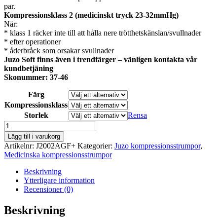
par.
Kompressionsklass 2 (medicinskt tryck 23-32mmHg)
När:
* klass 1 räcker inte till att hålla nere trötthetskänslan/svullnader
* efter operationer
* åderbråck som orsakar svullnader
Juzo Soft finns även i trendfärger – vänligen kontakta vår
kundbetjäning
Skonummer: 37-46
Färg
Kompressionsklass
Storlek
Rensa
Juzo
Soft
Lägg till i varukorg
2002
Artikelnr:
J2002AGF+
Kategorier:
Juzo kompressionsstrumpor
,
hellår
Medicinska kompressionsstrumpor
kompressionsstrumpa
med
Beskrivning
tå
Ytterligare information
mängd
Recensioner (0)
Beskrivning