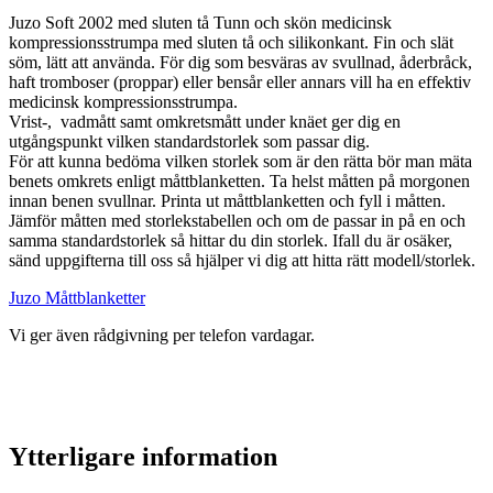
Juzo Soft 2002 med sluten tå Tunn och skön medicinsk
kompressionsstrumpa med sluten tå och silikonkant. Fin och slät
söm, lätt att använda. För dig som besväras av svullnad, åderbråck,
haft tromboser (proppar) eller bensår eller annars vill ha en effektiv
medicinsk kompressionsstrumpa.
Vrist-, vadmått samt omkretsmått under knäet ger dig en
utgångspunkt vilken standardstorlek som passar dig.
För att kunna bedöma vilken storlek som är den rätta bör man mäta
benets omkrets enligt måttblanketten. Ta helst måtten på morgonen
innan benen svullnar. Printa ut måttblanketten och fyll i måtten.
Jämför måtten med storlekstabellen och om de passar in på en och
samma standardstorlek så hittar du din storlek. Ifall du är osäker,
sänd uppgifterna till oss så hjälper vi dig att hitta rätt modell/storlek.
Juzo Måttblanketter
Vi ger även rådgivning per telefon vardagar.
Ytterligare information