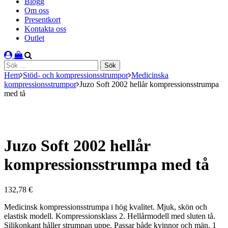
Blogg
Om oss
Presentkort
Kontakta oss
Outlet
Sök
efter:
Hem
Stöd- och kompressionsstrumpor
Medicinska
kompressionsstrumpor
Juzo Soft 2002 hellår kompressionsstrumpa
med tå
Juzo Soft 2002 hellår
kompressionsstrumpa med tå
132,78
€
Medicinsk kompressionsstrumpa i hög kvalitet. Mjuk, skön och
elastisk modell. Kompressionsklass 2. Hellårmodell med sluten tå.
Silikonkant håller strumpan uppe. Passar både kvinnor och män. 1