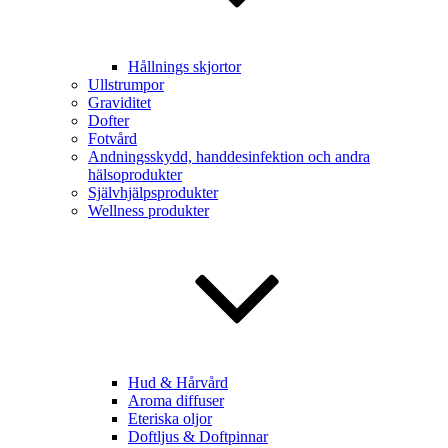
Hållnings skjortor
Ullstrumpor
Graviditet
Dofter
Fotvård
Andningsskydd, handdesinfektion och andra
hälsoprodukter
Självhjälpsprodukter
Wellness produkter
Hud & Hårvård
Aroma diffuser
Eteriska oljor
Doftljus & Doftpinnar