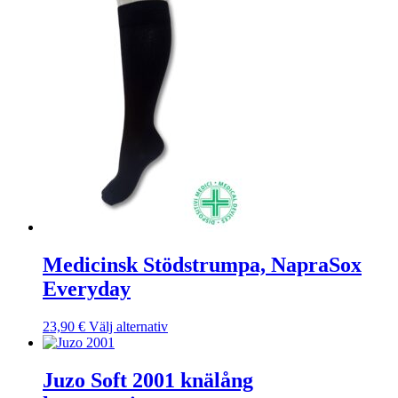
olika
alternativen
kan
väljas
på
produktsidan
Medicinsk Stödstrumpa, NapraSox
Everyday
Den
23,90
€
Välj alternativ
här
produkten
har
Juzo Soft 2001 knälång
flera