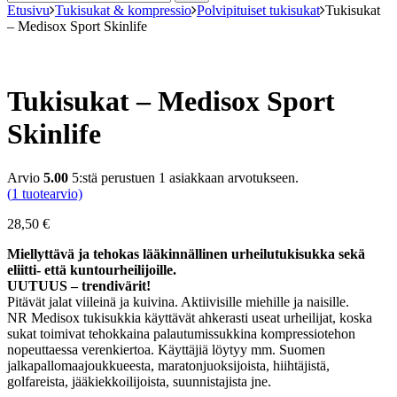
Etusivu
Tukisukat & kompressio
Polvipituiset tukisukat
Tukisukat
– Medisox Sport Skinlife
Tukisukat – Medisox Sport
Skinlife
Arvio
5.00
5:stä perustuen
1
asiakkaan arvotukseen.
(
1
tuotearvio)
28,50
€
Miellyttävä ja tehokas lääkinnällinen urheilutukisukka sekä
eliitti- että kuntourheilijoille.
UUTUUS – trendivärit!
Pitävät jalat viileinä ja kuivina. Aktiivisille miehille ja naisille.
NR Medisox tukisukkia käyttävät ahkerasti useat urheilijat, koska
sukat toimivat tehokkaina palautumissukkina kompressiotehon
nopeuttaessa verenkiertoa. Käyttäjiä löytyy mm. Suomen
jalkapallomaajoukkueesta, maratonjuoksijoista, hiihtäjistä,
golfareista, jääkiekkoilijoista, suunnistajista jne.