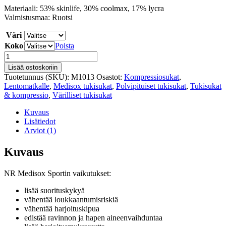
Materiaali: 53% skinlife, 30% coolmax, 17% lycra
Valmistusmaa: Ruotsi
Väri
Koko
Poista
Tukisukat
-
Lisää ostoskoriin
Medisox
Tuotetunnus (SKU):
M1013
Osastot:
Kompressiosukat
,
Sport
Lentomatkalle
,
Medisox tukisukat
,
Polvipituiset tukisukat
,
Tukisukat
Skinlife
& kompressio
,
Värilliset tukisukat
määrä
Kuvaus
Lisätiedot
Arviot (1)
Kuvaus
NR Medisox Sportin vaikutukset:
lisää suorituskykyä
vähentää loukkaantumisriskiä
vähentää harjoituskipua
edistää ravinnon ja hapen aineenvaihduntaa