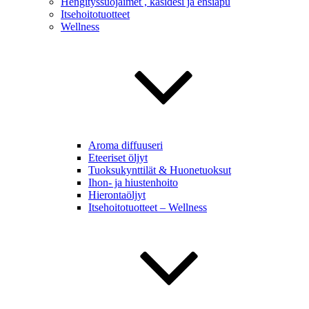
Hengityssuojaimet , käsidesi ja ensiapu
Itsehoitotuotteet
Wellness
Aroma diffuuseri
Eteeriset öljyt
Tuoksukynttilät & Huonetuoksut
Ihon- ja hiustenhoito
Hierontaöljyt
Itsehoitotuotteet – Wellness