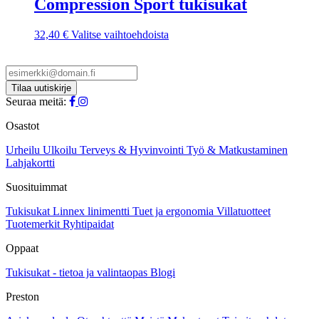
Compression Sport tukisukat
muunnelma.
Voit
Tällä
32,40
€
Valitse vaihtoehdoista
tehdä
tuotteella
valinnat
on
tuotteen
useampi
sivulla.
muunnelma.
Voit
Seuraa meitä:
tehdä
valinnat
Osastot
tuotteen
sivulla.
Urheilu
Ulkoilu
Terveys & Hyvinvointi
Työ & Matkustaminen
Lahjakortti
Suosituimmat
Tukisukat
Linnex linimentti
Tuet ja ergonomia
Villatuotteet
Tuotemerkit
Ryhtipaidat
Oppaat
Tukisukat - tietoa ja valintaopas
Blogi
Preston