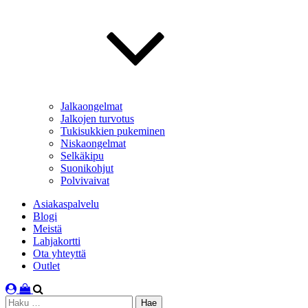
Jalkaongelmat
Jalkojen turvotus
Tukisukkien pukeminen
Niskaongelmat
Selkäkipu
Suonikohjut
Polvivaivat
Asiakaspalvelu
Blogi
Meistä
Lahjakortti
Ota yhteyttä
Outlet
Haku: