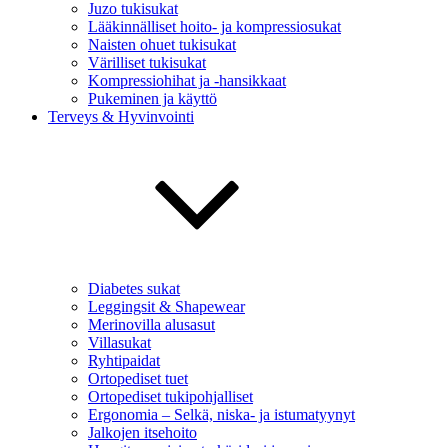
Juzo tukisukat
Lääkinnälliset hoito- ja kompressiosukat
Naisten ohuet tukisukat
Värilliset tukisukat
Kompressiohihat ja -hansikkaat
Pukeminen ja käyttö
Terveys & Hyvinvointi
Diabetes sukat
Leggingsit & Shapewear
Merinovilla alusasut
Villasukat
Ryhtipaidat
Ortopediset tuet
Ortopediset tukipohjalliset
Ergonomia – Selkä, niska- ja istumatyynyt
Jalkojen itsehoito