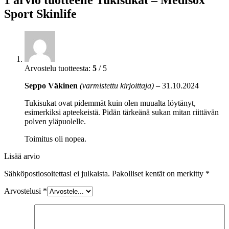
1 arvio tuotteelle
Tukisukat – Medisox
Sport Skinlife
Arvostelu tuotteesta:
5
/ 5
Seppo Väkinen
(varmistettu kirjoittaja)
–
31.10.2024
Tukisukat ovat pidemmät kuin olen muualta löytänyt,
esimerkiksi apteekeistä. Pidän tärkeänä sukan mitan riittävän
polven yläpuolelle.
Toimitus oli nopea.
Lisää arvio
Sähköpostiosoitettasi ei julkaista.
Pakolliset kentät on merkitty
*
Arvostelusi
*