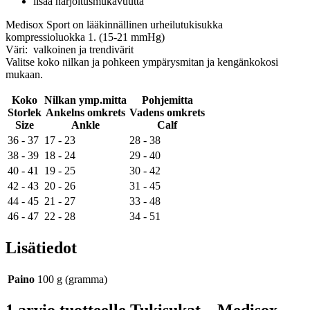
lisää harjoitusmukavuutta
Medisox Sport on lääkinnällinen urheilutukisukka
kompressioluokka 1. (15-21 mmHg)
Väri: valkoinen ja trendivärit
Valitse koko nilkan ja pohkeen ympärysmitan ja kengänkokosi
mukaan.
Koko
Nilkan ymp.mitta
Pohjemitta
Storlek
Ankelns omkrets
Vadens omkrets
Size
Ankle
Calf
36 - 37
17 - 23
28 - 38
38 - 39
18 - 24
29 - 40
40 - 41
19 - 25
30 - 42
42 - 43
20 - 26
31 - 45
44 - 45
21 - 27
33 - 48
46 - 47
22 - 28
34 - 51
Lisätiedot
Paino
100 g (gramma)