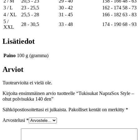
2 / M
20,5 - 23
29 - 40
158 - 166
48 - 63
3 / L
23 - 25,5
30 - 42
162 - 174
58 - 73
4 / XL
25,5 - 28
31 - 45
166 - 182
63 - 83
5 /
28 - 30,5
33 - 48
174 - 190
68 - 93
XXL
Lisätiedot
Paino
100 g (gramma)
Arviot
Tuotearvioita ei vielä ole.
Kirjoita ensimmäinen arvio tuotteelle “Tukisukat NapraSox Style –
ohut polvisukka 140 den”
Sähköpostiosoitettasi ei julkaista.
Pakolliset kentät on merkitty
*
Arvostelusi
*