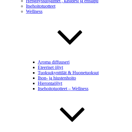
Hengityssuojaimet , käsidesi ja ensiapu
Itsehoitotuotteet
Wellness
Aroma diffuuseri
Eteeriset öljyt
Tuoksukynttilät & Huonetuoksut
Ihon- ja hiustenhoito
Hierontaöljyt
Itsehoitotuotteet – Wellness