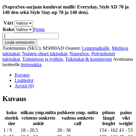
(NapraSox-sarjaan kuuluvat mallit: Everyday, Style AD 70 ja
140 den sekä Style Stay-up 70 ja 140 den).
Väri
Koko
Poista
Tukisukat
NapraSox
Lisää ostoskoriin
Style
Tuotetunnus (SKU):
M5000AD
Osastot:
Lentomatkalle
,
Medisox
–
tukisukat
,
Naisten ohuet tukisukat
,
NapraSox
,
Polvipituiset
ohut
tukisukat
,
Toimistoon ja työhön
,
Tukisukat & kompressio
Avainsana
polvisukka
tuotteelle
lentosukka
140
den
Kuvaus
määrä
Lisätiedot
Arviot (0)
Kuvaus
koko
nilkan ymp.mitta
pohkeen ymp. mitta
pituus
paino
storlek
vristens omkrets
vadens omkrets
längd
vikt
size
ankle
calf
lenght
weight
1 / S
18 - 20,5
28 - 38
154 - 162
43 - 53