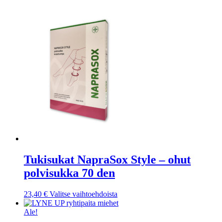
tehdä
valinnat
tuotteen
sivulla.
Tukisukat NapraSox Style – ohut
polvisukka 70 den
Tällä
23,40
€
Valitse vaihtoehdoista
tuotteella
on
Ale!
useampi