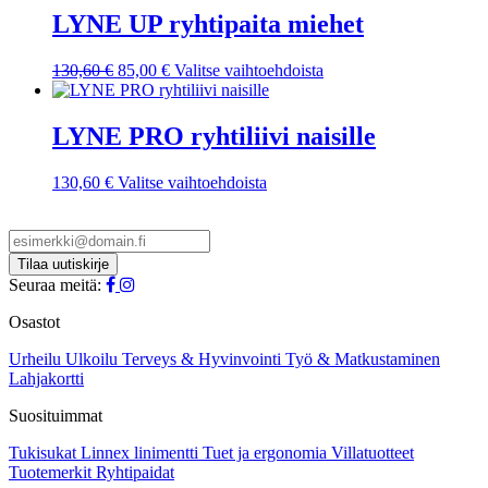
muunnelma.
LYNE UP ryhtipaita miehet
Voit
tehdä
Alkuperäinen
Nykyinen
Tällä
130,60
€
85,00
€
Valitse vaihtoehdoista
valinnat
hinta
hinta
tuotteella
tuotteen
oli:
on:
on
sivulla.
130,60 €.
85,00 €.
useampi
LYNE PRO ryhtiliivi naisille
muunnelma.
Voit
Tällä
130,60
€
Valitse vaihtoehdoista
tehdä
tuotteella
valinnat
on
tuotteen
useampi
sivulla.
muunnelma.
Voit
Seuraa meitä:
tehdä
valinnat
Osastot
tuotteen
sivulla.
Urheilu
Ulkoilu
Terveys & Hyvinvointi
Työ & Matkustaminen
Lahjakortti
Suosituimmat
Tukisukat
Linnex linimentti
Tuet ja ergonomia
Villatuotteet
Tuotemerkit
Ryhtipaidat