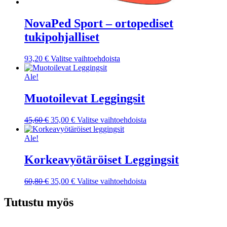
NovaPed Sport – ortopediset
tukipohjalliset
Tällä
93,20
€
Valitse vaihtoehdoista
tuotteella
on
Ale!
useampi
muunnelma.
Muotoilevat Leggingsit
Voit
tehdä
Alkuperäinen
Nykyinen
Tällä
45,60
€
35,00
€
Valitse vaihtoehdoista
valinnat
hinta
hinta
tuotteella
tuotteen
oli:
on:
on
Ale!
sivulla.
45,60 €.
35,00 €.
useampi
muunnelma.
Korkeavyötäröiset Leggingsit
Voit
tehdä
Alkuperäinen
Nykyinen
Tällä
60,80
€
35,00
€
Valitse vaihtoehdoista
valinnat
hinta
hinta
tuotteella
tuotteen
oli:
on:
on
Tutustu myös
sivulla.
60,80 €.
35,00 €.
useampi
muunnelma.
Voit