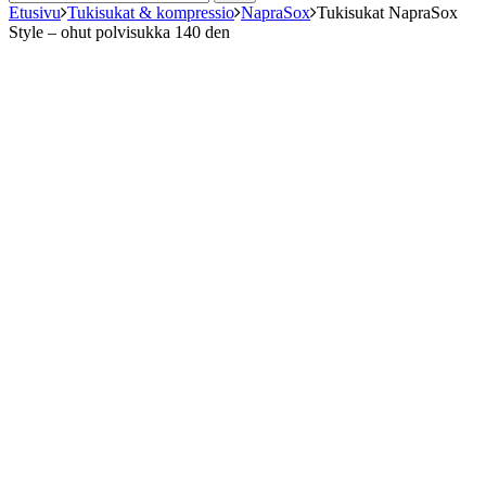
Etusivu
Tukisukat & kompressio
NapraSox
Tukisukat NapraSox
Style – ohut polvisukka 140 den