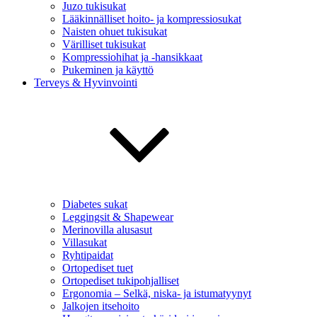
Juzo tukisukat
Lääkinnälliset hoito- ja kompressiosukat
Naisten ohuet tukisukat
Värilliset tukisukat
Kompressiohihat ja -hansikkaat
Pukeminen ja käyttö
Terveys & Hyvinvointi
Diabetes sukat
Leggingsit & Shapewear
Merinovilla alusasut
Villasukat
Ryhtipaidat
Ortopediset tuet
Ortopediset tukipohjalliset
Ergonomia – Selkä, niska- ja istumatyynyt
Jalkojen itsehoito