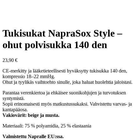
Tukisukat NapraSox Style –
ohut polvisukka 140 den
23,90
€
CE-merkitty ja lääketieteellisesti hyväksytty tukisukka 140 den,
kompressio 18–22 mmHg.
Ohut ja tyylikäs vaihtoehto sinulle, joka haluat huolehtia jaloistasi.
Parantaa verenkiertoa ja ehkäisee suonikohjujen ja turvotuksen
syntymistä.
Sopii erinomaisesti myös matkustussukaksi. Vahvistettu varvas- ja
kantapääosa.
Vakiovärit: beige ja musta.
Materiaali: 75 % polyamidia, 25 % elastaania
Valmistettu Napralle EU:ssa.