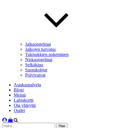
Jalkaongelmat
Jalkojen turvotus
Tukisukkien pukeminen
Niskaongelmat
Selkäkipu
Suonikohjut
Polvivaivat
Asiakaspalvelu
Blogi
Meistä
Lahjakortti
Ota yhteyttä
Outlet
Haku: