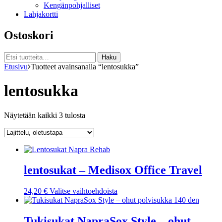
Kengänpohjalliset
Lahjakortti
Ostoskori
Etsi:
Haku
Etusivu
Tuotteet avainsanalla “lentosukka”
lentosukka
Näytetään kaikki 3 tulosta
lentosukat – Medisox Office Travel
Tällä
24,20
€
Valitse vaihtoehdoista
tuotteella
on
useampi
Tukisukat NapraSox Style – ohut