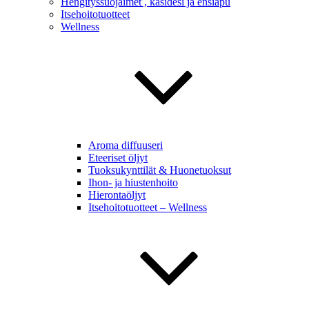
Hengityssuojaimet , käsidesi ja ensiapu
Itsehoitotuotteet
Wellness
Aroma diffuuseri
Eteeriset öljyt
Tuoksukynttilät & Huonetuoksut
Ihon- ja hiustenhoito
Hierontaöljyt
Itsehoitotuotteet – Wellness