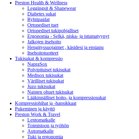
Preston Health & Wellness
Leggingsit & Shapewear
Diabetes sukat
Ryhtipaidat
Ortopediset tuet
Ortopediset tukipohjalliset
Ergonomia - Selkä, niska- ja istumatyynyt
Jalkojen itsehoito
Hengityssuojaimet , käsidesi ja ensiapu
Itsehoitotuotteet
Tukisukat & kompressio
NapraSox
Polvipituiset tukisukat
Medisox tukisukat
Värilliset tukisukat
Juzo tukisukat
Naisten ohuet tukisukat
Lääkinnälliset hoito- ja kompressiosukat
Kompressiohihat ja -hansikkaat
Pukeminen ja käyttö
Preston Work & Travel
Lentomatkalle
Toimistoon ja työhön
Automatkalle
Tuki ja ergonomia