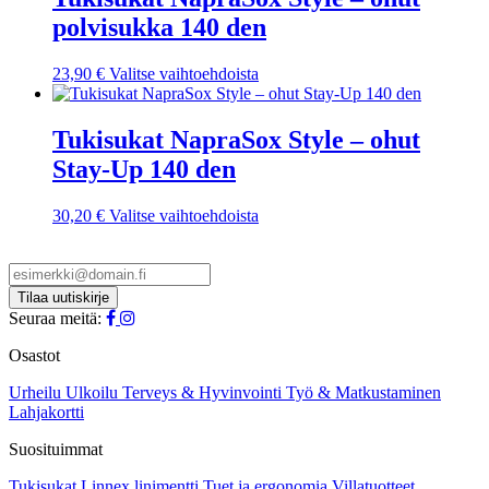
muunnelma.
polvisukka 140 den
Voit
tehdä
valinnat
Tällä
23,90
€
Valitse vaihtoehdoista
tuotteen
tuotteella
sivulla.
on
useampi
Tukisukat NapraSox Style – ohut
muunnelma.
Stay-Up 140 den
Voit
tehdä
valinnat
Tällä
30,20
€
Valitse vaihtoehdoista
tuotteen
tuotteella
sivulla.
on
useampi
muunnelma.
Voit
Seuraa meitä:
tehdä
valinnat
Osastot
tuotteen
sivulla.
Urheilu
Ulkoilu
Terveys & Hyvinvointi
Työ & Matkustaminen
Lahjakortti
Suosituimmat
Tukisukat
Linnex linimentti
Tuet ja ergonomia
Villatuotteet