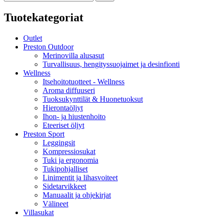
Tuotekategoriat
Outlet
Preston Outdoor
Merinovilla alusasut
Turvallisuus, hengityssuojaimet ja desinfionti
Wellness
Itsehoitotuotteet - Wellness
Aroma diffuuseri
Tuoksukynttilät & Huonetuoksut
Hierontaöljyt
Ihon- ja hiustenhoito
Eteeriset öljyt
Preston Sport
Leggingsit
Kompressiosukat
Tuki ja ergonomia
Tukipohjalliset
Linimentit ja lihasvoiteet
Sidetarvikkeet
Manuaalit ja ohjekirjat
Välineet
Villasukat