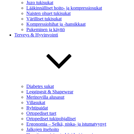
Juzo tukisukat
Lääkinnälliset hoito- ja kompressiosukat
Naisten ohuet tukisukat
Värilliset tukisukat
Kompressiohihat ja -hansikkaat
Pukeminen ja käyttö
Terveys & Hyvinvointi
Diabetes sukat
Leggingsit & Shapewear
Merinovilla alusasut
Villasukat
Ryhtipaidat
Ortopediset tuet
Ortopediset tukipohjalliset
Ergonomia – Selkä, niska- ja istumatyynyt
Jalkojen itsehoito