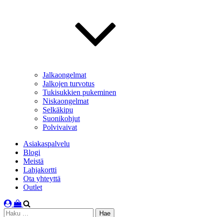
Jalkaongelmat
Jalkojen turvotus
Tukisukkien pukeminen
Niskaongelmat
Selkäkipu
Suonikohjut
Polvivaivat
Asiakaspalvelu
Blogi
Meistä
Lahjakortti
Ota yhteyttä
Outlet
Haku: