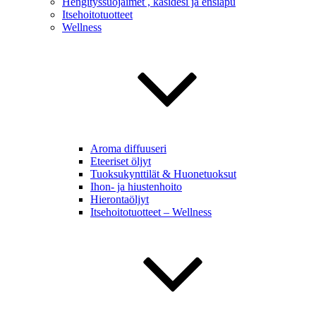
Hengityssuojaimet , käsidesi ja ensiapu
Itsehoitotuotteet
Wellness
Aroma diffuuseri
Eteeriset öljyt
Tuoksukynttilät & Huonetuoksut
Ihon- ja hiustenhoito
Hierontaöljyt
Itsehoitotuotteet – Wellness