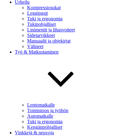
Urheilu
Kompressiosukat
Leggingsit
Tuki ja ergonomia
Tukipohjalliset
Linimentit ja lihasvoiteet
Sidetarvikkeet
Manuaalit ja ohjekirjat
Välineet
Työ & Matkustaminen
Lentomatkalle
Toimistoon ja työhön
Automatkalle
Tuki ja ergonomia
Kengänpohjalliset
Vinkkejä & neuvoja