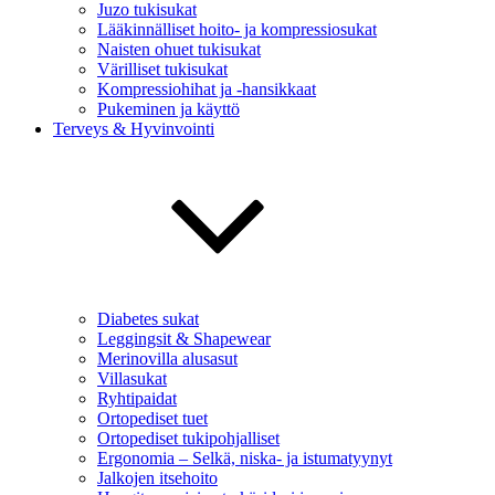
Juzo tukisukat
Lääkinnälliset hoito- ja kompressiosukat
Naisten ohuet tukisukat
Värilliset tukisukat
Kompressiohihat ja -hansikkaat
Pukeminen ja käyttö
Terveys & Hyvinvointi
Diabetes sukat
Leggingsit & Shapewear
Merinovilla alusasut
Villasukat
Ryhtipaidat
Ortopediset tuet
Ortopediset tukipohjalliset
Ergonomia – Selkä, niska- ja istumatyynyt
Jalkojen itsehoito