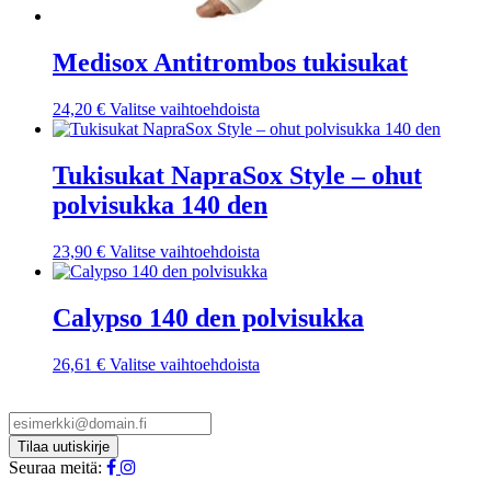
Medisox Antitrombos tukisukat
Tällä
24,20
€
Valitse vaihtoehdoista
tuotteella
on
useampi
Tukisukat NapraSox Style – ohut
muunnelma.
polvisukka 140 den
Voit
tehdä
valinnat
Tällä
23,90
€
Valitse vaihtoehdoista
tuotteen
tuotteella
sivulla.
on
useampi
Calypso 140 den polvisukka
muunnelma.
Voit
Tällä
26,61
€
Valitse vaihtoehdoista
tehdä
tuotteella
valinnat
on
tuotteen
useampi
sivulla.
muunnelma.
Voit
Seuraa meitä:
tehdä