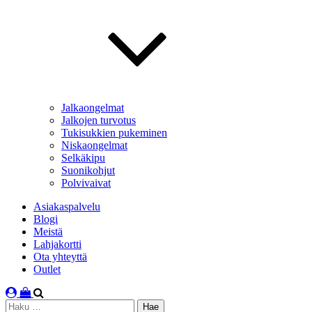
Jalkaongelmat
Jalkojen turvotus
Tukisukkien pukeminen
Niskaongelmat
Selkäkipu
Suonikohjut
Polvivaivat
Asiakaspalvelu
Blogi
Meistä
Lahjakortti
Ota yhteyttä
Outlet
Haku: