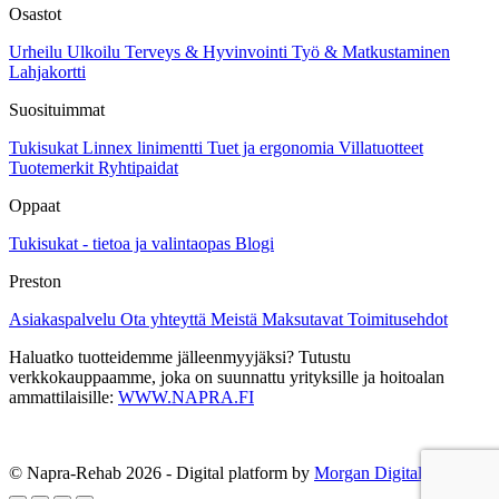
valinnat
Osastot
tuotteen
sivulla.
Urheilu
Ulkoilu
Terveys & Hyvinvointi
Työ & Matkustaminen
Lahjakortti
Suosituimmat
Tukisukat
Linnex linimentti
Tuet ja ergonomia
Villatuotteet
Tuotemerkit
Ryhtipaidat
Oppaat
Tukisukat - tietoa ja valintaopas
Blogi
Preston
Asiakaspalvelu
Ota yhteyttä
Meistä
Maksutavat
Toimitusehdot
Haluatko tuotteidemme jälleenmyyjäksi? Tutustu
verkkokauppaamme, joka on suunnattu yrityksille ja hoitoalan
ammattilaisille:
WWW.NAPRA.FI
© Napra-Rehab 2026 - Digital platform by
Morgan Digital Oy