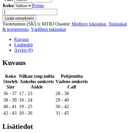
Koko
Poista
Tukisukat
-
Lisää ostoskoriin
Medisox
Tuotetunnus (SKU):
MTRJ
Osastot:
Medisox tukisukat
,
Tukisukat
Trend
& kompressio
,
Värilliset tukisukat
Jeans
määrä
Kuvaus
Lisätiedot
Arviot (0)
Kuvaus
Koko
Nilkan ymp.mitta
Pohjemitta
Storlek
Ankelns omkrets
Vadens omkrets
Size
Ankle
Calf
36 - 37
17 - 23
28 - 38
38 - 39
18 - 24
29 - 40
40 - 41
19 - 25
30 - 42
42 - 43
20 - 26
31 - 45
Lisätiedot