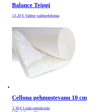
Balance Teippi
Tällä
13,20
€
Valitse vaihtoehdoista
tuotteella
on
useampi
muunnelma.
Voit
tehdä
valinnat
tuotteen
sivulla.
Cellona pehmustevanu 10 cm
3,30
€
Lisää ostoskoriin