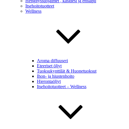
Hengityssuojaimet , käsidesi ja ensiapu
Itsehoitotuotteet
Wellness
Aroma diffuuseri
Eteeriset öljyt
Tuoksukynttilät & Huonetuoksut
Ihon- ja hiustenhoito
Hierontaöljyt
Itsehoitotuotteet – Wellness