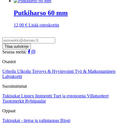
Putkiharso 60 mm
12,00
€
Lisää ostoskoriin
Seuraa meitä:
Osastot
Urheilu
Ulkoilu
Terveys & Hyvinvointi
Työ & Matkustaminen
Lahjakortti
Suosituimmat
Tukisukat
Linnex linimentti
Tuet ja ergonomia
Villatuotteet
Tuotemerkit
Ryhtipaidat
Oppaat
Tukisukat - tietoa ja valintaopas
Blogi