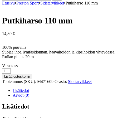
Etusivu
Preston Sport
Sidetarvikkeet
Putkiharso 110 mm
Putkiharso 110 mm
14,80
€
100% puuvilla
Suojaa ihoa lymfasidonnan, haavahoidon ja kipsihoidon yhteydessä.
Rullan pituus 20 m.
Varastosaldo
Varastossa
Putkiharso
110
Lisää ostoskoriin
mm
Tuotetunnus (SKU):
M471609
Osasto:
Sidetarvikkeet
määrä
Lisätiedot
Arviot (0)
Lisätiedot