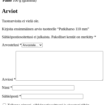
Paino
100 g (gramma)
Arviot
Tuotearvioita ei vielä ole.
Kirjoita ensimmäinen arvio tuotteelle “Putkiharso 110 mm”
Sähköpostiosoitettasi ei julkaista.
Pakolliset kentät on merkitty
*
Arvostelusi
*
Arviosi
*
Nimi
*
Sähköposti
*