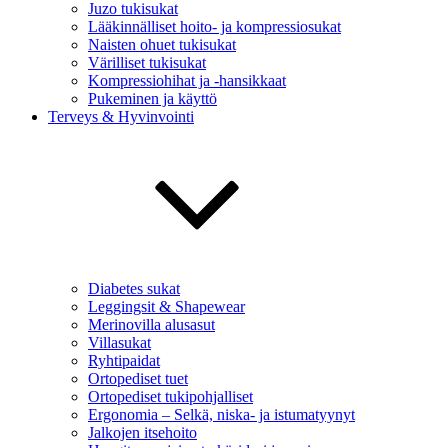
Juzo tukisukat
Lääkinnälliset hoito- ja kompressiosukat
Naisten ohuet tukisukat
Värilliset tukisukat
Kompressiohihat ja -hansikkaat
Pukeminen ja käyttö
Terveys & Hyvinvointi
Diabetes sukat
Leggingsit & Shapewear
Merinovilla alusasut
Villasukat
Ryhtipaidat
Ortopediset tuet
Ortopediset tukipohjalliset
Ergonomia – Selkä, niska- ja istumatyynyt
Jalkojen itsehoito