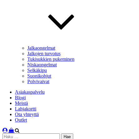
Jalkaongelmat
Jalkojen turvotus
Tukisukkien pukeminen
Niskaongelmat
Selkäkipu
Suonikohjut
Polvivaivat
Asiakaspalvelu
Blogi
Meistä
Lahjakortti
Ota yhteyttä
Outlet
Haku: