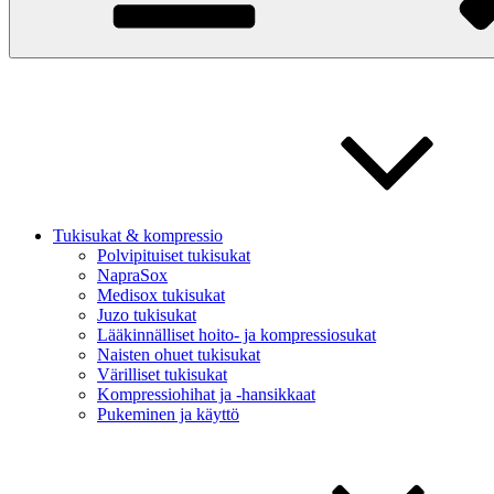
Tukisukat & kompressio
Polvipituiset tukisukat
NapraSox
Medisox tukisukat
Juzo tukisukat
Lääkinnälliset hoito- ja kompressiosukat
Naisten ohuet tukisukat
Värilliset tukisukat
Kompressiohihat ja -hansikkaat
Pukeminen ja käyttö