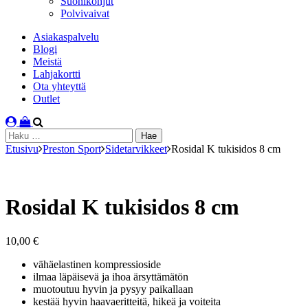
Suonikohjut
Polvivaivat
Asiakaspalvelu
Blogi
Meistä
Lahjakortti
Ota yhteyttä
Outlet
Haku:
Etusivu
Preston Sport
Sidetarvikkeet
Rosidal K tukisidos 8 cm
Rosidal K tukisidos 8 cm
10,00
€
vähäelastinen kompressioside
ilmaa läpäisevä ja ihoa ärsyttämätön
muotoutuu hyvin ja pysyy paikallaan
kestää hyvin haavaeritteitä, hikeä ja voiteita