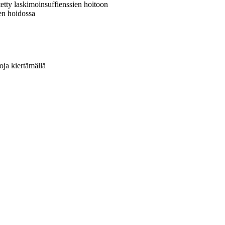
itetty laskimoinsuffienssien hoitoon
en hoidossa
oja kiertämällä