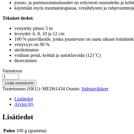
jousto- ja puristusominaisuudet on erityisesti suunniteltu ja keh
käytetään myös traumatologiassa, venähdysten ja ruhjevammoj
Tekniset tiedot:
venytetty pituus 5 m
leveydet: 6, 8, 10 ja 12 cm
100 % puuvillaside, jonka joustavuus on saatu aikaan loimilank
venyvyys on 90 %
steriloimaton
voidaan pestä, keittää ja autoklavoida (121˚C)
ihonvärinen
Varastosaldo
Varastossa
Rosidal
K
Lisää ostoskoriin
tukisidos
Tuotetunnus (SKU):
MED61434
Osasto:
Sidetarvikkeet
8
cm
Lisätiedot
määrä
Arviot (0)
Lisätiedot
Paino
100 g (gramma)