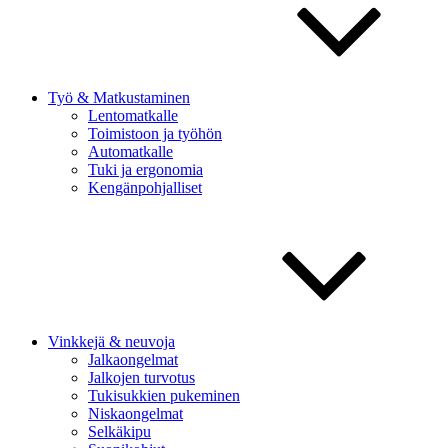
Työ & Matkustaminen
Lentomatkalle
Toimistoon ja työhön
Automatkalle
Tuki ja ergonomia
Kengänpohjalliset
Vinkkejä & neuvoja
Jalkaongelmat
Jalkojen turvotus
Tukisukkien pukeminen
Niskaongelmat
Selkäkipu