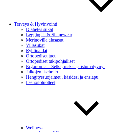
Terveys & Hyvinvointi
Diabetes sukat
Leggingsit & Shapewear
Merinovilla alusasut
Villasukat
Ryhtipaidat
Ortopediset tuet
Ortopediset tukipohjalliset
Ergonomia – Selkä, niska- ja istumatyynyt
Jalkojen itsehoito
Hengityssuojaimet , käsidesi ja ensiapu
Itsehoitotuotteet
Wellness