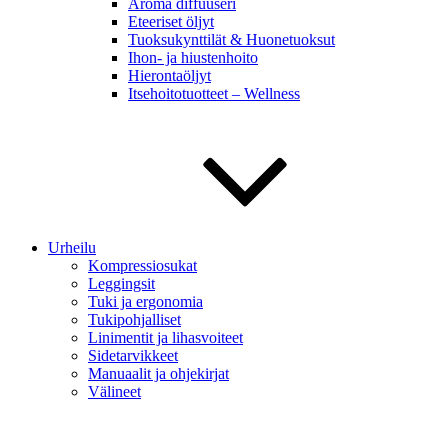
Aroma diffuuseri
Eteeriset öljyt
Tuoksukynttilät & Huonetuoksut
Ihon- ja hiustenhoito
Hierontaöljyt
Itsehoitotuotteet – Wellness
Urheilu
Kompressiosukat
Leggingsit
Tuki ja ergonomia
Tukipohjalliset
Linimentit ja lihasvoiteet
Sidetarvikkeet
Manuaalit ja ohjekirjat
Välineet