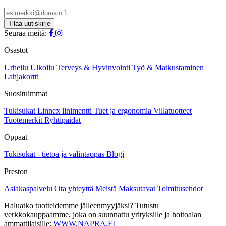
Seuraa meitä:
Osastot
Urheilu
Ulkoilu
Terveys & Hyvinvointi
Työ & Matkustaminen
Lahjakortti
Suosituimmat
Tukisukat
Linnex linimentti
Tuet ja ergonomia
Villatuotteet
Tuotemerkit
Ryhtipaidat
Oppaat
Tukisukat - tietoa ja valintaopas
Blogi
Preston
Asiakaspalvelu
Ota yhteyttä
Meistä
Maksutavat
Toimitusehdot
Haluatko tuotteidemme jälleenmyyjäksi? Tutustu
verkkokauppaamme, joka on suunnattu yrityksille ja hoitoalan
ammattilaisille:
WWW.NAPRA.FI