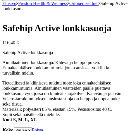
Etusivu
Preston Health & Wellness
Ortopediset tuet
Safehip Active
lonkkasuoja
Safehip Active lonkkasuoja
116,40
€
Safehip Active lonkkasuoja
Ainutlaatuinen lonkkasuoja. Kätevä ja helppo pukea.
Ennaltaehkäisee lonkkamurtumia jonka ansiosta voit liikkua
turvallisin mielin.
Tieteellisesti ja kliinisesti tutkittu tuote joka ennaltaehkäisee
lonkkamurtumia. Ainutlaatuinen vaatteiden päälle puettava
lonkkasuojavyö, jossa on kiinteät suojakilvet. Kätevän ja pitävän
Velcro-tarrakiinnityksen ansiosta suoja on helppo ja nopea pukea
sekä riisua.
Materiaali: polyesteri 85%, elastan 15%. Pesusuositus 40 C.
Sopii sekä naisille että miehille.
Koot S, M, L, XL
Koko
Poista