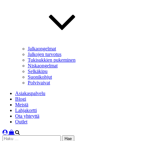
Jalkaongelmat
Jalkojen turvotus
Tukisukkien pukeminen
Niskaongelmat
Selkäkipu
Suonikohjut
Polvivaivat
Asiakaspalvelu
Blogi
Meistä
Lahjakortti
Ota yhteyttä
Outlet
Haku: