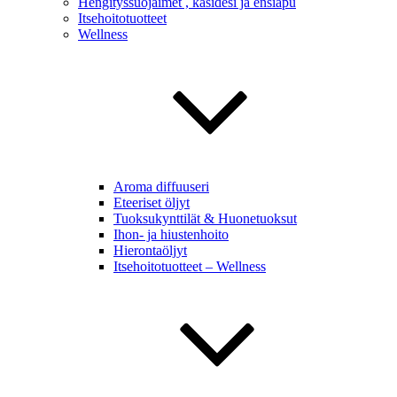
Hengityssuojaimet , käsidesi ja ensiapu
Itsehoitotuotteet
Wellness
Aroma diffuuseri
Eteeriset öljyt
Tuoksukynttilät & Huonetuoksut
Ihon- ja hiustenhoito
Hierontaöljyt
Itsehoitotuotteet – Wellness