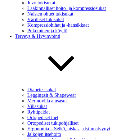
Juzo tukisukat
Lääkinnälliset hoito- ja kompressiosukat
Naisten ohuet tukisukat
Värilliset tukisukat
Kompressiohihat ja -hansikkaat
Pukeminen ja käyttö
Terveys & Hyvinvointi
Diabetes sukat
Leggingsit & Shapewear
Merinovilla alusasut
Villasukat
Ryhtipaidat
Ortopediset tuet
Ortopediset tukipohjalliset
Ergonomia – Selkä, niska- ja istumatyynyt
Jalkojen itsehoito