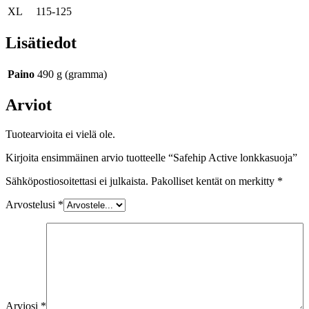
XL
115-125
Lisätiedot
Paino
490 g (gramma)
Arviot
Tuotearvioita ei vielä ole.
Kirjoita ensimmäinen arvio tuotteelle “Safehip Active lonkkasuoja”
Sähköpostiosoitettasi ei julkaista.
Pakolliset kentät on merkitty
*
Arvostelusi
*
Arviosi
*