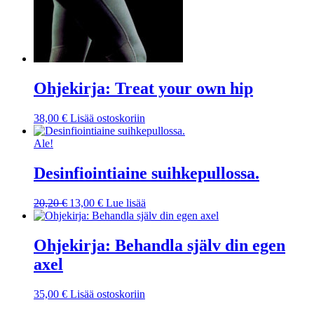
Ohjekirja: Treat your own hip
38,00
€
Lisää ostoskoriin
Ale!
Desinfiointiaine suihkepullossa.
Alkuperäinen
Nykyinen
20,20
€
13,00
€
Lue lisää
hinta
hinta
oli:
on:
20,20 €.
13,00 €.
Ohjekirja: Behandla själv din egen
axel
35,00
€
Lisää ostoskoriin