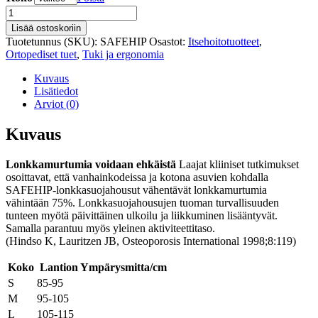
Safehip
Active
Lisää ostoskoriin
lonkkasuoja
Tuotetunnus (SKU):
SAFEHIP
Osastot:
Itsehoitotuotteet
,
määrä
Ortopediset tuet
,
Tuki ja ergonomia
Kuvaus
Lisätiedot
Arviot (0)
Kuvaus
Lonkkamurtumia voidaan ehkäistä
Laajat kliiniset tutkimukset
osoittavat, että vanhainkodeissa ja kotona asuvien kohdalla
SAFEHIP-lonkkasuojahousut vähentävät lonkkamurtumia
vähintään 75%. Lonkkasuojahousujen tuoman turvallisuuden
tunteen myötä päivittäinen ulkoilu ja liikkuminen lisääntyvät.
Samalla parantuu myös yleinen aktiviteettitaso.
(Hindso K, Lauritzen JB, Osteoporosis International 1998;8:119)
Koko
Lantion Ympärysmitta/cm
S
85-95
M
95-105
L
105-115