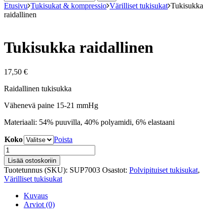
Etusivu
Tukisukat & kompressio
Värilliset tukisukat
Tukisukka
raidallinen
Tukisukka raidallinen
17,50
€
Raidallinen tukisukka
Vähenevä paine 15-21 mmHg
Materiaali: 54% puuvilla, 40% polyamidi, 6% elastaani
Koko
Poista
Tukisukka
raidallinen
Lisää ostoskoriin
määrä
Tuotetunnus (SKU):
SUP7003
Osastot:
Polvipituiset tukisukat
,
Värilliset tukisukat
Kuvaus
Arviot (0)