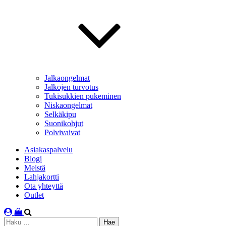
Jalkaongelmat
Jalkojen turvotus
Tukisukkien pukeminen
Niskaongelmat
Selkäkipu
Suonikohjut
Polvivaivat
Asiakaspalvelu
Blogi
Meistä
Lahjakortti
Ota yhteyttä
Outlet
Haku: