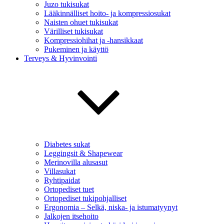
Juzo tukisukat
Lääkinnälliset hoito- ja kompressiosukat
Naisten ohuet tukisukat
Värilliset tukisukat
Kompressiohihat ja -hansikkaat
Pukeminen ja käyttö
Terveys & Hyvinvointi
Diabetes sukat
Leggingsit & Shapewear
Merinovilla alusasut
Villasukat
Ryhtipaidat
Ortopediset tuet
Ortopediset tukipohjalliset
Ergonomia – Selkä, niska- ja istumatyynyt
Jalkojen itsehoito