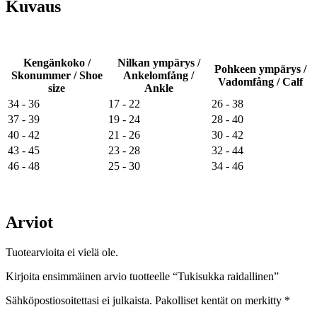
Kuvaus
Kengänkoko /
Nilkan ympärys /
Pohkeen ympärys /
Skonummer / Shoe
Ankelomfång /
Vadomfång / Calf
size
Ankle
34 - 36
17 - 22
26 - 38
37 - 39
19 - 24
28 - 40
40 - 42
21 - 26
30 - 42
43 - 45
23 - 28
32 - 44
46 - 48
25 - 30
34 - 46
Arviot
Tuotearvioita ei vielä ole.
Kirjoita ensimmäinen arvio tuotteelle “Tukisukka raidallinen”
Sähköpostiosoitettasi ei julkaista.
Pakolliset kentät on merkitty
*