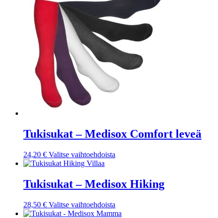
Tukisukat – Medisox Comfort leveä
Tällä
24,20
€
Valitse vaihtoehdoista
tuotteella
on
useampi
Tukisukat – Medisox Hiking
muunnelma.
Voit
Tällä
28,50
€
Valitse vaihtoehdoista
tehdä
tuotteella
valinnat