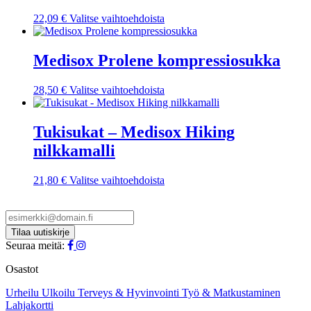
tuotteen
sivulla.
Tällä
22,09
€
Valitse vaihtoehdoista
tuotteella
on
useampi
Medisox Prolene kompressiosukka
muunnelma.
Voit
Tällä
28,50
€
Valitse vaihtoehdoista
tehdä
tuotteella
valinnat
on
tuotteen
useampi
Tukisukat – Medisox Hiking
sivulla.
muunnelma.
nilkkamalli
Voit
tehdä
valinnat
Tällä
21,80
€
Valitse vaihtoehdoista
tuotteen
tuotteella
sivulla.
on
useampi
muunnelma.
Voit
Seuraa meitä:
tehdä
valinnat
Osastot
tuotteen
sivulla.
Urheilu
Ulkoilu
Terveys & Hyvinvointi
Työ & Matkustaminen
Lahjakortti