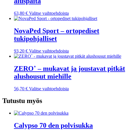
aluspaita
Tällä
63,80
€
Valitse vaihtoehdoista
tuotteella
on
useampi
NovaPed Sport – ortopediset
muunnelma.
tukipohjalliset
Voit
tehdä
valinnat
Tällä
93,20
€
Valitse vaihtoehdoista
tuotteen
tuotteella
sivulla.
on
useampi
ZERO˚ – mukavat ja joustavat pitkät
muunnelma.
alushousut miehille
Voit
tehdä
valinnat
Tällä
56,70
€
Valitse vaihtoehdoista
tuotteen
tuotteella
sivulla.
on
Tutustu myös
useampi
muunnelma.
Voit
tehdä
Calypso 70 den polvisukka
valinnat