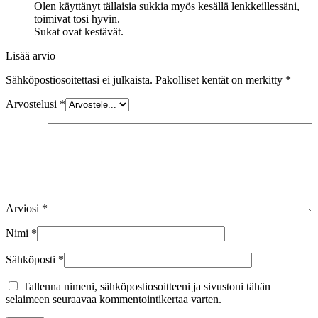
Olen käyttänyt tällaisia sukkia myös kesällä lenkkeillessäni,
toimivat tosi hyvin.
Sukat ovat kestävät.
Lisää arvio
Sähköpostiosoitettasi ei julkaista.
Pakolliset kentät on merkitty
*
Arvostelusi
*
Arviosi
*
Nimi
*
Sähköposti
*
Tallenna nimeni, sähköpostiosoitteeni ja sivustoni tähän
selaimeen seuraavaa kommentointikertaa varten.