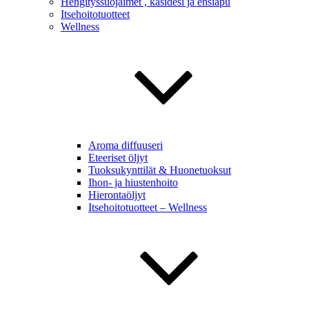
Hengityssuojaimet , käsidesi ja ensiapu
Itsehoitotuotteet
Wellness
Aroma diffuuseri
Eteeriset öljyt
Tuoksukynttilät & Huonetuoksut
Ihon- ja hiustenhoito
Hierontaöljyt
Itsehoitotuotteet – Wellness