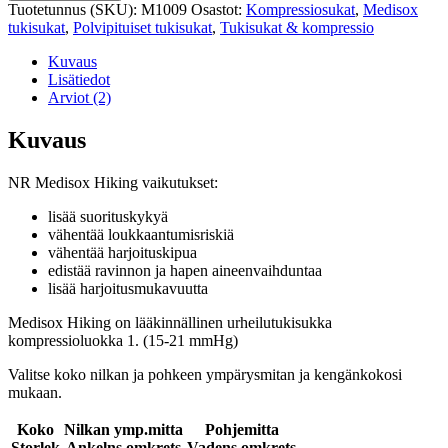
Medisox
Tuotetunnus (SKU):
M1009
Osastot:
Kompressiosukat
,
Medisox
Hiking
tukisukat
,
Polvipituiset tukisukat
,
Tukisukat & kompressio
määrä
Kuvaus
Lisätiedot
Arviot (2)
Kuvaus
NR Medisox Hiking vaikutukset:
lisää suorituskykyä
vähentää loukkaantumisriskiä
vähentää harjoituskipua
edistää ravinnon ja hapen aineenvaihduntaa
lisää harjoitusmukavuutta
Medisox Hiking on lääkinnällinen urheilutukisukka
kompressioluokka 1. (15-21 mmHg)
Valitse koko nilkan ja pohkeen ympärysmitan ja kengänkokosi
mukaan.
Koko
Nilkan ymp.mitta
Pohjemitta
Storlek
Ankelns omkrets
Vadens omkrets