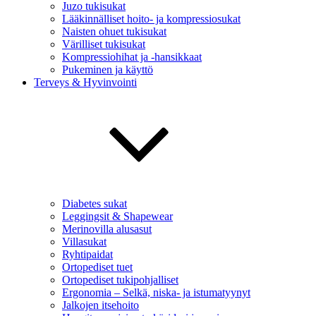
Juzo tukisukat
Lääkinnälliset hoito- ja kompressiosukat
Naisten ohuet tukisukat
Värilliset tukisukat
Kompressiohihat ja -hansikkaat
Pukeminen ja käyttö
Terveys & Hyvinvointi
Diabetes sukat
Leggingsit & Shapewear
Merinovilla alusasut
Villasukat
Ryhtipaidat
Ortopediset tuet
Ortopediset tukipohjalliset
Ergonomia – Selkä, niska- ja istumatyynyt
Jalkojen itsehoito