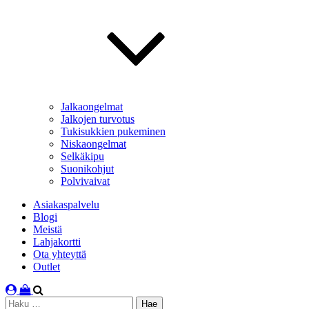
Jalkaongelmat
Jalkojen turvotus
Tukisukkien pukeminen
Niskaongelmat
Selkäkipu
Suonikohjut
Polvivaivat
Asiakaspalvelu
Blogi
Meistä
Lahjakortti
Ota yhteyttä
Outlet
Haku: