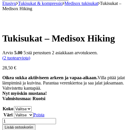
Etusivu
Tukisukat & kompressio
Medisox tukisukat
Tukisukat –
Medisox Hiking
Tukisukat – Medisox Hiking
Arvio
5.00
5:stä perustuen
2
asiakkaan arvotukseen.
(
2
tuotearviota)
28,50
€
Oikea sukka aktiiviseen arkeen ja vapaa-aikaan.
Villa pitää jalat
lämpiminä ja kuivina. Parantaa verenkiertoa ja saa jalat jaksamaan.
Vahvistettu kantapää.
Nyt myöskin mustana!
Valmistusmaa: Ruotsi
Koko
Väri
Poista
Tukisukat
-
Lisää ostoskoriin