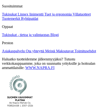
Suosituimmat
Tukisukat
Linnex linimentti
Tuet ja ergonomia
Villatuotteet
Tuotemerkit
Ryhtipaidat
Oppaat
Tukisukat - tietoa ja valintaopas
Blogi
Preston
Asiakaspalvelu
Ota yhteyttä
Meistä
Maksutavat
Toimitusehdot
Haluatko tuotteidemme jälleenmyyjäksi? Tutustu
verkkokauppaamme, joka on suunnattu yrityksille ja hoitoalan
ammattilaisille:
WWW.NAPRA.FI