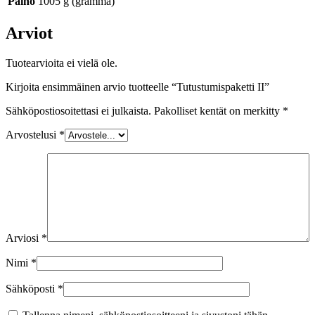
Paino
1005 g (gramma)
Arviot
Tuotearvioita ei vielä ole.
Kirjoita ensimmäinen arvio tuotteelle “Tutustumispaketti II”
Sähköpostiosoitettasi ei julkaista.
Pakolliset kentät on merkitty
*
Arvostelusi
*
Arviosi
*
Nimi
*
Sähköposti
*