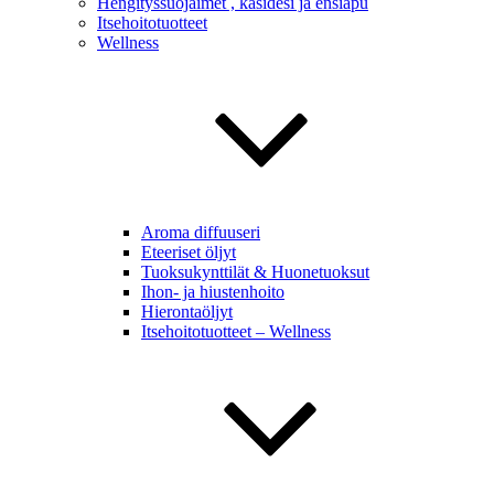
Hengityssuojaimet , käsidesi ja ensiapu
Itsehoitotuotteet
Wellness
Aroma diffuuseri
Eteeriset öljyt
Tuoksukynttilät & Huonetuoksut
Ihon- ja hiustenhoito
Hierontaöljyt
Itsehoitotuotteet – Wellness