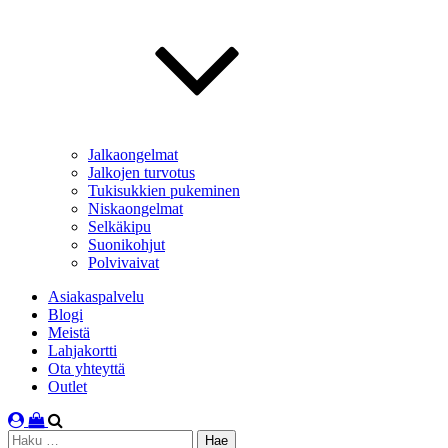
Jalkaongelmat
Jalkojen turvotus
Tukisukkien pukeminen
Niskaongelmat
Selkäkipu
Suonikohjut
Polvivaivat
Asiakaspalvelu
Blogi
Meistä
Lahjakortti
Ota yhteyttä
Outlet
Haku: