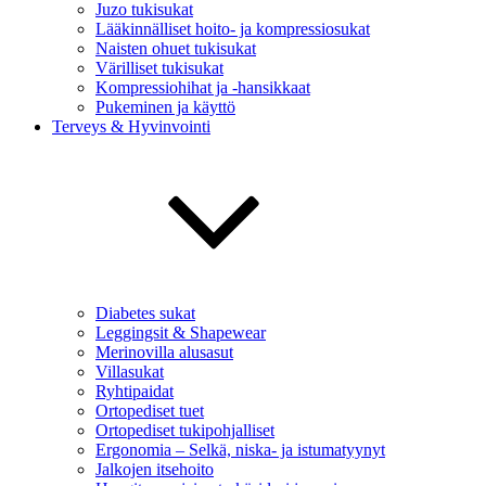
Juzo tukisukat
Lääkinnälliset hoito- ja kompressiosukat
Naisten ohuet tukisukat
Värilliset tukisukat
Kompressiohihat ja -hansikkaat
Pukeminen ja käyttö
Terveys & Hyvinvointi
Diabetes sukat
Leggingsit & Shapewear
Merinovilla alusasut
Villasukat
Ryhtipaidat
Ortopediset tuet
Ortopediset tukipohjalliset
Ergonomia – Selkä, niska- ja istumatyynyt
Jalkojen itsehoito