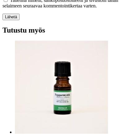
Tallenna nimeni, sähköpostiosoitteeni ja sivustoni tähän
selaimeen seuraavaa kommentointikertaa varten.
Lähetä
Tutustu myös