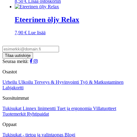
8,50
€
Lisää ostoskoriin
Eteerinen öljy Relax
7,90
€
Lue lisää
Seuraa meitä:
Osastot
Urheilu
Ulkoilu
Terveys & Hyvinvointi
Työ & Matkustaminen
Lahjakortti
Suosituimmat
Tukisukat
Linnex linimentti
Tuet ja ergonomia
Villatuotteet
Tuotemerkit
Ryhtipaidat
Oppaat
Tukisukat - tietoa ja valintaopas
Blogi