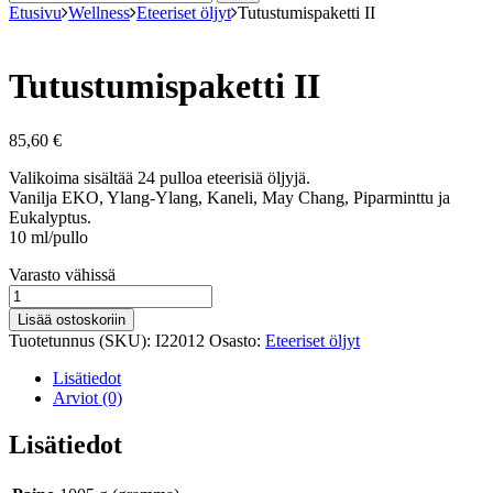
Etusivu
Wellness
Eteeriset öljyt
Tutustumispaketti II
Tutustumispaketti II
85,60
€
Valikoima sisältää 24 pulloa eteerisiä öljyjä.
Vanilja EKO, Ylang-Ylang, Kaneli, May Chang, Piparminttu ja
Eukalyptus.
10 ml/pullo
Varastosaldo
Varasto vähissä
Tutustumispaketti
II
Lisää ostoskoriin
määrä
Tuotetunnus (SKU):
I22012
Osasto:
Eteeriset öljyt
Lisätiedot
Arviot (0)
Lisätiedot