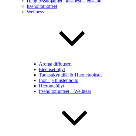
Hengityssuojaimet , käsidesi ja ensiapu
Itsehoitotuotteet
Wellness
Aroma diffuuseri
Eteeriset öljyt
Tuoksukynttilät & Huonetuoksut
Ihon- ja hiustenhoito
Hierontaöljyt
Itsehoitotuotteet – Wellness