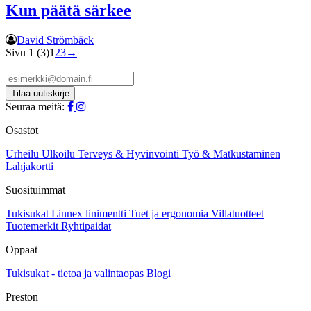
Kun päätä särkee
David Strömbäck
Sivu 1 (3)
1
2
3
→
Seuraa meitä:
Osastot
Urheilu
Ulkoilu
Terveys & Hyvinvointi
Työ & Matkustaminen
Lahjakortti
Suosituimmat
Tukisukat
Linnex linimentti
Tuet ja ergonomia
Villatuotteet
Tuotemerkit
Ryhtipaidat
Oppaat
Tukisukat - tietoa ja valintaopas
Blogi
Preston