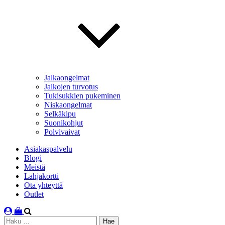
Jalkaongelmat
Jalkojen turvotus
Tukisukkien pukeminen
Niskaongelmat
Selkäkipu
Suonikohjut
Polvivaivat
Asiakaspalvelu
Blogi
Meistä
Lahjakortti
Ota yhteyttä
Outlet
Haku: