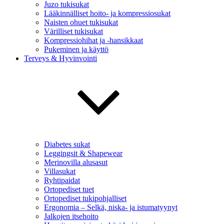
Juzo tukisukat
Lääkinnälliset hoito- ja kompressiosukat
Naisten ohuet tukisukat
Värilliset tukisukat
Kompressiohihat ja -hansikkaat
Pukeminen ja käyttö
Terveys & Hyvinvointi
Diabetes sukat
Leggingsit & Shapewear
Merinovilla alusasut
Villasukat
Ryhtipaidat
Ortopediset tuet
Ortopediset tukipohjalliset
Ergonomia – Selkä, niska- ja istumatyynyt
Jalkojen itsehoito