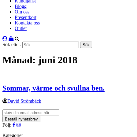
Kundtjänst
Blogg
Om oss
Presentkort
Kontakta oss
Outlet
Sök efter:
Månad:
juni 2018
Sommar, värme och svullna ben.
David Strömbäck
Följ:
Kategorier