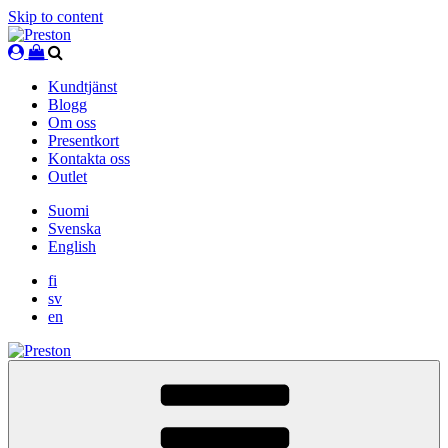
Skip to content
Kundtjänst
Blogg
Om oss
Presentkort
Kontakta oss
Outlet
Suomi
Svenska
English
fi
sv
en