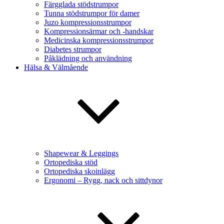
Färgglada stödstrumpor
Tunna stödstrumpor för damer
Juzo kompressionsstrumpor
Kompressionsärmar och -handskar
Medicinska kompressionsstrumpor
Diabetes strumpor
Påklädning och användning
Hälsa & Välmående
Shapewear & Leggings
Ortopediska stöd
Ortopediska skoinlägg
Ergonomi – Rygg, nack och sittdynor