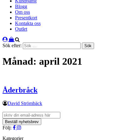
Kundtjänst
Blogg
Om oss
Presentkort
Kontakta oss
Outlet
Sök efter:
Månad:
april 2021
Åderbråck
David Strömbäck
Följ:
Kategorier