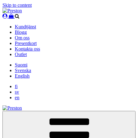
Skip to content
Kundtjänst
Blogg
Om oss
Presentkort
Kontakta oss
Outlet
Suomi
Svenska
English
fi
sv
en