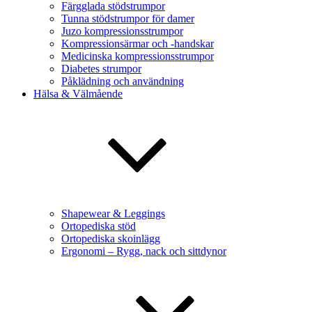
Färgglada stödstrumpor
Tunna stödstrumpor för damer
Juzo kompressionsstrumpor
Kompressionsärmar och -handskar
Medicinska kompressionsstrumpor
Diabetes strumpor
Påklädning och användning
Hälsa & Välmående
Shapewear & Leggings
Ortopediska stöd
Ortopediska skoinlägg
Ergonomi – Rygg, nack och sittdynor