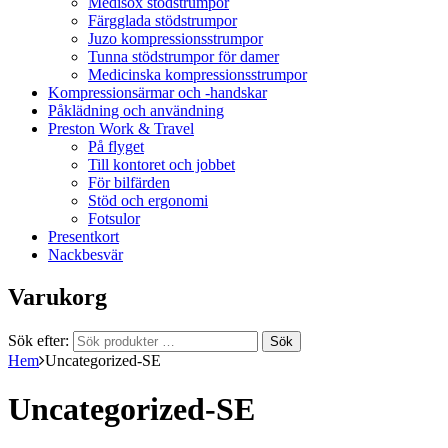
Medisox stödstrumpor
Färgglada stödstrumpor
Juzo kompressionsstrumpor
Tunna stödstrumpor för damer
Medicinska kompressionsstrumpor
Kompressionsärmar och -handskar
Påklädning och användning
Preston Work & Travel
På flyget
Till kontoret och jobbet
För bilfärden
Stöd och ergonomi
Fotsulor
Presentkort
Nackbesvär
Varukorg
Sök efter:
Sök
Hem
Uncategorized-SE
Uncategorized-SE