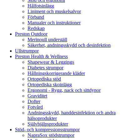
Stöd och ergonomi
Hålfotsinlägg
Liniment och muskelsalvor
Förband
Manualer och instruktioner
Redskap
Preston Outdoor
Merinoull underställ
Säkerhet, andningsskydd och desinfektion
Ullstrumpor
Preston Health & Wellness
Shapewear & Leggings
Diabetes strumpor
Hållningskorrigerande kläder
Ortopediska stöd
Ortopediska skoinlägg
Ergonomi - Rygg, nack och sittdynor
Graviditet
Dofter
Fotvård
Andningsskydd, handdesinfektion och andra
hälsoprodukter
Självhjälpsprodukter
Stöd- och kompressionsstrumpor
NapraSox stödstrumpor