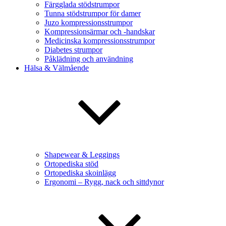
Färgglada stödstrumpor
Tunna stödstrumpor för damer
Juzo kompressionsstrumpor
Kompressionsärmar och -handskar
Medicinska kompressionsstrumpor
Diabetes strumpor
Påklädning och användning
Hälsa & Välmående
Shapewear & Leggings
Ortopediska stöd
Ortopediska skoinlägg
Ergonomi – Rygg, nack och sittdynor