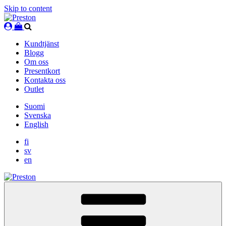
Skip to content
Kundtjänst
Blogg
Om oss
Presentkort
Kontakta oss
Outlet
Suomi
Svenska
English
fi
sv
en