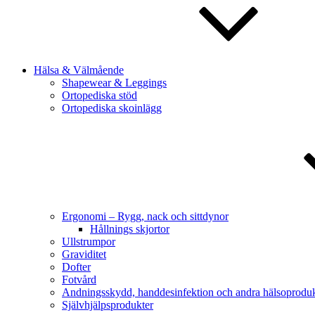
Hälsa & Välmående
Shapewear & Leggings
Ortopediska stöd
Ortopediska skoinlägg
Ergonomi – Rygg, nack och sittdynor
Hållnings skjortor
Ullstrumpor
Graviditet
Dofter
Fotvård
Andningsskydd, handdesinfektion och andra hälsoproduk
Självhjälpsprodukter