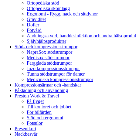
Ortopediska stöd
Ortopediska skoinlägg
Ergonomi - Rygg, nack och sittdynor
Graviditet
Dofter
Fotvård
Andningsskydd, handdesinfektion och andra hälsoproduk
Självhjälpsprodukter
Stöd- och kompressionsstrumpor
NapraSox stödstrumpor
Medisox stödstrumpor
Färgglada stödstrumpor
Juzo kompressionsstrumpor
Tunna stödstrumpor för damer
Medicinska kompressionsstrumpor
Kompressionsärmar och -handskar
Påklädning och användning
Preston Work & Travel
På flyget
Till kontoret och jobbet
För bilfärden
Stöd och ergonomi
Fotsulor
Presentkort
Nackbesvär