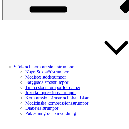
Stöd- och kompressionsstrumpor
NapraSox stödstrumpor
Medisox stödstrumpor
Färgglada stödstrumpor
Tunna stödstrumpor för damer
Juzo kompressionsstrumpor
Kompressionsärmar och -handskar
Medicinska kompressionsstrumpor
Diabetes strumpor
Påklädning och användning