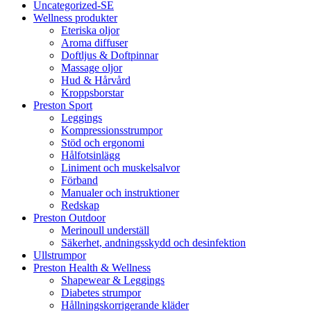
Uncategorized-SE
Wellness produkter
Eteriska oljor
Aroma diffuser
Doftljus & Doftpinnar
Massage oljor
Hud & Hårvård
Kroppsborstar
Preston Sport
Leggings
Kompressionsstrumpor
Stöd och ergonomi
Hålfotsinlägg
Liniment och muskelsalvor
Förband
Manualer och instruktioner
Redskap
Preston Outdoor
Merinoull underställ
Säkerhet, andningsskydd och desinfektion
Ullstrumpor
Preston Health & Wellness
Shapewear & Leggings
Diabetes strumpor
Hållningskorrigerande kläder