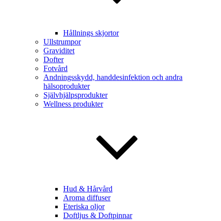
Hållnings skjortor
Ullstrumpor
Graviditet
Dofter
Fotvård
Andningsskydd, handdesinfektion och andra
hälsoprodukter
Självhjälpsprodukter
Wellness produkter
Hud & Hårvård
Aroma diffuser
Eteriska oljor
Doftljus & Doftpinnar