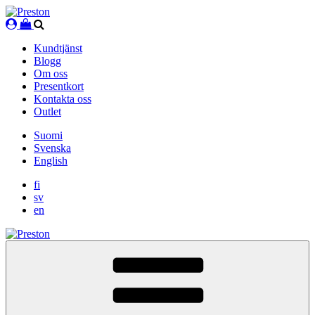
Skip
to
content
Kundtjänst
Blogg
Om oss
Presentkort
Kontakta oss
Outlet
Suomi
Svenska
English
fi
sv
en