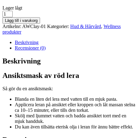
lager
Lager lågt
saldo
Ansiktsmask
av
Lägg till i varukorg
röd
Artikelnr:
AWClay-01
Kategorier:
Hud & Hårvård
,
Wellness
lera
produkter
80
g
Beskrivning
mängd
Recensioner (0)
Beskrivning
Ansiktsmask av röd lera
Så gör du en ansiktsmask:
Blanda en liten del lera med vatten till en mjuk pasta.
Applicera leran på ansiktet eller kroppen och låt massan stelna
ca 10–15 minuter, eller tills den torkat.
Skölj med ljummet vatten och badda ansiktet torrt med en
mjuk handduk.
Du kan även tillsätta eterisk olja i leran för ännu bättre effekt.