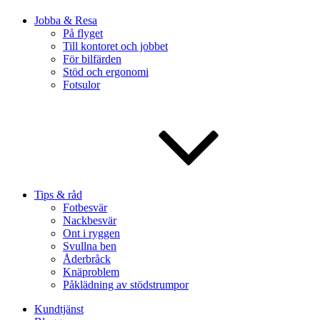
Jobba & Resa
På flyget
Till kontoret och jobbet
För bilfärden
Stöd och ergonomi
Fotsulor
Tips & råd
Fotbesvär
Nackbesvär
Ont i ryggen
Svullna ben
Åderbråck
Knäproblem
Påklädning av stödstrumpor
Kundtjänst