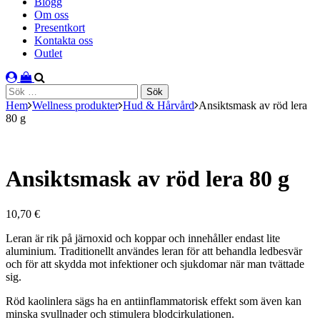
Blogg
Om oss
Presentkort
Kontakta oss
Outlet
Sök
efter:
Hem
Wellness produkter
Hud & Hårvård
Ansiktsmask av röd lera
80 g
Ansiktsmask av röd lera 80 g
10,70
€
Leran är rik på järnoxid och koppar och innehåller endast lite
aluminium. Traditionellt användes leran för att behandla ledbesvär
och för att skydda mot infektioner och sjukdomar när man tvättade
sig.
Röd kaolinlera sägs ha en antiinflammatorisk effekt som även kan
minska svullnader och stimulera blodcirkulationen.