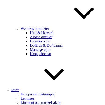
Wellness produkter
Hud & Hårvård
Aroma diffuser
Eteriska oljor
Doftljus & Doftpinnar
Massage oljor
Kroppsborstar
Idrott
Kompressionsstrumpor
Leggings
Liniment och muskelsalvor