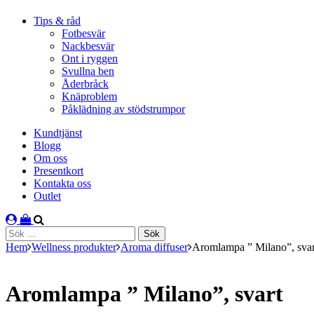
Tips & råd
Fotbesvär
Nackbesvär
Ont i ryggen
Svullna ben
Åderbråck
Knäproblem
Påklädning av stödstrumpor
Kundtjänst
Blogg
Om oss
Presentkort
Kontakta oss
Outlet
Sök
efter:
Hem
Wellness produkter
Aroma diffuser
Aromlampa ” Milano”, svar
Aromlampa ” Milano”, svart