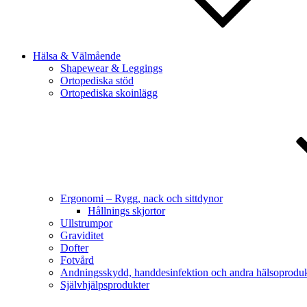
Hälsa & Välmående
Shapewear & Leggings
Ortopediska stöd
Ortopediska skoinlägg
Ergonomi – Rygg, nack och sittdynor
Hållnings skjortor
Ullstrumpor
Graviditet
Dofter
Fotvård
Andningsskydd, handdesinfektion och andra hälsoproduk
Självhjälpsprodukter