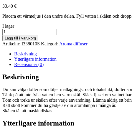
33,40
€
Placera ett värmeljus i den undre delen. Fyll vatten i skålen och dropp
lager
I lager
saldo
Aromlampa
"
Lägg till i varukorg
Milano",
Artikelnr:
I338010S
Kategori:
Aroma diffuser
svart
mängd
Beskrivning
Ytterligare information
Recensioner (0)
Beskrivning
Du kan välja dofter som döljer matlagnings- och tobakslukt, dofter s
Tänk på att inte fylla vatten i en varm skål. Släck ljuset om vattnet har
Töm och torka ur skålen efter varje användning. Lämna aldrig ett brin
Rätt skött kommer du ha glädje av din aromlampa i många år.
Skålen tål att maskindiskas.
Ytterligare information