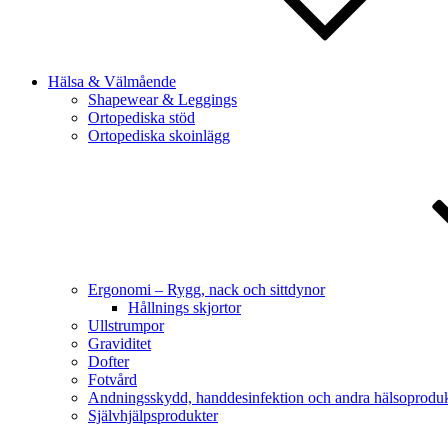
Hälsa & Välmående
Shapewear & Leggings
Ortopediska stöd
Ortopediska skoinlägg
Ergonomi – Rygg, nack och sittdynor
Hållnings skjortor
Ullstrumpor
Graviditet
Dofter
Fotvård
Andningsskydd, handdesinfektion och andra hälsoproduk
Självhjälpsprodukter