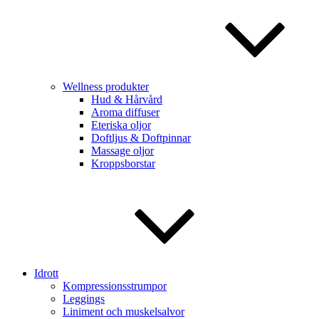
Wellness produkter
Hud & Hårvård
Aroma diffuser
Eteriska oljor
Doftljus & Doftpinnar
Massage oljor
Kroppsborstar
Idrott
Kompressionsstrumpor
Leggings
Liniment och muskelsalvor