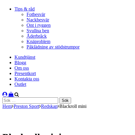
Tips & råd
Fotbesvär
Nackbesvär
Ont i ryggen
Svullna ben
Åderbråck
Knäproblem
Påklädning av stödstrumpor
Kundtjänst
Blogg
Om oss
Presentkort
Kontakta oss
Outlet
Sök
efter:
Hem
Preston Sport
Redskap
Blackroll mini