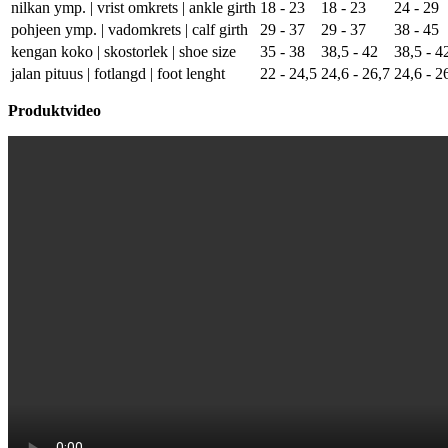
nilkan ymp. | vrist omkrets | ankle girth
18 - 23
18 - 23
24 - 29
pohjeen ymp. | vadomkrets | calf girth
29 - 37
29 - 37
38 - 45
kengan koko | skostorlek | shoe size
35 - 38
38,5 - 42
38,5 - 4
jalan pituus | fotlangd | foot lenght
22 - 24,5
24,6 - 26,7
24,6 - 2
Produktvideo