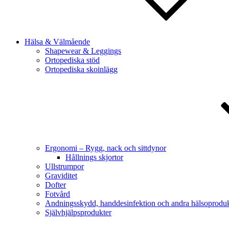
Hälsa & Välmående
Shapewear & Leggings
Ortopediska stöd
Ortopediska skoinlägg
Ergonomi – Rygg, nack och sittdynor
Hållnings skjortor
Ullstrumpor
Graviditet
Dofter
Fotvård
Andningsskydd, handdesinfektion och andra hälsoproduk
Självhjälpsprodukter