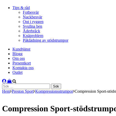
Tips & råd
Fotbesvär
Nackbesvär
Ont i ryggen
Svullna ben
Åderbråck
Knäproblem
Påklädning av stödstrumpor
Kundtjänst
Blogg
Om oss
Presentkort
Kontakta oss
Outlet
Sök
efter:
Hem
Preston Sport
Kompressionsstrumpor
Compression Sport-stöds
Compression Sport-stödstrump