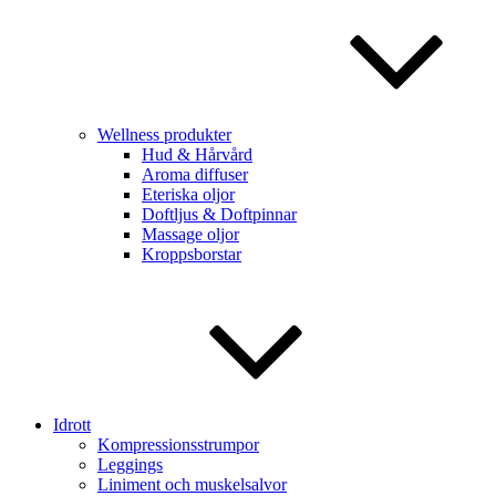
Wellness produkter
Hud & Hårvård
Aroma diffuser
Eteriska oljor
Doftljus & Doftpinnar
Massage oljor
Kroppsborstar
Idrott
Kompressionsstrumpor
Leggings
Liniment och muskelsalvor