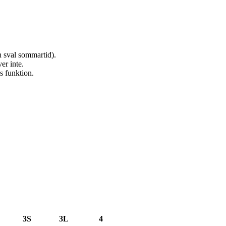
h sval sommartid).
er inte.
ns funktion.
3S
3L
4