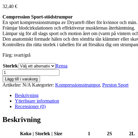
32,40
€
Compression Sport-stödstrumpor
En sport kompressionstrumpa av Dryarn®-fiber för kvinnor och män.
Främjar blodcirkulationen och effektiverar musklernas återhämtning.
Lämpar sig för all slags sport och motion året om (varm på vintern oc
Den anatomiskt formade hälen och den sömfria tån klämmer eller skav
Kontrollera din rätta storlek i tabellen för att försäkra dig om strumpa
Färg: svart/grå
Storlek
Rensa
Compression
Sport-
Lägg till i varukorg
stödstrumpor
Artikelnr:
N/A
Kategorier:
Kompressionsstrumpor
,
Preston Sport
mängd
Beskrivning
Ytterligare information
Recensioner (0)
Beskrivning
Koko | Storlek | Size
1
2S
2L